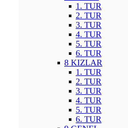
1. TUR
2. TUR
3. TUR
4. TUR
5. TUR
6. TUR
8 KIZLAR
1. TUR
2. TUR
3. TUR
4. TUR
5. TUR
6. TUR