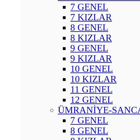
7 GENEL
7 KIZLAR
8 GENEL
8 KIZLAR
9 GENEL
9 KIZLAR
10 GENEL
10 KIZLAR
11 GENEL
12 GENEL
ÜMRANİYE-SANC
7 GENEL
8 GENEL