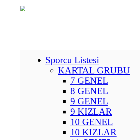
Sporcu Listesi
KARTAL GRUBU
7 GENEL
8 GENEL
9 GENEL
9 KIZLAR
10 GENEL
10 KIZLAR