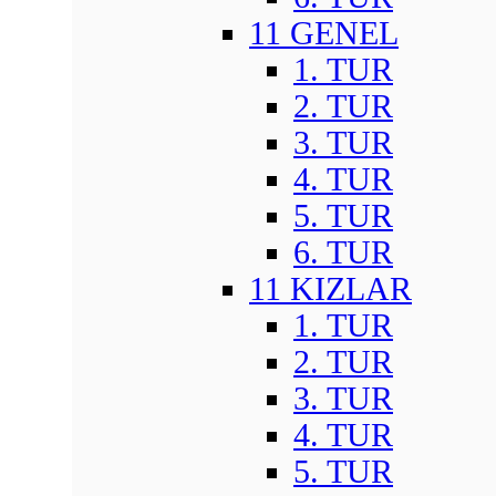
11 GENEL
1. TUR
2. TUR
3. TUR
4. TUR
5. TUR
6. TUR
11 KIZLAR
1. TUR
2. TUR
3. TUR
4. TUR
5. TUR