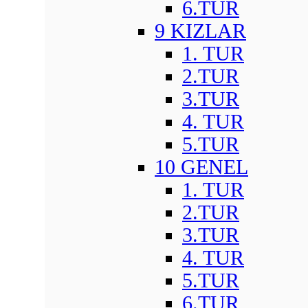
6.TUR
9 KIZLAR
1. TUR
2.TUR
3.TUR
4. TUR
5.TUR
10 GENEL
1. TUR
2.TUR
3.TUR
4. TUR
5.TUR
6.TUR