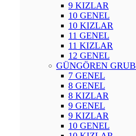
9 KIZLAR
10 GENEL
10 KIZLAR
11 GENEL
11 KIZLAR
12 GENEL
GÜNGÖREN GRU
7 GENEL
8 GENEL
8 KIZLAR
9 GENEL
9 KIZLAR
10 GENEL
10 KIZLAR