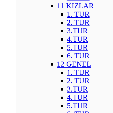
11 KIZLAR
1. TUR
2. TUR
3.TUR
4.TUR
5.TUR
6. TUR
12 GENEL
1. TUR
2. TUR
3.TUR
4.TUR
5.TUR