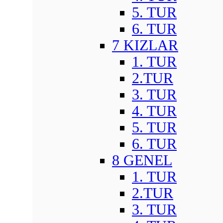
5. TUR
6. TUR
7 KIZLAR
1. TUR
2.TUR
3. TUR
4. TUR
5. TUR
6. TUR
8 GENEL
1. TUR
2.TUR
3. TUR