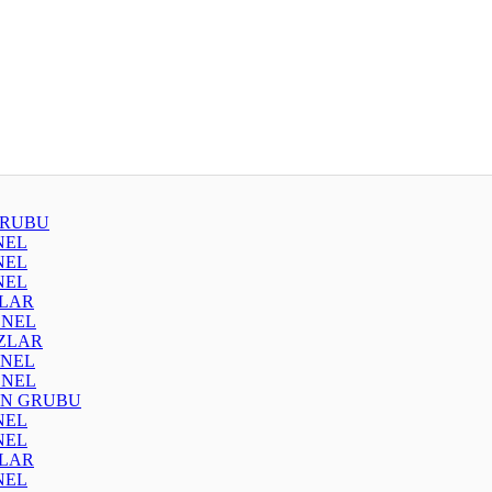
GRUBU
NEL
NEL
NEL
ZLAR
ENEL
IZLAR
ENEL
ENEL
N GRUBU
NEL
NEL
ZLAR
NEL