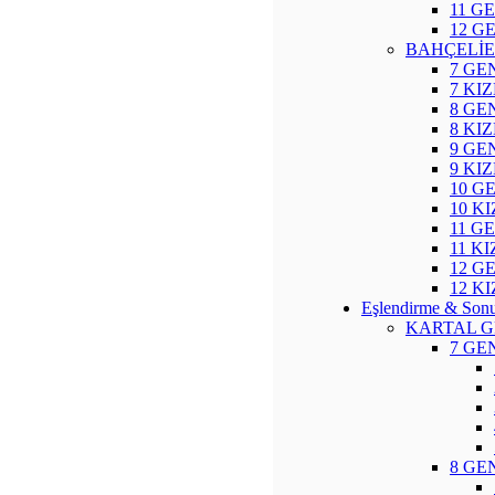
11 G
12 G
BAHÇELİE
7 GE
7 KI
8 GE
8 KI
9 GE
9 KI
10 G
10 K
11 G
11 K
12 G
12 K
Eşlendirme & Son
KARTAL 
7 GE
8 GE