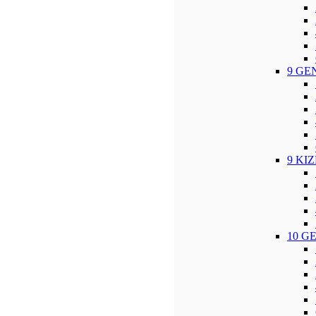
9 GE
9 KI
10 G