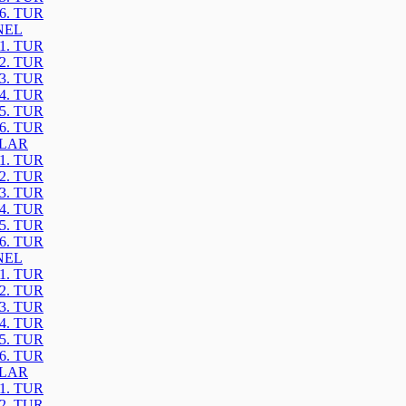
6. TUR
NEL
1. TUR
2. TUR
3. TUR
4. TUR
5. TUR
6. TUR
ZLAR
1. TUR
2. TUR
3. TUR
4. TUR
5. TUR
6. TUR
NEL
1. TUR
2. TUR
3. TUR
4. TUR
5. TUR
6. TUR
ZLAR
1. TUR
2. TUR