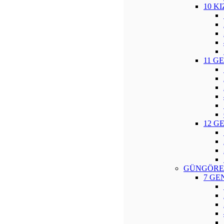
10 K
11 G
12 G
GÜNGÖRE
7 GE