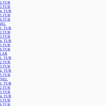
2.TUR
3.TUR
4. TUR
5.TUR
6.TUR
NEL
1. TUR
2.TUR
3.TUR
4. TUR
5.TUR
6.TUR
ZLAR
1. TUR
2.TUR
3.TUR
4. TUR
5.TUR
ENEL
1. TUR
2.TUR
3.TUR
4. TUR
5.TUR
6.TUR