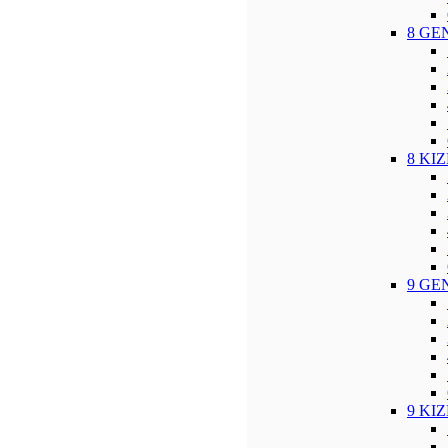
8 GE
8 KI
9 GE
9 KI