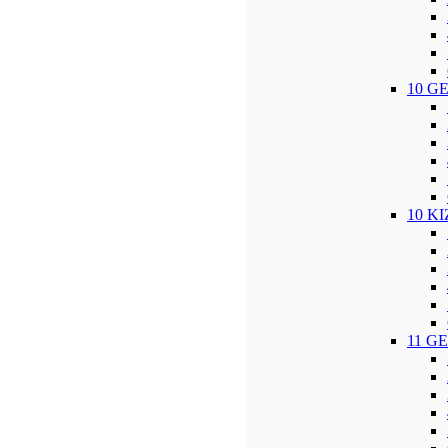
10 G
10 K
11 G