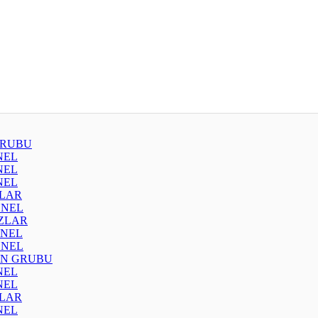
GRUBU
NEL
NEL
NEL
ZLAR
ENEL
IZLAR
ENEL
ENEL
N GRUBU
NEL
NEL
ZLAR
NEL