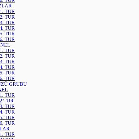
6. TUR
IZLAR
1. TUR
2. TUR
3. TUR
4. TUR
5. TUR
6. TUR
ENEL
1. TUR
2. TUR
3. TUR
4. TUR
5. TUR
6. TUR
ÜZÜ GRUBU
NEL
1. TUR
2.TUR
3. TUR
4. TUR
5. TUR
6. TUR
ZLAR
1. TUR