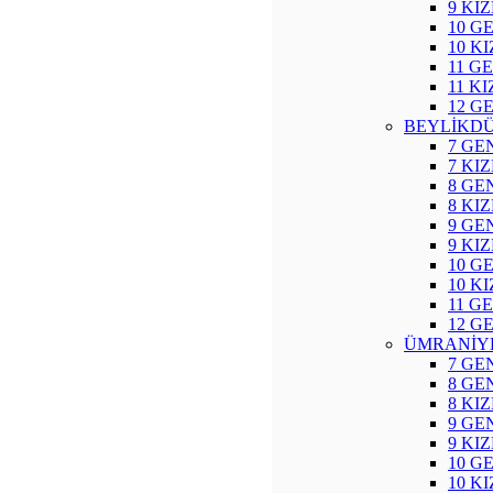
9 KI
10 G
10 K
11 G
11 K
12 G
BEYLİKD
7 GE
7 KI
8 GE
8 KI
9 GE
9 KI
10 G
10 K
11 G
12 G
ÜMRANİY
7 GE
8 GE
8 KI
9 GE
9 KI
10 G
10 K