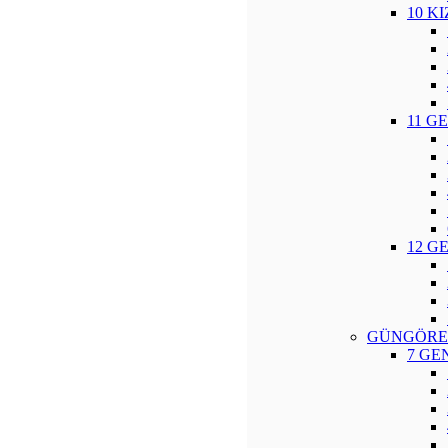
10 K
11 G
12 G
GÜNGÖRE
7 GE