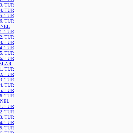
3. TUR
4. TUR
5. TUR
6. TUR
ENEL
1. TUR
2. TUR
3. TUR
4. TUR
5. TUR
6. TUR
IZLAR
1. TUR
2. TUR
3. TUR
4. TUR
5. TUR
6. TUR
ENEL
1. TUR
2. TUR
3. TUR
4. TUR
5. TUR