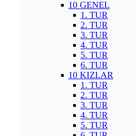
10 GENEL
1. TUR
2. TUR
3. TUR
4. TUR
5. TUR
6. TUR
10 KIZLAR
1. TUR
2. TUR
3. TUR
4. TUR
5. TUR
6. TUR