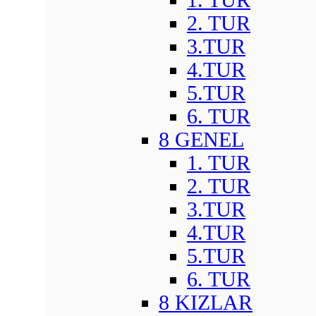
1. TUR
2. TUR
3.TUR
4.TUR
5.TUR
6. TUR
8 GENEL
1. TUR
2. TUR
3.TUR
4.TUR
5.TUR
6. TUR
8 KIZLAR