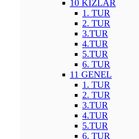
10 KIZLAR
1. TUR
2. TUR
3.TUR
4.TUR
5.TUR
6. TUR
11 GENEL
1. TUR
2. TUR
3.TUR
4.TUR
5.TUR
6. TUR