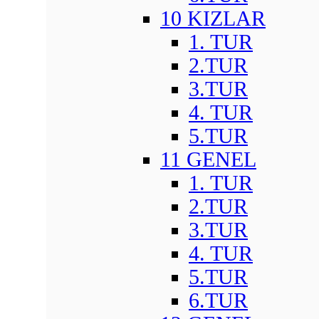
10 KIZLAR
1. TUR
2.TUR
3.TUR
4. TUR
5.TUR
11 GENEL
1. TUR
2.TUR
3.TUR
4. TUR
5.TUR
6.TUR