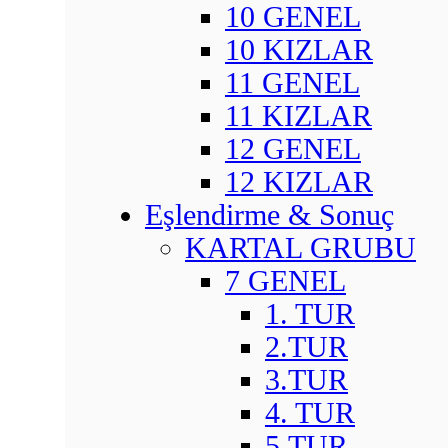
10 GENEL
10 KIZLAR
11 GENEL
11 KIZLAR
12 GENEL
12 KIZLAR
Eşlendirme & Sonuç
KARTAL GRUBU
7 GENEL
1. TUR
2.TUR
3.TUR
4. TUR
5.TUR