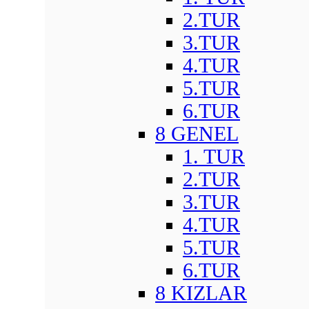
2.TUR
3.TUR
4.TUR
5.TUR
6.TUR
8 GENEL
1. TUR
2.TUR
3.TUR
4.TUR
5.TUR
6.TUR
8 KIZLAR