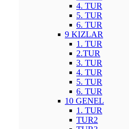
4. TUR
5. TUR
6. TUR
9 KIZLAR
1. TUR
2.TUR
3. TUR
4. TUR
5. TUR
6. TUR
10 GENEL
1. TUR
TUR2