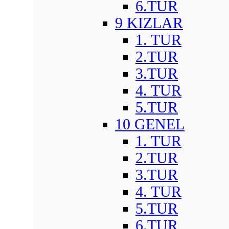
6.TUR
9 KIZLAR
1. TUR
2.TUR
3.TUR
4. TUR
5.TUR
10 GENEL
1. TUR
2.TUR
3.TUR
4. TUR
5.TUR
6.TUR