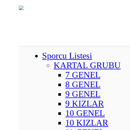
Sporcu Listesi
KARTAL GRUBU
7 GENEL
8 GENEL
9 GENEL
9 KIZLAR
10 GENEL
10 KIZLAR