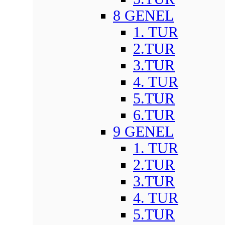
8 GENEL
1. TUR
2.TUR
3.TUR
4. TUR
5.TUR
6.TUR
9 GENEL
1. TUR
2.TUR
3.TUR
4. TUR
5.TUR