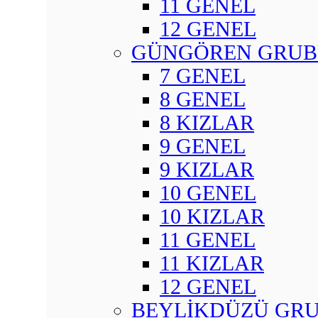
11 GENEL
12 GENEL
GÜNGÖREN GRU
7 GENEL
8 GENEL
8 KIZLAR
9 GENEL
9 KIZLAR
10 GENEL
10 KIZLAR
11 GENEL
11 KIZLAR
12 GENEL
BEYLİKDÜZÜ GR