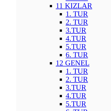
11 KIZLAR
1. TUR
2. TUR
3.TUR
4.TUR
5.TUR
6. TUR
12 GENEL
1. TUR
2. TUR
3.TUR
4.TUR
5.TUR