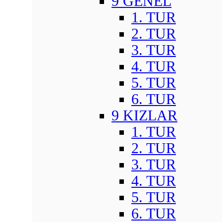
9 GENEL
1. TUR
2. TUR
3. TUR
4. TUR
5. TUR
6. TUR
9 KIZLAR
1. TUR
2. TUR
3. TUR
4. TUR
5. TUR
6. TUR