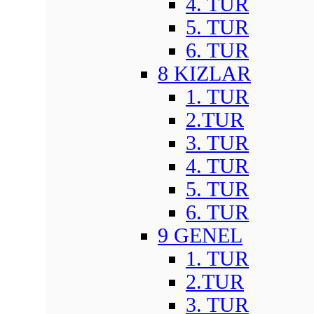
4. TUR
5. TUR
6. TUR
8 KIZLAR
1. TUR
2.TUR
3. TUR
4. TUR
5. TUR
6. TUR
9 GENEL
1. TUR
2.TUR
3. TUR