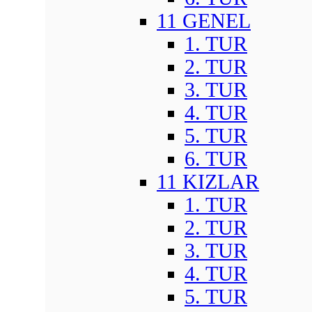
11 GENEL
1. TUR
2. TUR
3. TUR
4. TUR
5. TUR
6. TUR
11 KIZLAR
1. TUR
2. TUR
3. TUR
4. TUR
5. TUR