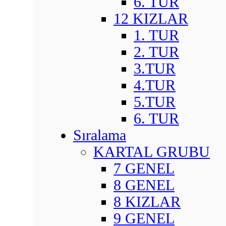
6. TUR
12 KIZLAR
1. TUR
2. TUR
3.TUR
4.TUR
5.TUR
6. TUR
Sıralama
KARTAL GRUBU
7 GENEL
8 GENEL
8 KIZLAR
9 GENEL