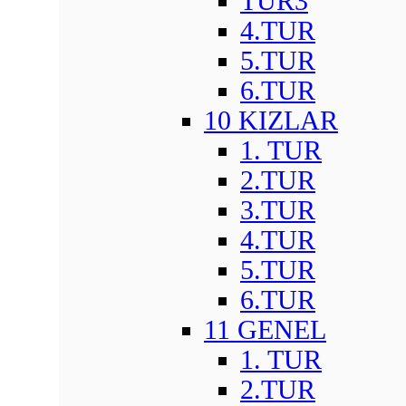
TUR3
4.TUR
5.TUR
6.TUR
10 KIZLAR
1. TUR
2.TUR
3.TUR
4.TUR
5.TUR
6.TUR
11 GENEL
1. TUR
2.TUR