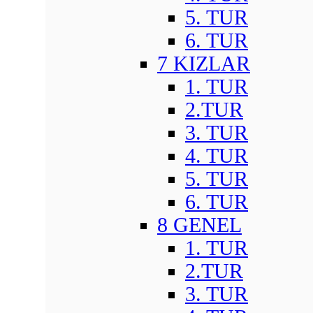
5. TUR
6. TUR
7 KIZLAR
1. TUR
2.TUR
3. TUR
4. TUR
5. TUR
6. TUR
8 GENEL
1. TUR
2.TUR
3. TUR