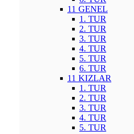
11 GENEL
1. TUR
2. TUR
3. TUR
4. TUR
5. TUR
6. TUR
11 KIZLAR
1. TUR
2. TUR
3. TUR
4. TUR
5. TUR