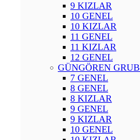
9 KIZLAR
10 GENEL
10 KIZLAR
11 GENEL
11 KIZLAR
12 GENEL
GÜNGÖREN GRU
7 GENEL
8 GENEL
8 KIZLAR
9 GENEL
9 KIZLAR
10 GENEL
10 KIZLAR