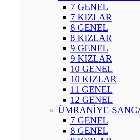
7 GENEL
7 KIZLAR
8 GENEL
8 KIZLAR
9 GENEL
9 KIZLAR
10 GENEL
10 KIZLAR
11 GENEL
12 GENEL
ÜMRANİYE-SANC
7 GENEL
8 GENEL