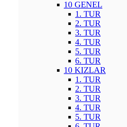
10 GENEL
1. TUR
2. TUR
3. TUR
4. TUR
5. TUR
6. TUR
10 KIZLAR
1. TUR
2. TUR
3. TUR
4. TUR
5. TUR
6. TUR