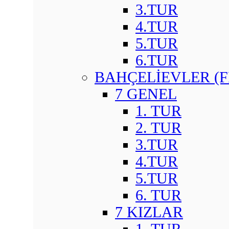
3.TUR
4.TUR
5.TUR
6.TUR
BAHÇELİEVLER (
7 GENEL
1. TUR
2. TUR
3.TUR
4.TUR
5.TUR
6. TUR
7 KIZLAR