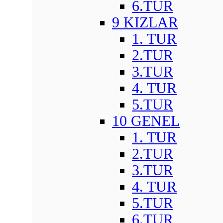
6.TUR
9 KIZLAR
1. TUR
2.TUR
3.TUR
4. TUR
5.TUR
10 GENEL
1. TUR
2.TUR
3.TUR
4. TUR
5.TUR
6.TUR