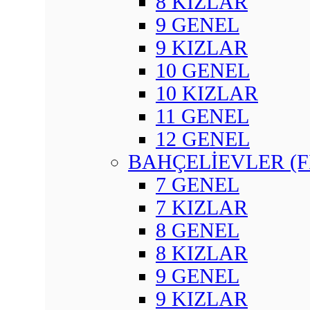
8 KIZLAR
9 GENEL
9 KIZLAR
10 GENEL
10 KIZLAR
11 GENEL
12 GENEL
BAHÇELİEVLER (
7 GENEL
7 KIZLAR
8 GENEL
8 KIZLAR
9 GENEL
9 KIZLAR