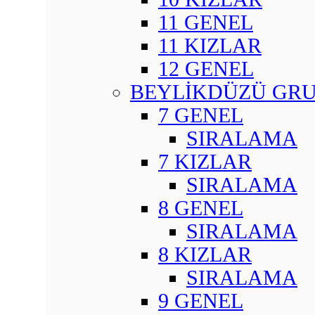
11 GENEL
11 KIZLAR
12 GENEL
BEYLİKDÜZÜ GR
7 GENEL
SIRALAMA
7 KIZLAR
SIRALAMA
8 GENEL
SIRALAMA
8 KIZLAR
SIRALAMA
9 GENEL