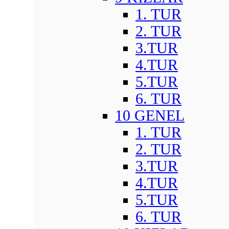
1. TUR
2. TUR
3.TUR
4.TUR
5.TUR
6. TUR
10 GENEL
1. TUR
2. TUR
3.TUR
4.TUR
5.TUR
6. TUR