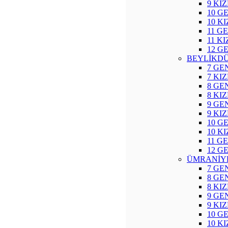
9 KI
10 G
10 K
11 G
11 K
12 G
BEYLİKD
7 GE
7 KI
8 GE
8 KI
9 GE
9 KI
10 G
10 K
11 G
12 G
ÜMRANİY
7 GE
8 GE
8 KI
9 GE
9 KI
10 G
10 K