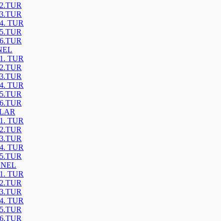
2.TUR
3.TUR
4. TUR
5.TUR
6.TUR
NEL
1. TUR
2.TUR
3.TUR
4. TUR
5.TUR
6.TUR
ZLAR
1. TUR
2.TUR
3.TUR
4. TUR
5.TUR
ENEL
1. TUR
2.TUR
3.TUR
4. TUR
5.TUR
6.TUR