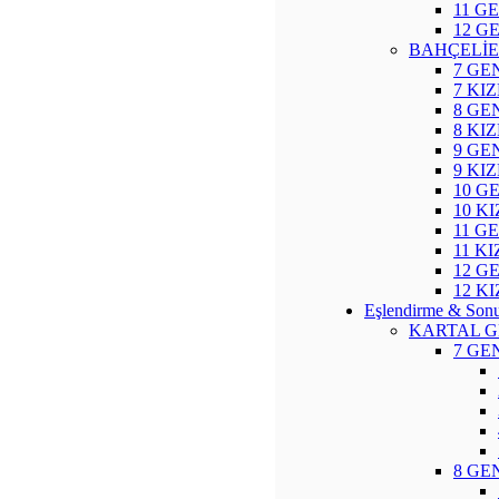
11 G
12 G
BAHÇELİE
7 GE
7 KI
8 GE
8 KI
9 GE
9 KI
10 G
10 K
11 G
11 K
12 G
12 K
Eşlendirme & Son
KARTAL 
7 GE
8 GE