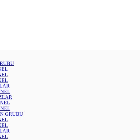
GRUBU
NEL
NEL
NEL
ZLAR
ENEL
IZLAR
ENEL
ENEL
N GRUBU
NEL
NEL
ZLAR
NEL