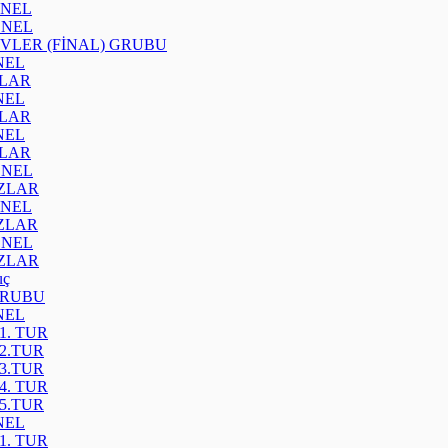
ENEL
ENEL
VLER (FİNAL) GRUBU
NEL
ZLAR
NEL
ZLAR
NEL
ZLAR
ENEL
IZLAR
ENEL
IZLAR
ENEL
IZLAR
uç
GRUBU
NEL
1. TUR
2.TUR
3.TUR
4. TUR
5.TUR
NEL
1. TUR