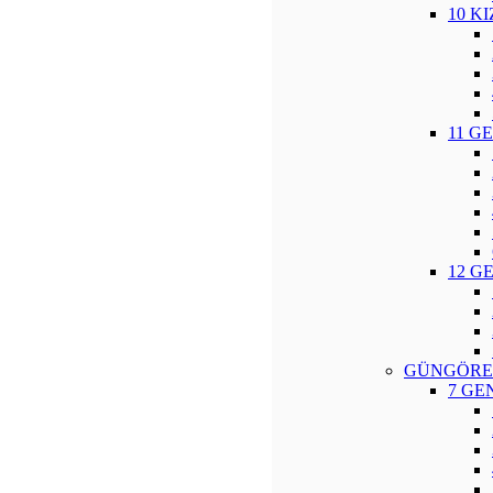
10 K
11 G
12 G
GÜNGÖRE
7 GE