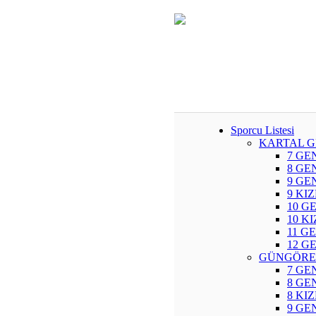
Sporcu Listesi
KARTAL 
7 GE
8 GE
9 GE
9 KI
10 G
10 K
11 G
12 G
GÜNGÖRE
7 GE
8 GE
8 KI
9 GE