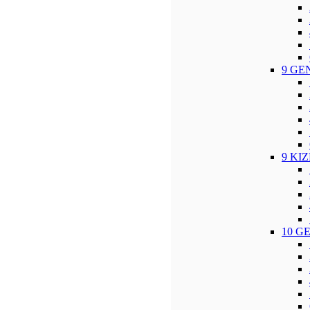
9 GE
9 KI
10 G