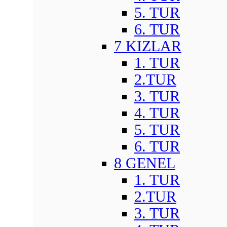
5. TUR
6. TUR
7 KIZLAR
1. TUR
2.TUR
3. TUR
4. TUR
5. TUR
6. TUR
8 GENEL
1. TUR
2.TUR
3. TUR