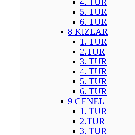
4. TUR
5. TUR
6. TUR
8 KIZLAR
1. TUR
2.TUR
3. TUR
4. TUR
5. TUR
6. TUR
9 GENEL
1. TUR
2.TUR
3. TUR