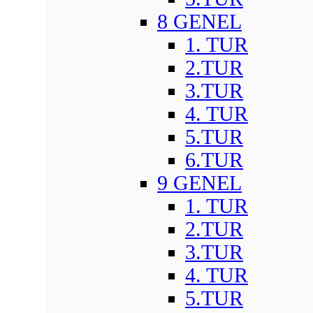
8 GENEL
1. TUR
2.TUR
3.TUR
4. TUR
5.TUR
6.TUR
9 GENEL
1. TUR
2.TUR
3.TUR
4. TUR
5.TUR