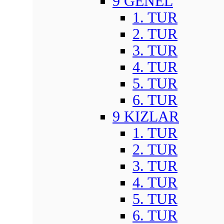
9 GENEL
1. TUR
2. TUR
3. TUR
4. TUR
5. TUR
6. TUR
9 KIZLAR
1. TUR
2. TUR
3. TUR
4. TUR
5. TUR
6. TUR