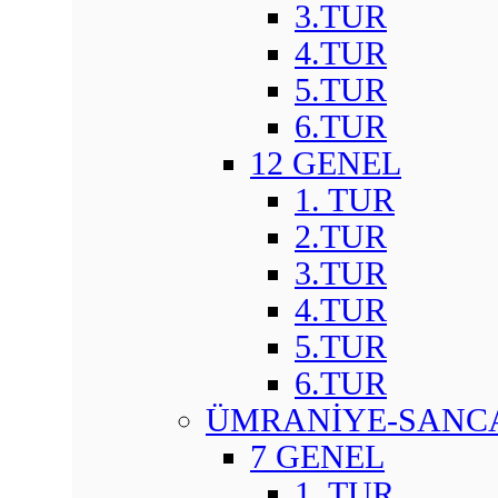
3.TUR
4.TUR
5.TUR
6.TUR
12 GENEL
1. TUR
2.TUR
3.TUR
4.TUR
5.TUR
6.TUR
ÜMRANİYE-SANC
7 GENEL
1. TUR