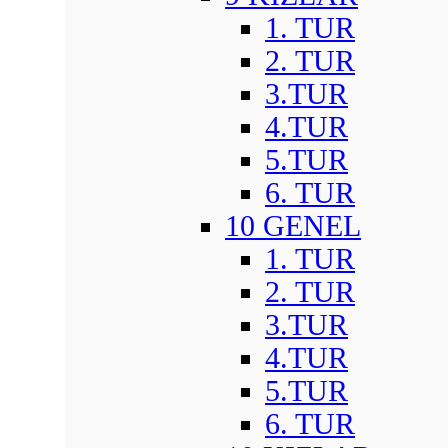
1. TUR
2. TUR
3.TUR
4.TUR
5.TUR
6. TUR
10 GENEL
1. TUR
2. TUR
3.TUR
4.TUR
5.TUR
6. TUR