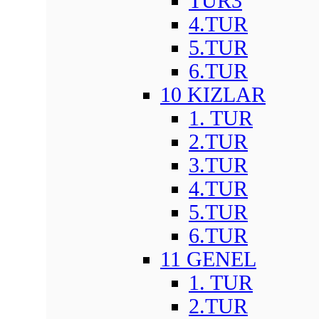
TUR3
4.TUR
5.TUR
6.TUR
10 KIZLAR
1. TUR
2.TUR
3.TUR
4.TUR
5.TUR
6.TUR
11 GENEL
1. TUR
2.TUR