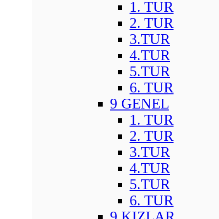
1. TUR
2. TUR
3.TUR
4.TUR
5.TUR
6. TUR
9 GENEL
1. TUR
2. TUR
3.TUR
4.TUR
5.TUR
6. TUR
9 KIZLAR