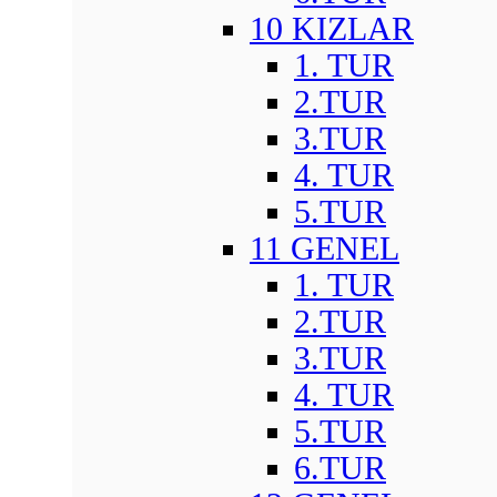
10 KIZLAR
1. TUR
2.TUR
3.TUR
4. TUR
5.TUR
11 GENEL
1. TUR
2.TUR
3.TUR
4. TUR
5.TUR
6.TUR