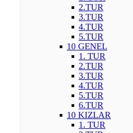
2.TUR
3.TUR
4.TUR
5.TUR
10 GENEL
1. TUR
2.TUR
3.TUR
4.TUR
5.TUR
6.TUR
10 KIZLAR
1. TUR