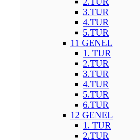
2.TUR
3.TUR
4.TUR
5.TUR
11 GENEL
1. TUR
2.TUR
3.TUR
4.TUR
5.TUR
6.TUR
12 GENEL
1. TUR
2.TUR