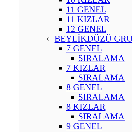
11 GENEL
11 KIZLAR
12 GENEL
BEYLİKDÜZÜ GR
7 GENEL
SIRALAMA
7 KIZLAR
SIRALAMA
8 GENEL
SIRALAMA
8 KIZLAR
SIRALAMA
9 GENEL