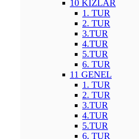
10 KIZLAR
1. TUR
2. TUR
3.TUR
4.TUR
5.TUR
6. TUR
11 GENEL
1. TUR
2. TUR
3.TUR
4.TUR
5.TUR
6. TUR