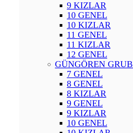
9 KIZLAR
10 GENEL
10 KIZLAR
11 GENEL
11 KIZLAR
12 GENEL
GÜNGÖREN GRU
7 GENEL
8 GENEL
8 KIZLAR
9 GENEL
9 KIZLAR
10 GENEL
10 KIZLAR