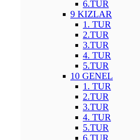
6.TUR
9 KIZLAR
1. TUR
2.TUR
3.TUR
4. TUR
5.TUR
10 GENEL
1. TUR
2.TUR
3.TUR
4. TUR
5.TUR
6.TUR