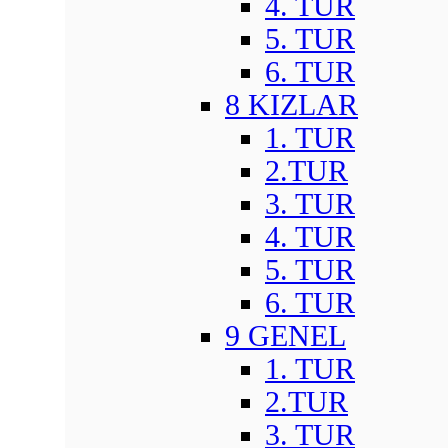
4. TUR
5. TUR
6. TUR
8 KIZLAR
1. TUR
2.TUR
3. TUR
4. TUR
5. TUR
6. TUR
9 GENEL
1. TUR
2.TUR
3. TUR