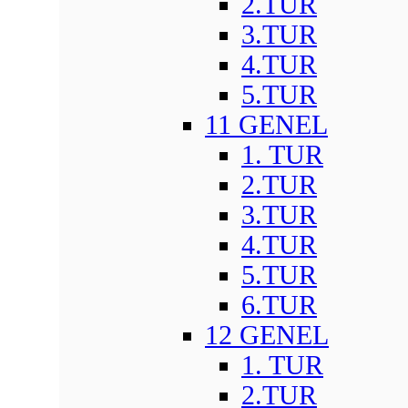
2.TUR
3.TUR
4.TUR
5.TUR
11 GENEL
1. TUR
2.TUR
3.TUR
4.TUR
5.TUR
6.TUR
12 GENEL
1. TUR
2.TUR