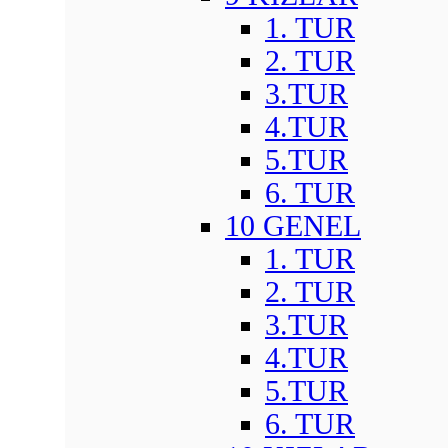
1. TUR
2. TUR
3.TUR
4.TUR
5.TUR
6. TUR
10 GENEL
1. TUR
2. TUR
3.TUR
4.TUR
5.TUR
6. TUR