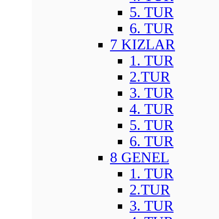
5. TUR
6. TUR
7 KIZLAR
1. TUR
2.TUR
3. TUR
4. TUR
5. TUR
6. TUR
8 GENEL
1. TUR
2.TUR
3. TUR