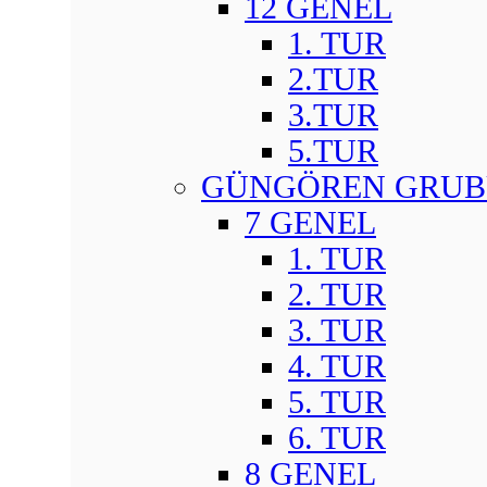
12 GENEL
1. TUR
2.TUR
3.TUR
5.TUR
GÜNGÖREN GRU
7 GENEL
1. TUR
2. TUR
3. TUR
4. TUR
5. TUR
6. TUR
8 GENEL