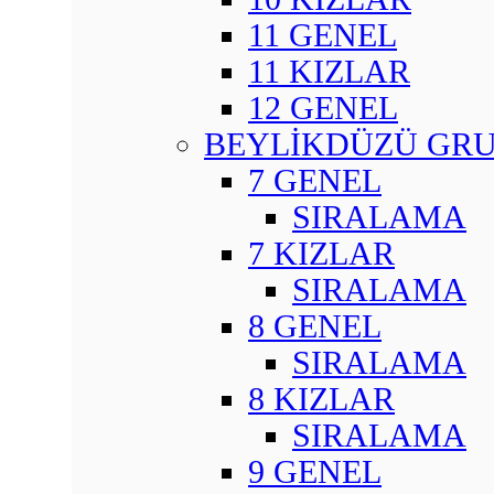
11 GENEL
11 KIZLAR
12 GENEL
BEYLİKDÜZÜ GR
7 GENEL
SIRALAMA
7 KIZLAR
SIRALAMA
8 GENEL
SIRALAMA
8 KIZLAR
SIRALAMA
9 GENEL