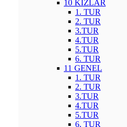
10 KIZLAR
1. TUR
2. TUR
3.TUR
4.TUR
5.TUR
6. TUR
11 GENEL
1. TUR
2. TUR
3.TUR
4.TUR
5.TUR
6. TUR