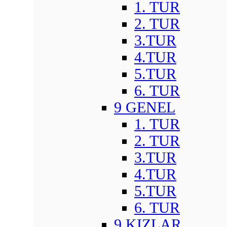
1. TUR
2. TUR
3.TUR
4.TUR
5.TUR
6. TUR
9 GENEL
1. TUR
2. TUR
3.TUR
4.TUR
5.TUR
6. TUR
9 KIZLAR