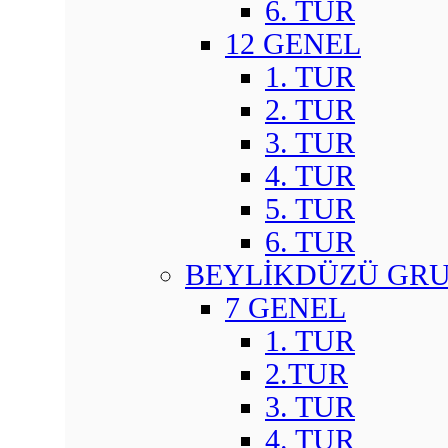
6. TUR
12 GENEL
1. TUR
2. TUR
3. TUR
4. TUR
5. TUR
6. TUR
BEYLİKDÜZÜ GR
7 GENEL
1. TUR
2.TUR
3. TUR
4. TUR