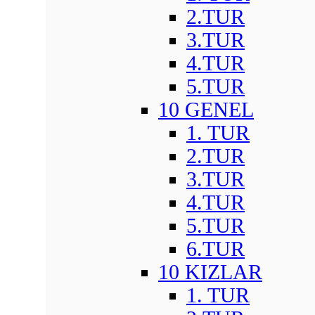
2.TUR
3.TUR
4.TUR
5.TUR
10 GENEL
1. TUR
2.TUR
3.TUR
4.TUR
5.TUR
6.TUR
10 KIZLAR
1. TUR