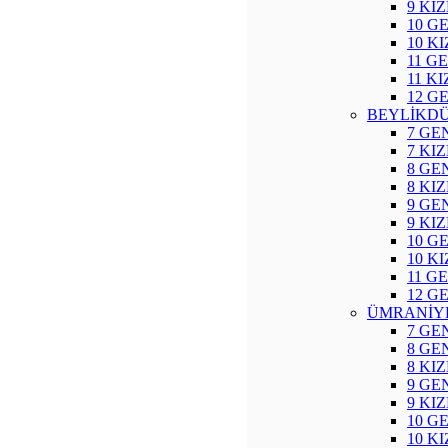
9 KI
10 G
10 K
11 G
11 K
12 G
BEYLİKD
7 GE
7 KI
8 GE
8 KI
9 GE
9 KI
10 G
10 K
11 G
12 G
ÜMRANİY
7 GE
8 GE
8 KI
9 GE
9 KI
10 G
10 K