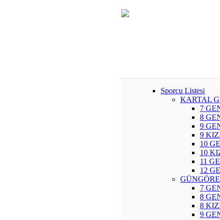
Sporcu Listesi
KARTAL 
7 GE
8 GE
9 GE
9 KI
10 G
10 K
11 G
12 G
GÜNGÖRE
7 GE
8 GE
8 KI
9 GE