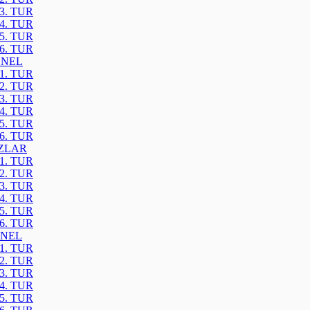
3. TUR
4. TUR
5. TUR
6. TUR
ENEL
1. TUR
2. TUR
3. TUR
4. TUR
5. TUR
6. TUR
IZLAR
1. TUR
2. TUR
3. TUR
4. TUR
5. TUR
6. TUR
ENEL
1. TUR
2. TUR
3. TUR
4. TUR
5. TUR