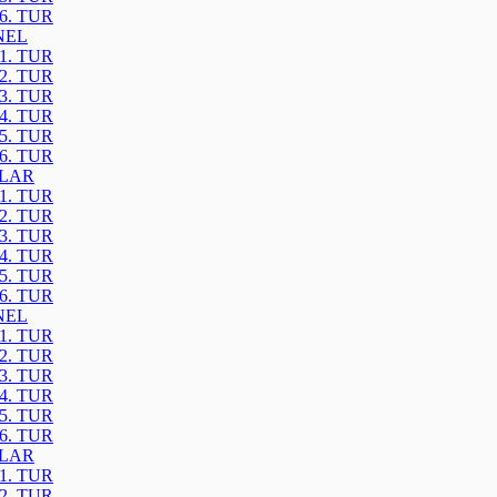
6. TUR
NEL
1. TUR
2. TUR
3. TUR
4. TUR
5. TUR
6. TUR
ZLAR
1. TUR
2. TUR
3. TUR
4. TUR
5. TUR
6. TUR
NEL
1. TUR
2. TUR
3. TUR
4. TUR
5. TUR
6. TUR
ZLAR
1. TUR
2. TUR