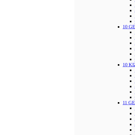
10 G
10 K
11 G