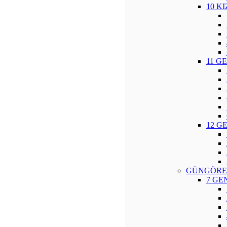
10 K
11 G
12 G
GÜNGÖRE
7 GE