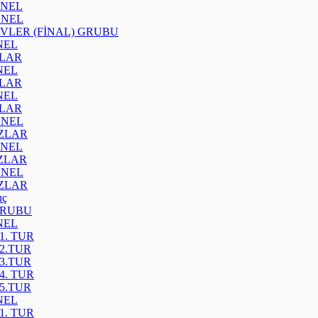
ENEL
ENEL
VLER (FİNAL) GRUBU
NEL
ZLAR
NEL
ZLAR
NEL
ZLAR
ENEL
IZLAR
ENEL
IZLAR
ENEL
IZLAR
uç
GRUBU
NEL
1. TUR
2.TUR
3.TUR
4. TUR
5.TUR
NEL
1. TUR