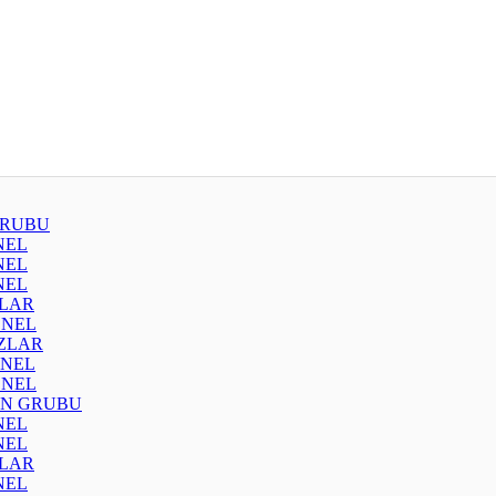
GRUBU
NEL
NEL
NEL
ZLAR
ENEL
IZLAR
ENEL
ENEL
N GRUBU
NEL
NEL
ZLAR
NEL