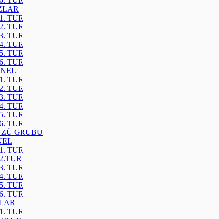
6. TUR
IZLAR
1. TUR
2. TUR
3. TUR
4. TUR
5. TUR
6. TUR
ENEL
1. TUR
2. TUR
3. TUR
4. TUR
5. TUR
6. TUR
ÜZÜ GRUBU
NEL
1. TUR
2.TUR
3. TUR
4. TUR
5. TUR
6. TUR
ZLAR
1. TUR