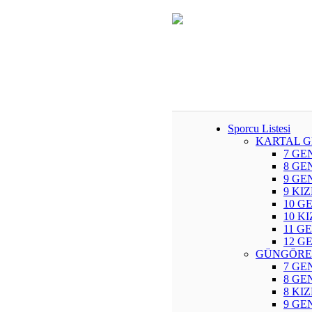
Sporcu Listesi
KARTAL 
7 GE
8 GE
9 GE
9 KI
10 G
10 K
11 G
12 G
GÜNGÖRE
7 GE
8 GE
8 KI
9 GE