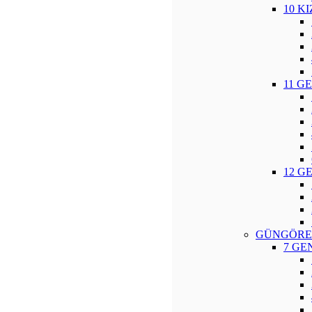
10 K
11 G
12 G
GÜNGÖRE
7 GE