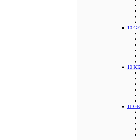
10 G
10 K
11 G