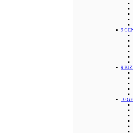
9 GE
9 KI
10 G