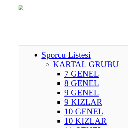
Sporcu Listesi
KARTAL GRUBU
7 GENEL
8 GENEL
9 GENEL
9 KIZLAR
10 GENEL
10 KIZLAR