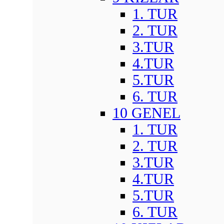
1. TUR
2. TUR
3.TUR
4.TUR
5.TUR
6. TUR
10 GENEL
1. TUR
2. TUR
3.TUR
4.TUR
5.TUR
6. TUR