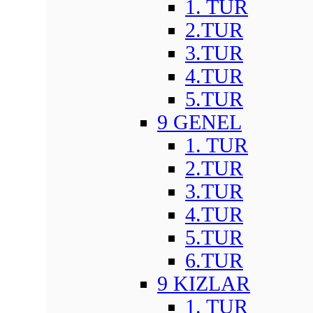
1. TUR
2.TUR
3.TUR
4.TUR
5.TUR
9 GENEL
1. TUR
2.TUR
3.TUR
4.TUR
5.TUR
6.TUR
9 KIZLAR
1. TUR