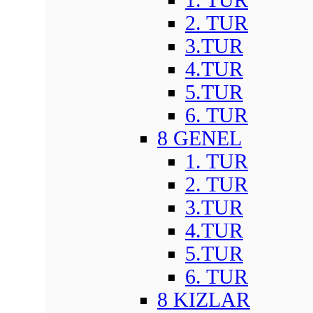
1. TUR
2. TUR
3.TUR
4.TUR
5.TUR
6. TUR
8 GENEL
1. TUR
2. TUR
3.TUR
4.TUR
5.TUR
6. TUR
8 KIZLAR