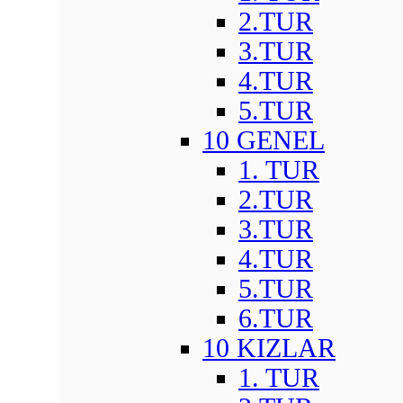
2.TUR
3.TUR
4.TUR
5.TUR
10 GENEL
1. TUR
2.TUR
3.TUR
4.TUR
5.TUR
6.TUR
10 KIZLAR
1. TUR