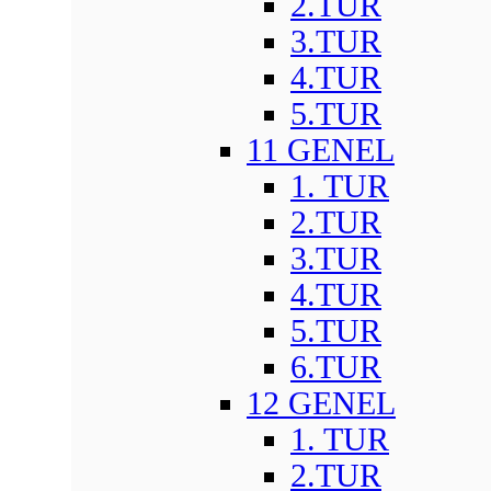
2.TUR
3.TUR
4.TUR
5.TUR
11 GENEL
1. TUR
2.TUR
3.TUR
4.TUR
5.TUR
6.TUR
12 GENEL
1. TUR
2.TUR