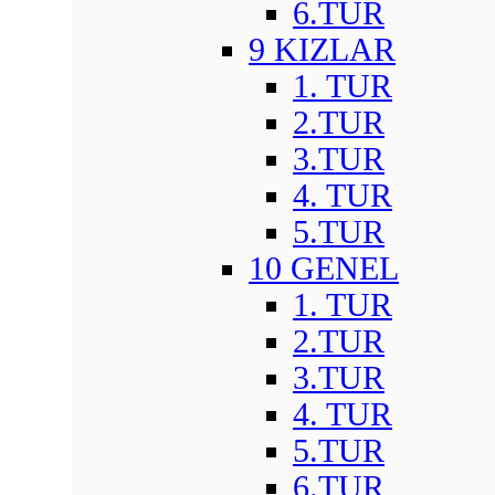
6.TUR
9 KIZLAR
1. TUR
2.TUR
3.TUR
4. TUR
5.TUR
10 GENEL
1. TUR
2.TUR
3.TUR
4. TUR
5.TUR
6.TUR