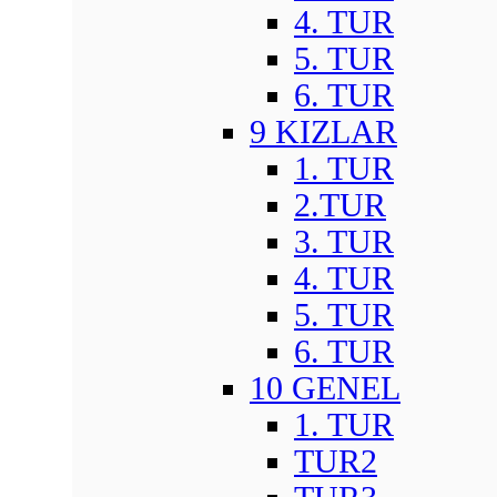
4. TUR
5. TUR
6. TUR
9 KIZLAR
1. TUR
2.TUR
3. TUR
4. TUR
5. TUR
6. TUR
10 GENEL
1. TUR
TUR2