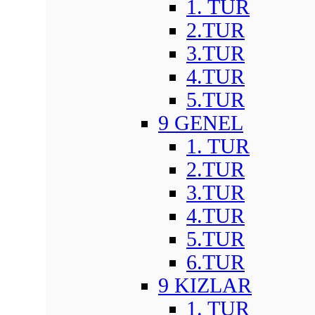
1. TUR
2.TUR
3.TUR
4.TUR
5.TUR
9 GENEL
1. TUR
2.TUR
3.TUR
4.TUR
5.TUR
6.TUR
9 KIZLAR
1. TUR