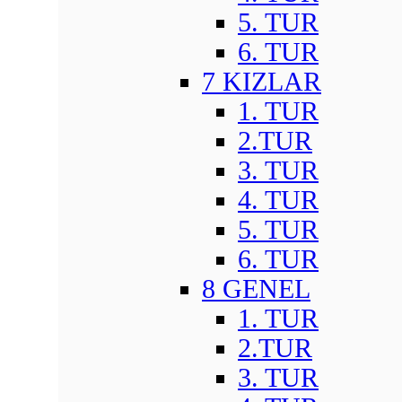
5. TUR
6. TUR
7 KIZLAR
1. TUR
2.TUR
3. TUR
4. TUR
5. TUR
6. TUR
8 GENEL
1. TUR
2.TUR
3. TUR