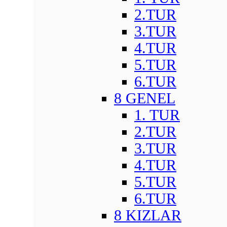
2.TUR
3.TUR
4.TUR
5.TUR
6.TUR
8 GENEL
1. TUR
2.TUR
3.TUR
4.TUR
5.TUR
6.TUR
8 KIZLAR