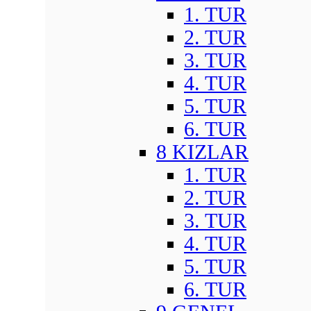
1. TUR
2. TUR
3. TUR
4. TUR
5. TUR
6. TUR
8 KIZLAR
1. TUR
2. TUR
3. TUR
4. TUR
5. TUR
6. TUR