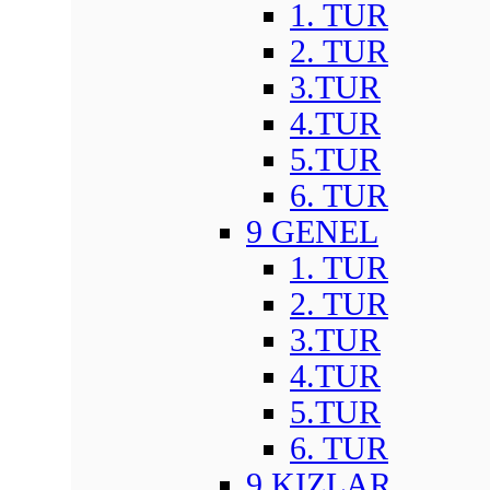
1. TUR
2. TUR
3.TUR
4.TUR
5.TUR
6. TUR
9 GENEL
1. TUR
2. TUR
3.TUR
4.TUR
5.TUR
6. TUR
9 KIZLAR