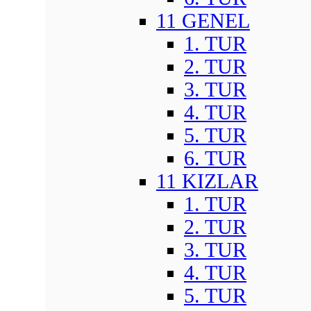
11 GENEL
1. TUR
2. TUR
3. TUR
4. TUR
5. TUR
6. TUR
11 KIZLAR
1. TUR
2. TUR
3. TUR
4. TUR
5. TUR