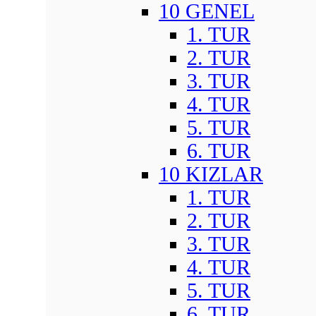
10 GENEL
1. TUR
2. TUR
3. TUR
4. TUR
5. TUR
6. TUR
10 KIZLAR
1. TUR
2. TUR
3. TUR
4. TUR
5. TUR
6. TUR