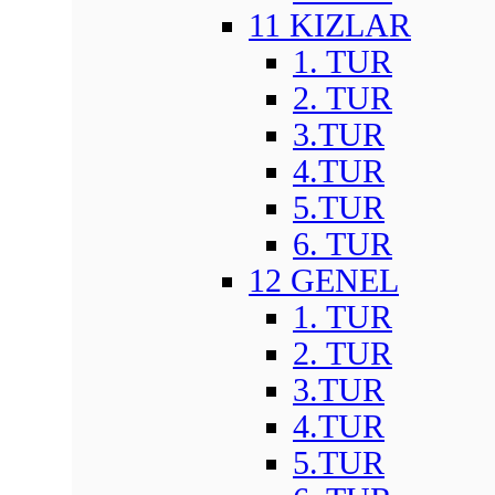
11 KIZLAR
1. TUR
2. TUR
3.TUR
4.TUR
5.TUR
6. TUR
12 GENEL
1. TUR
2. TUR
3.TUR
4.TUR
5.TUR