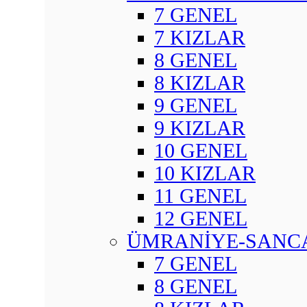
7 GENEL
7 KIZLAR
8 GENEL
8 KIZLAR
9 GENEL
9 KIZLAR
10 GENEL
10 KIZLAR
11 GENEL
12 GENEL
ÜMRANİYE-SANC
7 GENEL
8 GENEL