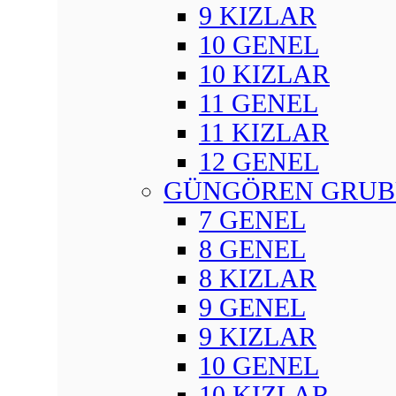
9 KIZLAR
10 GENEL
10 KIZLAR
11 GENEL
11 KIZLAR
12 GENEL
GÜNGÖREN GRU
7 GENEL
8 GENEL
8 KIZLAR
9 GENEL
9 KIZLAR
10 GENEL
10 KIZLAR