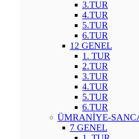
3.TUR
4.TUR
5.TUR
6.TUR
12 GENEL
1. TUR
2.TUR
3.TUR
4.TUR
5.TUR
6.TUR
ÜMRANİYE-SANC
7 GENEL
1. TUR