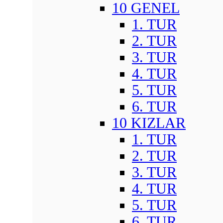
10 GENEL
1. TUR
2. TUR
3. TUR
4. TUR
5. TUR
6. TUR
10 KIZLAR
1. TUR
2. TUR
3. TUR
4. TUR
5. TUR
6. TUR