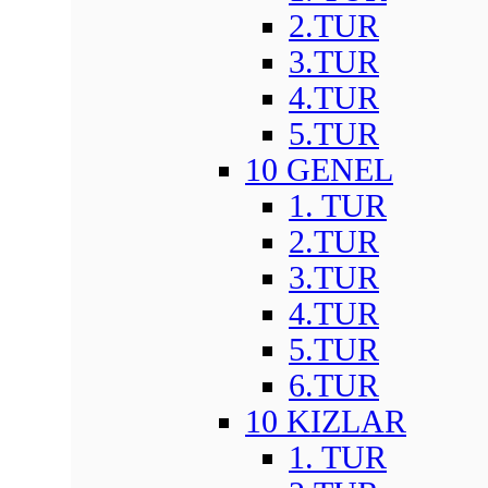
2.TUR
3.TUR
4.TUR
5.TUR
10 GENEL
1. TUR
2.TUR
3.TUR
4.TUR
5.TUR
6.TUR
10 KIZLAR
1. TUR