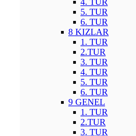
4. TUR
5. TUR
6. TUR
8 KIZLAR
1. TUR
2.TUR
3. TUR
4. TUR
5. TUR
6. TUR
9 GENEL
1. TUR
2.TUR
3. TUR