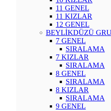
11 GENEL
11 KIZLAR
12 GENEL
BEYLİKDÜZÜ GR
7 GENEL
SIRALAMA
7 KIZLAR
SIRALAMA
8 GENEL
SIRALAMA
8 KIZLAR
SIRALAMA
9 GENEL