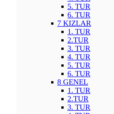
5. TUR
6. TUR
7 KIZLAR
1. TUR
2.TUR
3. TUR
4. TUR
5. TUR
6. TUR
8 GENEL
1. TUR
2.TUR
3. TUR