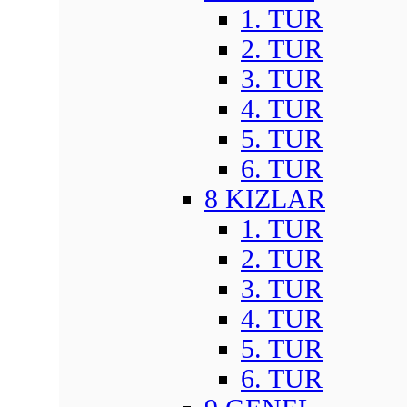
1. TUR
2. TUR
3. TUR
4. TUR
5. TUR
6. TUR
8 KIZLAR
1. TUR
2. TUR
3. TUR
4. TUR
5. TUR
6. TUR