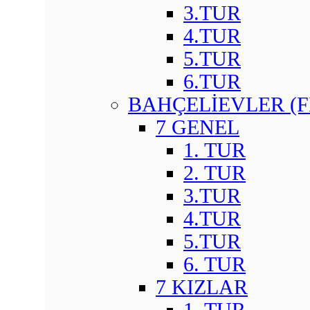
3.TUR
4.TUR
5.TUR
6.TUR
BAHÇELİEVLER (
7 GENEL
1. TUR
2. TUR
3.TUR
4.TUR
5.TUR
6. TUR
7 KIZLAR