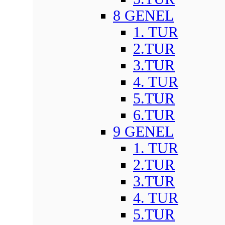
8 GENEL
1. TUR
2.TUR
3.TUR
4. TUR
5.TUR
6.TUR
9 GENEL
1. TUR
2.TUR
3.TUR
4. TUR
5.TUR