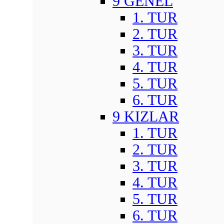
9 GENEL
1. TUR
2. TUR
3. TUR
4. TUR
5. TUR
6. TUR
9 KIZLAR
1. TUR
2. TUR
3. TUR
4. TUR
5. TUR
6. TUR