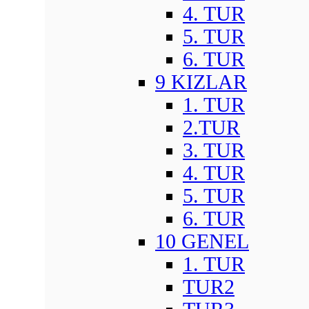
4. TUR
5. TUR
6. TUR
9 KIZLAR
1. TUR
2.TUR
3. TUR
4. TUR
5. TUR
6. TUR
10 GENEL
1. TUR
TUR2