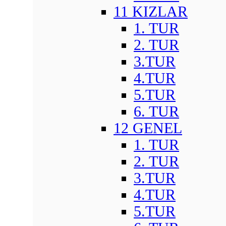
11 KIZLAR
1. TUR
2. TUR
3.TUR
4.TUR
5.TUR
6. TUR
12 GENEL
1. TUR
2. TUR
3.TUR
4.TUR
5.TUR