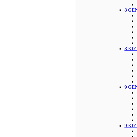
8 GE
8 KI
9 GE
9 KI