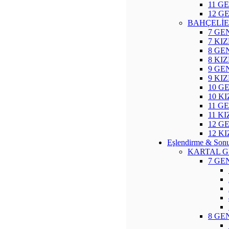
11 G
12 G
BAHÇELİE
7 GE
7 KI
8 GE
8 KI
9 GE
9 KI
10 G
10 K
11 G
11 K
12 G
12 K
Eşlendirme & Son
KARTAL 
7 GE
8 GE