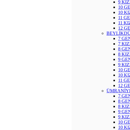
9 KI
10 G
10 K
11 G
11 K
12 G
BEYLİKD
7 GE
7 KI
8 GE
8 KI
9 GE
9 KI
10 G
10 K
11 G
12 G
ÜMRANİY
7 GE
8 GE
8 KI
9 GE
9 KI
10 G
10 K