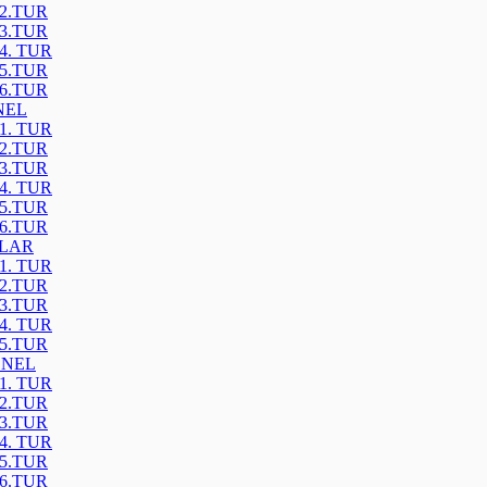
2.TUR
3.TUR
4. TUR
5.TUR
6.TUR
NEL
1. TUR
2.TUR
3.TUR
4. TUR
5.TUR
6.TUR
ZLAR
1. TUR
2.TUR
3.TUR
4. TUR
5.TUR
ENEL
1. TUR
2.TUR
3.TUR
4. TUR
5.TUR
6.TUR