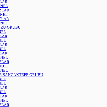
ZLAR
ENEL
IZLAR
ENEL
IZLAR
ENEL
ÜZÜ GRUBU
NEL
ZLAR
NEL
ZLAR
NEL
ZLAR
ENEL
IZLAR
ENEL
ENEL
E-SANCAKTEPE GRUBU
NEL
NEL
ZLAR
NEL
ZLAR
ENEL
IZLAR