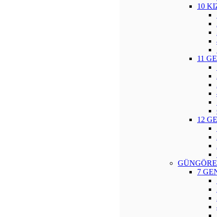
10 K
11 G
12 G
GÜNGÖRE
7 GE