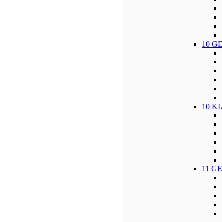
10 G
10 K
11 G