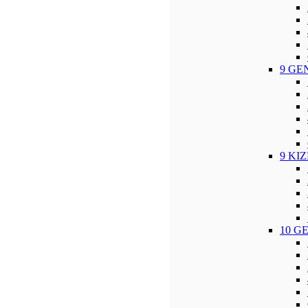
9 GE
9 KI
10 G