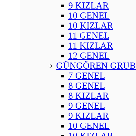
9 KIZLAR
10 GENEL
10 KIZLAR
11 GENEL
11 KIZLAR
12 GENEL
GÜNGÖREN GRU
7 GENEL
8 GENEL
8 KIZLAR
9 GENEL
9 KIZLAR
10 GENEL
10 KIZLAR