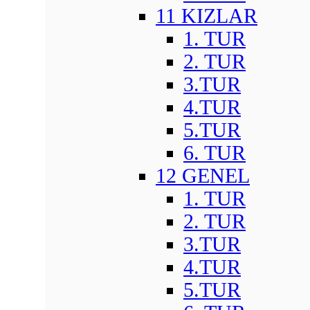
11 KIZLAR
1. TUR
2. TUR
3.TUR
4.TUR
5.TUR
6. TUR
12 GENEL
1. TUR
2. TUR
3.TUR
4.TUR
5.TUR