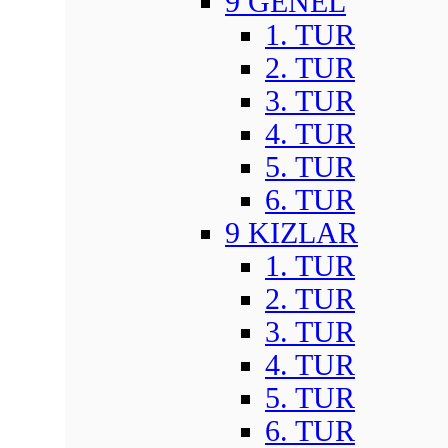
9 GENEL
1. TUR
2. TUR
3. TUR
4. TUR
5. TUR
6. TUR
9 KIZLAR
1. TUR
2. TUR
3. TUR
4. TUR
5. TUR
6. TUR