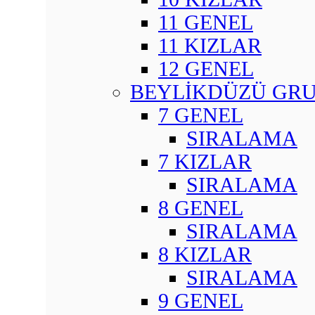
11 GENEL
11 KIZLAR
12 GENEL
BEYLİKDÜZÜ GR
7 GENEL
SIRALAMA
7 KIZLAR
SIRALAMA
8 GENEL
SIRALAMA
8 KIZLAR
SIRALAMA
9 GENEL