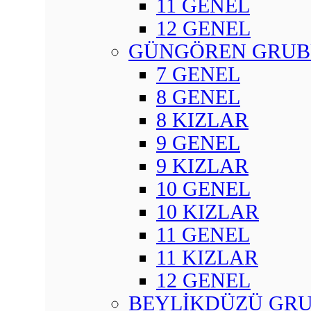
11 GENEL
12 GENEL
GÜNGÖREN GRU
7 GENEL
8 GENEL
8 KIZLAR
9 GENEL
9 KIZLAR
10 GENEL
10 KIZLAR
11 GENEL
11 KIZLAR
12 GENEL
BEYLİKDÜZÜ GR