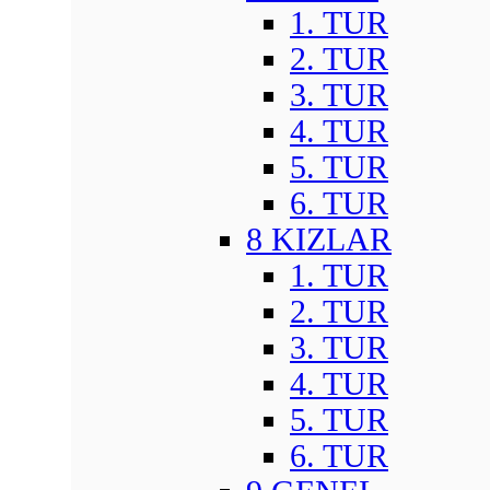
1. TUR
2. TUR
3. TUR
4. TUR
5. TUR
6. TUR
8 KIZLAR
1. TUR
2. TUR
3. TUR
4. TUR
5. TUR
6. TUR