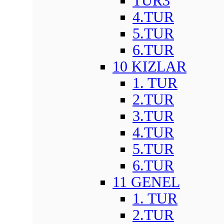
TUR3
4.TUR
5.TUR
6.TUR
10 KIZLAR
1. TUR
2.TUR
3.TUR
4.TUR
5.TUR
6.TUR
11 GENEL
1. TUR
2.TUR