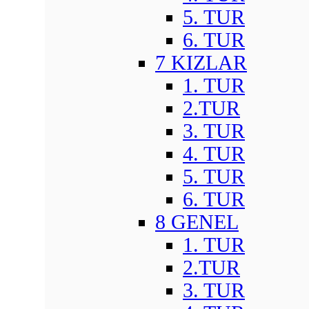
5. TUR
6. TUR
7 KIZLAR
1. TUR
2.TUR
3. TUR
4. TUR
5. TUR
6. TUR
8 GENEL
1. TUR
2.TUR
3. TUR