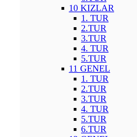
10 KIZLAR
1. TUR
2.TUR
3.TUR
4. TUR
5.TUR
11 GENEL
1. TUR
2.TUR
3.TUR
4. TUR
5.TUR
6.TUR