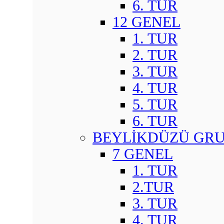
6. TUR
12 GENEL
1. TUR
2. TUR
3. TUR
4. TUR
5. TUR
6. TUR
BEYLİKDÜZÜ GR
7 GENEL
1. TUR
2.TUR
3. TUR
4. TUR