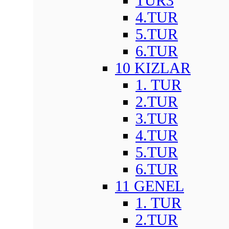
TUR3
4.TUR
5.TUR
6.TUR
10 KIZLAR
1. TUR
2.TUR
3.TUR
4.TUR
5.TUR
6.TUR
11 GENEL
1. TUR
2.TUR