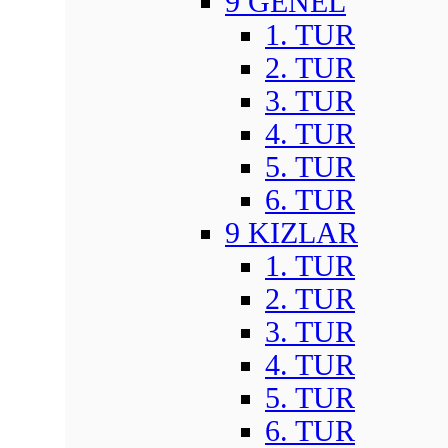
9 GENEL
1. TUR
2. TUR
3. TUR
4. TUR
5. TUR
6. TUR
9 KIZLAR
1. TUR
2. TUR
3. TUR
4. TUR
5. TUR
6. TUR