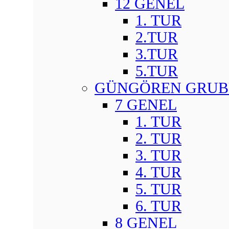
12 GENEL
1. TUR
2.TUR
3.TUR
5.TUR
GÜNGÖREN GRU
7 GENEL
1. TUR
2. TUR
3. TUR
4. TUR
5. TUR
6. TUR
8 GENEL