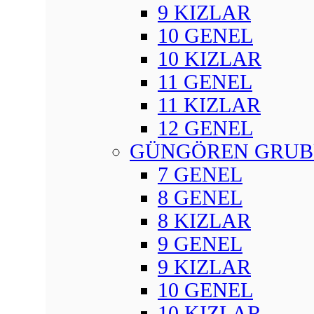
9 KIZLAR
10 GENEL
10 KIZLAR
11 GENEL
11 KIZLAR
12 GENEL
GÜNGÖREN GRU
7 GENEL
8 GENEL
8 KIZLAR
9 GENEL
9 KIZLAR
10 GENEL
10 KIZLAR