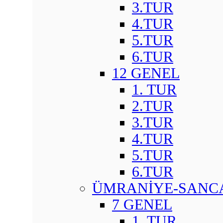
3.TUR
4.TUR
5.TUR
6.TUR
12 GENEL
1. TUR
2.TUR
3.TUR
4.TUR
5.TUR
6.TUR
ÜMRANİYE-SANC
7 GENEL
1. TUR