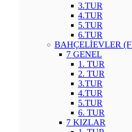
3.TUR
4.TUR
5.TUR
6.TUR
BAHÇELİEVLER (
7 GENEL
1. TUR
2. TUR
3.TUR
4.TUR
5.TUR
6. TUR
7 KIZLAR