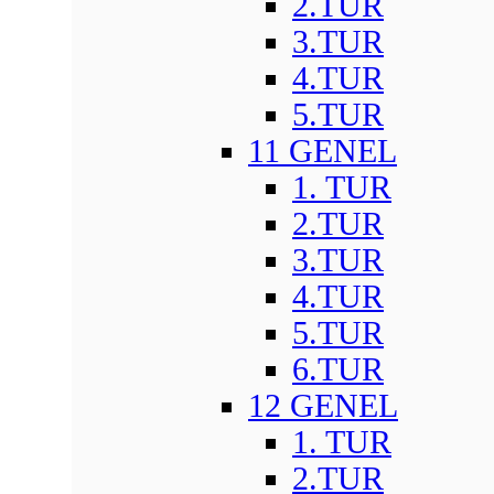
2.TUR
3.TUR
4.TUR
5.TUR
11 GENEL
1. TUR
2.TUR
3.TUR
4.TUR
5.TUR
6.TUR
12 GENEL
1. TUR
2.TUR