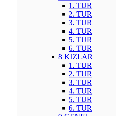
1. TUR
2. TUR
3. TUR
4. TUR
5. TUR
6. TUR
8 KIZLAR
1. TUR
2. TUR
3. TUR
4. TUR
5. TUR
6. TUR