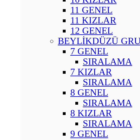
11 GENEL
11 KIZLAR
12 GENEL
BEYLİKDÜZÜ GR
7 GENEL
SIRALAMA
7 KIZLAR
SIRALAMA
8 GENEL
SIRALAMA
8 KIZLAR
SIRALAMA
9 GENEL