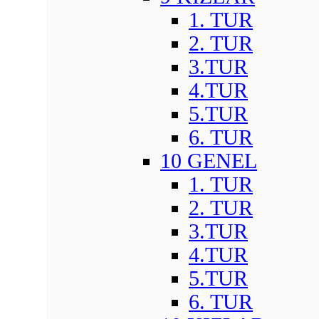
1. TUR
2. TUR
3.TUR
4.TUR
5.TUR
6. TUR
10 GENEL
1. TUR
2. TUR
3.TUR
4.TUR
5.TUR
6. TUR