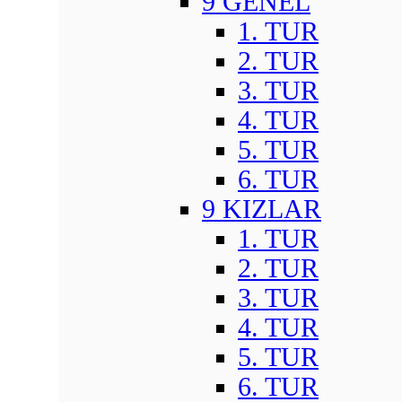
9 GENEL
1. TUR
2. TUR
3. TUR
4. TUR
5. TUR
6. TUR
9 KIZLAR
1. TUR
2. TUR
3. TUR
4. TUR
5. TUR
6. TUR