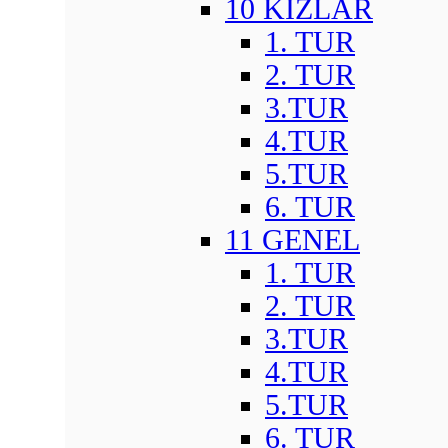
10 KIZLAR
1. TUR
2. TUR
3.TUR
4.TUR
5.TUR
6. TUR
11 GENEL
1. TUR
2. TUR
3.TUR
4.TUR
5.TUR
6. TUR