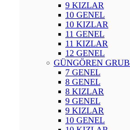
9 KIZLAR
10 GENEL
10 KIZLAR
11 GENEL
11 KIZLAR
12 GENEL
GÜNGÖREN GRU
7 GENEL
8 GENEL
8 KIZLAR
9 GENEL
9 KIZLAR
10 GENEL
10 KIZLAR