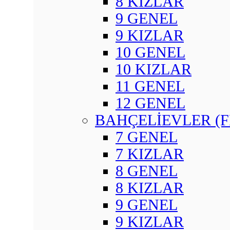
8 KIZLAR
9 GENEL
9 KIZLAR
10 GENEL
10 KIZLAR
11 GENEL
12 GENEL
BAHÇELİEVLER (
7 GENEL
7 KIZLAR
8 GENEL
8 KIZLAR
9 GENEL
9 KIZLAR