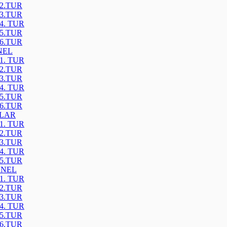
2.TUR
3.TUR
4. TUR
5.TUR
6.TUR
NEL
1. TUR
2.TUR
3.TUR
4. TUR
5.TUR
6.TUR
ZLAR
1. TUR
2.TUR
3.TUR
4. TUR
5.TUR
ENEL
1. TUR
2.TUR
3.TUR
4. TUR
5.TUR
6.TUR