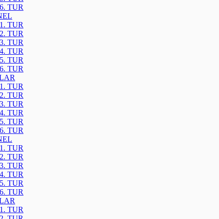
6. TUR
NEL
1. TUR
2. TUR
3. TUR
4. TUR
5. TUR
6. TUR
ZLAR
1. TUR
2. TUR
3. TUR
4. TUR
5. TUR
6. TUR
NEL
1. TUR
2. TUR
3. TUR
4. TUR
5. TUR
6. TUR
ZLAR
1. TUR
2. TUR