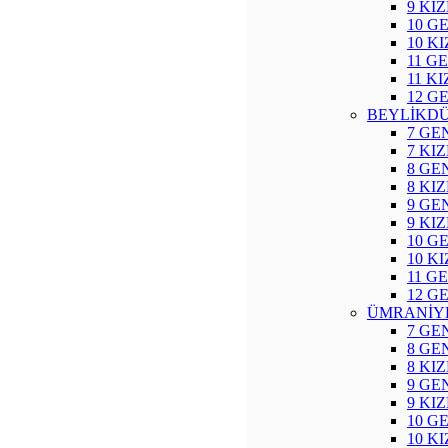
9 KI
10 G
10 K
11 G
11 K
12 G
BEYLİKD
7 GE
7 KI
8 GE
8 KI
9 GE
9 KI
10 G
10 K
11 G
12 G
ÜMRANİY
7 GE
8 GE
8 KI
9 GE
9 KI
10 G
10 K