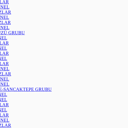
ZLAR
ENEL
IZLAR
ENEL
IZLAR
ENEL
ÜZÜ GRUBU
NEL
ZLAR
NEL
ZLAR
NEL
ZLAR
ENEL
IZLAR
ENEL
ENEL
E-SANCAKTEPE GRUBU
NEL
NEL
ZLAR
NEL
ZLAR
ENEL
IZLAR