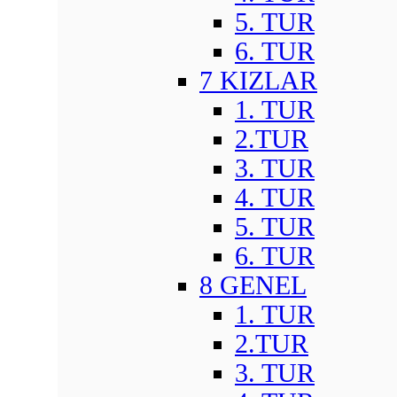
5. TUR
6. TUR
7 KIZLAR
1. TUR
2.TUR
3. TUR
4. TUR
5. TUR
6. TUR
8 GENEL
1. TUR
2.TUR
3. TUR