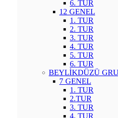
6. TUR
12 GENEL
1. TUR
2. TUR
3. TUR
4. TUR
5. TUR
6. TUR
BEYLİKDÜZÜ GR
7 GENEL
1. TUR
2.TUR
3. TUR
4. TUR