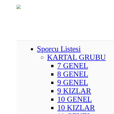
Sporcu Listesi
KARTAL GRUBU
7 GENEL
8 GENEL
9 GENEL
9 KIZLAR
10 GENEL
10 KIZLAR