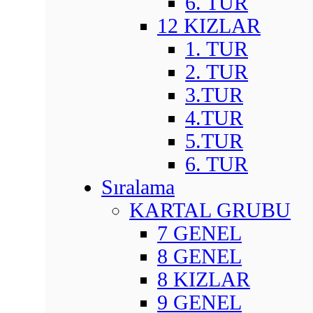
6. TUR
12 KIZLAR
1. TUR
2. TUR
3.TUR
4.TUR
5.TUR
6. TUR
Sıralama
KARTAL GRUBU
7 GENEL
8 GENEL
8 KIZLAR
9 GENEL