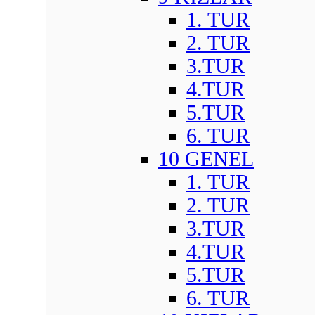
1. TUR
2. TUR
3.TUR
4.TUR
5.TUR
6. TUR
10 GENEL
1. TUR
2. TUR
3.TUR
4.TUR
5.TUR
6. TUR