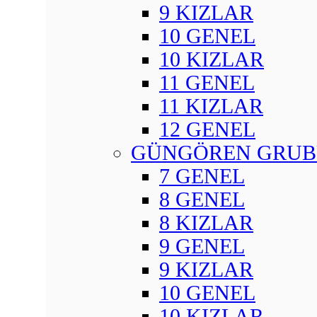
9 KIZLAR
10 GENEL
10 KIZLAR
11 GENEL
11 KIZLAR
12 GENEL
GÜNGÖREN GRU
7 GENEL
8 GENEL
8 KIZLAR
9 GENEL
9 KIZLAR
10 GENEL
10 KIZLAR