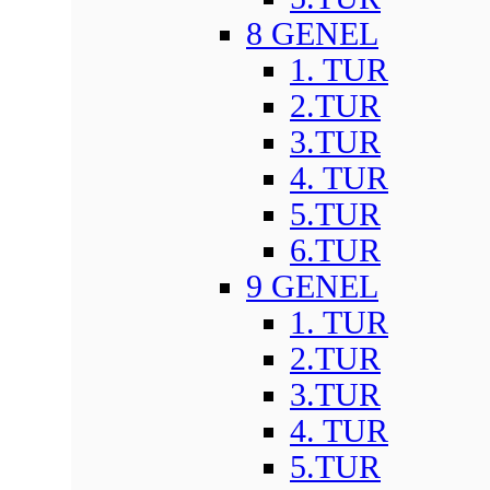
8 GENEL
1. TUR
2.TUR
3.TUR
4. TUR
5.TUR
6.TUR
9 GENEL
1. TUR
2.TUR
3.TUR
4. TUR
5.TUR