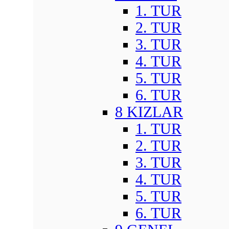
1. TUR
2. TUR
3. TUR
4. TUR
5. TUR
6. TUR
8 KIZLAR
1. TUR
2. TUR
3. TUR
4. TUR
5. TUR
6. TUR