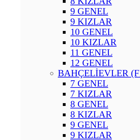
8 KIZLAR
9 GENEL
9 KIZLAR
10 GENEL
10 KIZLAR
11 GENEL
12 GENEL
BAHÇELİEVLER (
7 GENEL
7 KIZLAR
8 GENEL
8 KIZLAR
9 GENEL
9 KIZLAR