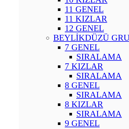
11 GENEL
11 KIZLAR
12 GENEL
BEYLİKDÜZÜ GR
7 GENEL
SIRALAMA
7 KIZLAR
SIRALAMA
8 GENEL
SIRALAMA
8 KIZLAR
SIRALAMA
9 GENEL