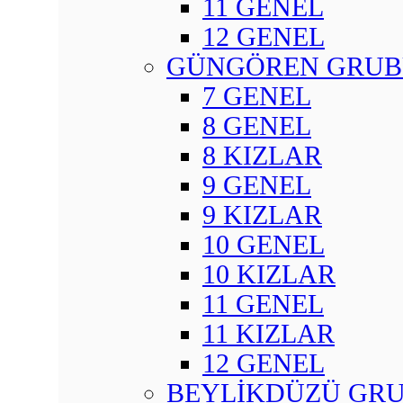
11 GENEL
12 GENEL
GÜNGÖREN GRU
7 GENEL
8 GENEL
8 KIZLAR
9 GENEL
9 KIZLAR
10 GENEL
10 KIZLAR
11 GENEL
11 KIZLAR
12 GENEL
BEYLİKDÜZÜ GR