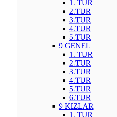
1. TUR
2.TUR
3.TUR
4.TUR
5.TUR
9 GENEL
1. TUR
2.TUR
3.TUR
4.TUR
5.TUR
6.TUR
9 KIZLAR
1. TUR