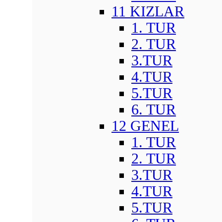
11 KIZLAR
1. TUR
2. TUR
3.TUR
4.TUR
5.TUR
6. TUR
12 GENEL
1. TUR
2. TUR
3.TUR
4.TUR
5.TUR