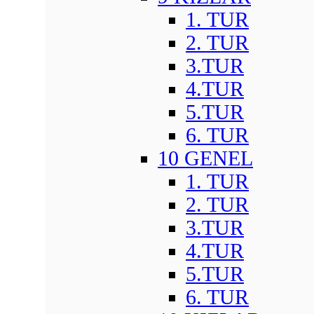
1. TUR
2. TUR
3.TUR
4.TUR
5.TUR
6. TUR
10 GENEL
1. TUR
2. TUR
3.TUR
4.TUR
5.TUR
6. TUR