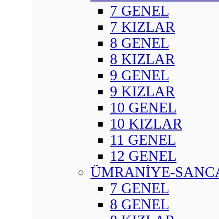
7 GENEL
7 KIZLAR
8 GENEL
8 KIZLAR
9 GENEL
9 KIZLAR
10 GENEL
10 KIZLAR
11 GENEL
12 GENEL
ÜMRANİYE-SANC
7 GENEL
8 GENEL