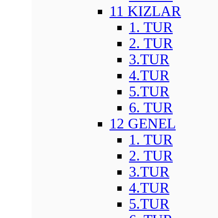
11 KIZLAR
1. TUR
2. TUR
3.TUR
4.TUR
5.TUR
6. TUR
12 GENEL
1. TUR
2. TUR
3.TUR
4.TUR
5.TUR