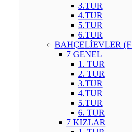
3.TUR
4.TUR
5.TUR
6.TUR
BAHÇELİEVLER (
7 GENEL
1. TUR
2. TUR
3.TUR
4.TUR
5.TUR
6. TUR
7 KIZLAR