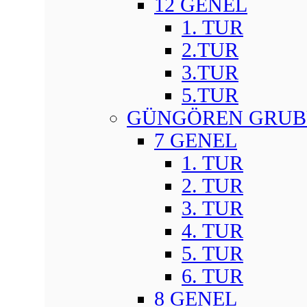
12 GENEL
1. TUR
2.TUR
3.TUR
5.TUR
GÜNGÖREN GRU
7 GENEL
1. TUR
2. TUR
3. TUR
4. TUR
5. TUR
6. TUR
8 GENEL