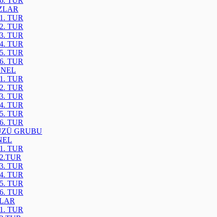
6. TUR
IZLAR
1. TUR
2. TUR
3. TUR
4. TUR
5. TUR
6. TUR
ENEL
1. TUR
2. TUR
3. TUR
4. TUR
5. TUR
6. TUR
ÜZÜ GRUBU
NEL
1. TUR
2.TUR
3. TUR
4. TUR
5. TUR
6. TUR
ZLAR
1. TUR