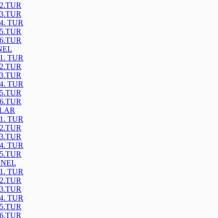
2.TUR
3.TUR
4. TUR
5.TUR
6.TUR
NEL
1. TUR
2.TUR
3.TUR
4. TUR
5.TUR
6.TUR
ZLAR
1. TUR
2.TUR
3.TUR
4. TUR
5.TUR
ENEL
1. TUR
2.TUR
3.TUR
4. TUR
5.TUR
6.TUR