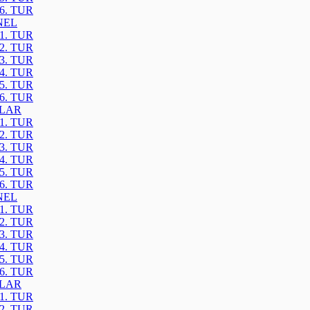
6. TUR
NEL
1. TUR
2. TUR
3. TUR
4. TUR
5. TUR
6. TUR
ZLAR
1. TUR
2. TUR
3. TUR
4. TUR
5. TUR
6. TUR
NEL
1. TUR
2. TUR
3. TUR
4. TUR
5. TUR
6. TUR
ZLAR
1. TUR
2. TUR