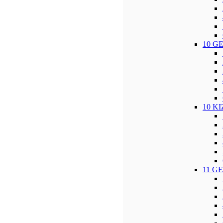
10 G
10 K
11 G