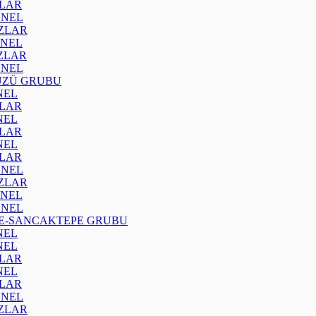
ZLAR
ENEL
IZLAR
ENEL
IZLAR
ENEL
ÜZÜ GRUBU
NEL
ZLAR
NEL
ZLAR
NEL
ZLAR
ENEL
IZLAR
ENEL
ENEL
E-SANCAKTEPE GRUBU
NEL
NEL
ZLAR
NEL
ZLAR
ENEL
IZLAR