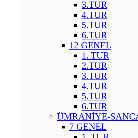
3.TUR
4.TUR
5.TUR
6.TUR
12 GENEL
1. TUR
2.TUR
3.TUR
4.TUR
5.TUR
6.TUR
ÜMRANİYE-SANC
7 GENEL
1. TUR