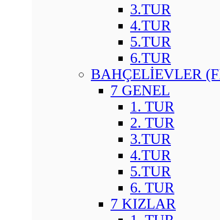
3.TUR
4.TUR
5.TUR
6.TUR
BAHÇELİEVLER (
7 GENEL
1. TUR
2. TUR
3.TUR
4.TUR
5.TUR
6. TUR
7 KIZLAR