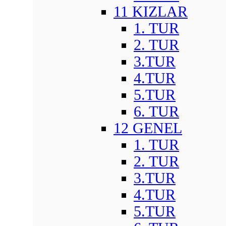
11 KIZLAR
1. TUR
2. TUR
3.TUR
4.TUR
5.TUR
6. TUR
12 GENEL
1. TUR
2. TUR
3.TUR
4.TUR
5.TUR