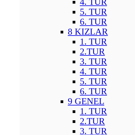
4. TUR
5. TUR
6. TUR
8 KIZLAR
1. TUR
2.TUR
3. TUR
4. TUR
5. TUR
6. TUR
9 GENEL
1. TUR
2.TUR
3. TUR