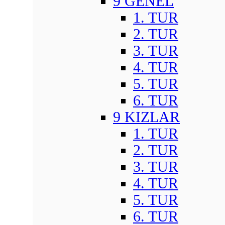
9 GENEL
1. TUR
2. TUR
3. TUR
4. TUR
5. TUR
6. TUR
9 KIZLAR
1. TUR
2. TUR
3. TUR
4. TUR
5. TUR
6. TUR