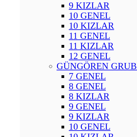
9 KIZLAR
10 GENEL
10 KIZLAR
11 GENEL
11 KIZLAR
12 GENEL
GÜNGÖREN GRU
7 GENEL
8 GENEL
8 KIZLAR
9 GENEL
9 KIZLAR
10 GENEL
10 KIZLAR