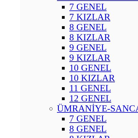
7 GENEL
7 KIZLAR
8 GENEL
8 KIZLAR
9 GENEL
9 KIZLAR
10 GENEL
10 KIZLAR
11 GENEL
12 GENEL
ÜMRANİYE-SANC
7 GENEL
8 GENEL