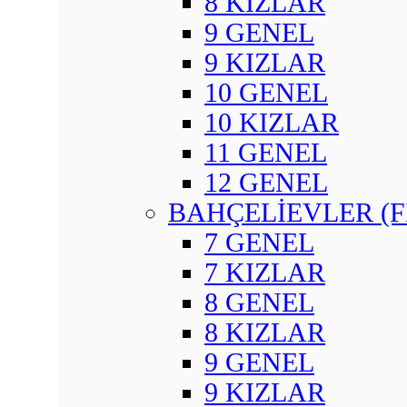
8 KIZLAR
9 GENEL
9 KIZLAR
10 GENEL
10 KIZLAR
11 GENEL
12 GENEL
BAHÇELİEVLER (
7 GENEL
7 KIZLAR
8 GENEL
8 KIZLAR
9 GENEL
9 KIZLAR