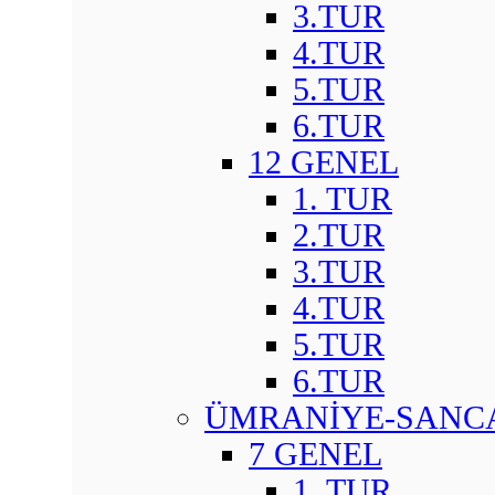
3.TUR
4.TUR
5.TUR
6.TUR
12 GENEL
1. TUR
2.TUR
3.TUR
4.TUR
5.TUR
6.TUR
ÜMRANİYE-SANC
7 GENEL
1. TUR