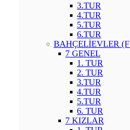
3.TUR
4.TUR
5.TUR
6.TUR
BAHÇELİEVLER (
7 GENEL
1. TUR
2. TUR
3.TUR
4.TUR
5.TUR
6. TUR
7 KIZLAR