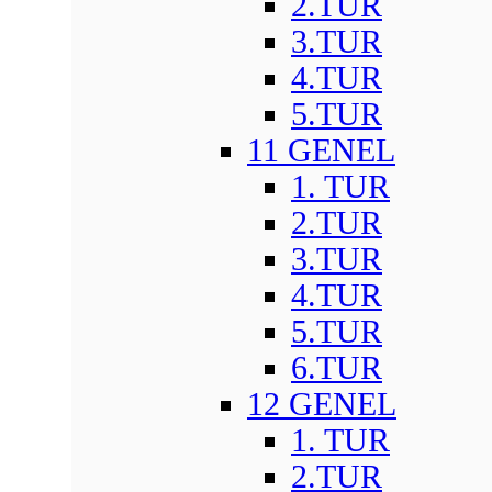
2.TUR
3.TUR
4.TUR
5.TUR
11 GENEL
1. TUR
2.TUR
3.TUR
4.TUR
5.TUR
6.TUR
12 GENEL
1. TUR
2.TUR