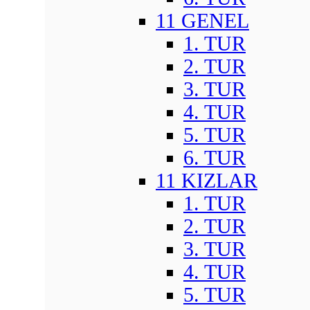
11 GENEL
1. TUR
2. TUR
3. TUR
4. TUR
5. TUR
6. TUR
11 KIZLAR
1. TUR
2. TUR
3. TUR
4. TUR
5. TUR