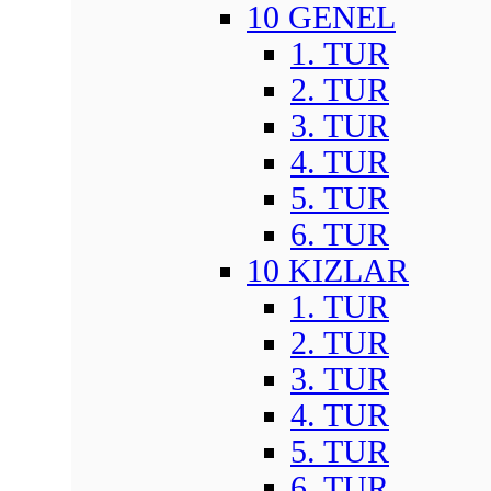
10 GENEL
1. TUR
2. TUR
3. TUR
4. TUR
5. TUR
6. TUR
10 KIZLAR
1. TUR
2. TUR
3. TUR
4. TUR
5. TUR
6. TUR