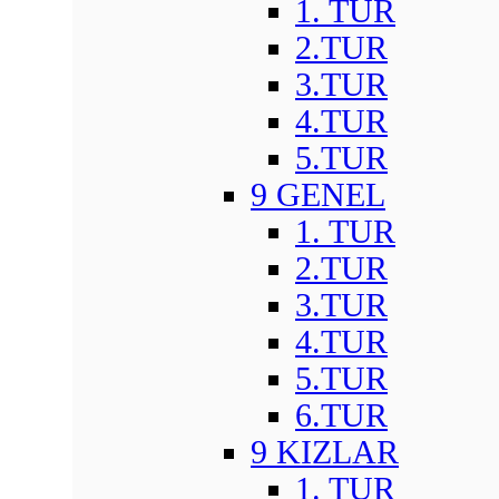
1. TUR
2.TUR
3.TUR
4.TUR
5.TUR
9 GENEL
1. TUR
2.TUR
3.TUR
4.TUR
5.TUR
6.TUR
9 KIZLAR
1. TUR