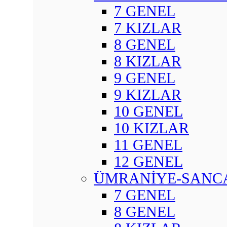
7 GENEL
7 KIZLAR
8 GENEL
8 KIZLAR
9 GENEL
9 KIZLAR
10 GENEL
10 KIZLAR
11 GENEL
12 GENEL
ÜMRANİYE-SANC
7 GENEL
8 GENEL