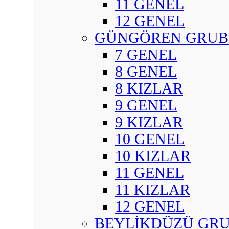
11 GENEL
12 GENEL
GÜNGÖREN GRU
7 GENEL
8 GENEL
8 KIZLAR
9 GENEL
9 KIZLAR
10 GENEL
10 KIZLAR
11 GENEL
11 KIZLAR
12 GENEL
BEYLİKDÜZÜ GR