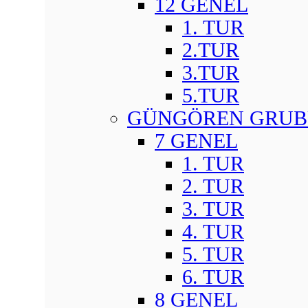
12 GENEL
1. TUR
2.TUR
3.TUR
5.TUR
GÜNGÖREN GRU
7 GENEL
1. TUR
2. TUR
3. TUR
4. TUR
5. TUR
6. TUR
8 GENEL