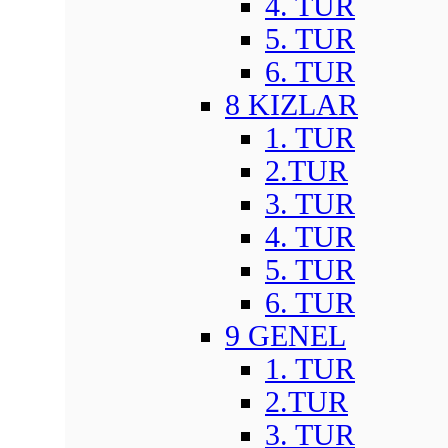
4. TUR
5. TUR
6. TUR
8 KIZLAR
1. TUR
2.TUR
3. TUR
4. TUR
5. TUR
6. TUR
9 GENEL
1. TUR
2.TUR
3. TUR