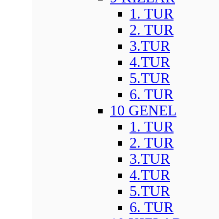
1. TUR
2. TUR
3.TUR
4.TUR
5.TUR
6. TUR
10 GENEL
1. TUR
2. TUR
3.TUR
4.TUR
5.TUR
6. TUR