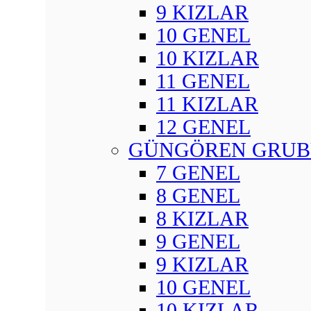
9 KIZLAR
10 GENEL
10 KIZLAR
11 GENEL
11 KIZLAR
12 GENEL
GÜNGÖREN GRU
7 GENEL
8 GENEL
8 KIZLAR
9 GENEL
9 KIZLAR
10 GENEL
10 KIZLAR