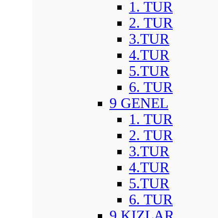
1. TUR
2. TUR
3.TUR
4.TUR
5.TUR
6. TUR
9 GENEL
1. TUR
2. TUR
3.TUR
4.TUR
5.TUR
6. TUR
9 KIZLAR