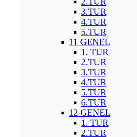
2.TUR
3.TUR
4.TUR
5.TUR
11 GENEL
1. TUR
2.TUR
3.TUR
4.TUR
5.TUR
6.TUR
12 GENEL
1. TUR
2.TUR