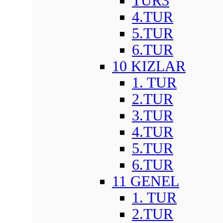
TUR3
4.TUR
5.TUR
6.TUR
10 KIZLAR
1. TUR
2.TUR
3.TUR
4.TUR
5.TUR
6.TUR
11 GENEL
1. TUR
2.TUR