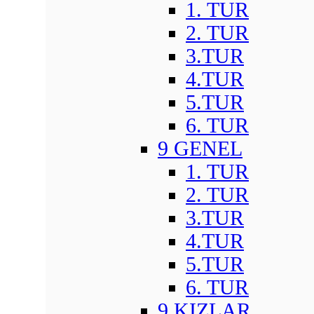
1. TUR
2. TUR
3.TUR
4.TUR
5.TUR
6. TUR
9 GENEL
1. TUR
2. TUR
3.TUR
4.TUR
5.TUR
6. TUR
9 KIZLAR