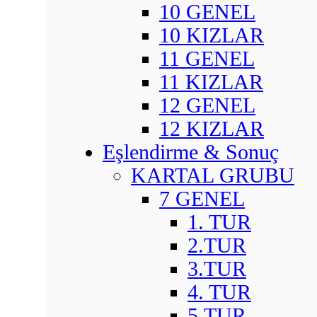
10 GENEL
10 KIZLAR
11 GENEL
11 KIZLAR
12 GENEL
12 KIZLAR
Eşlendirme & Sonuç
KARTAL GRUBU
7 GENEL
1. TUR
2.TUR
3.TUR
4. TUR
5.TUR