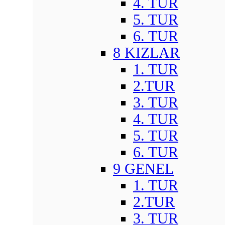
4. TUR
5. TUR
6. TUR
8 KIZLAR
1. TUR
2.TUR
3. TUR
4. TUR
5. TUR
6. TUR
9 GENEL
1. TUR
2.TUR
3. TUR