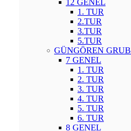
12 GENEL
1. TUR
2.TUR
3.TUR
5.TUR
GÜNGÖREN GRU
7 GENEL
1. TUR
2. TUR
3. TUR
4. TUR
5. TUR
6. TUR
8 GENEL