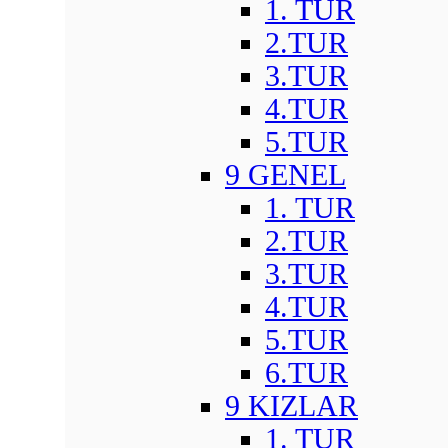
1. TUR
2.TUR
3.TUR
4.TUR
5.TUR
9 GENEL
1. TUR
2.TUR
3.TUR
4.TUR
5.TUR
6.TUR
9 KIZLAR
1. TUR