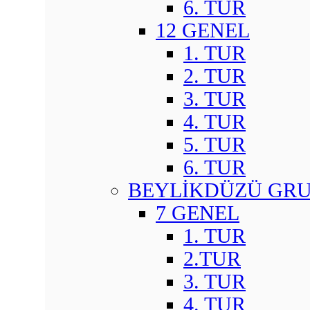
6. TUR
12 GENEL
1. TUR
2. TUR
3. TUR
4. TUR
5. TUR
6. TUR
BEYLİKDÜZÜ GR
7 GENEL
1. TUR
2.TUR
3. TUR
4. TUR