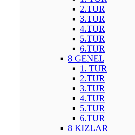
2.TUR
3.TUR
4.TUR
5.TUR
6.TUR
8 GENEL
1. TUR
2.TUR
3.TUR
4.TUR
5.TUR
6.TUR
8 KIZLAR