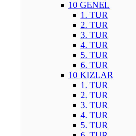
10 GENEL
1. TUR
2. TUR
3. TUR
4. TUR
5. TUR
6. TUR
10 KIZLAR
1. TUR
2. TUR
3. TUR
4. TUR
5. TUR
6. TUR