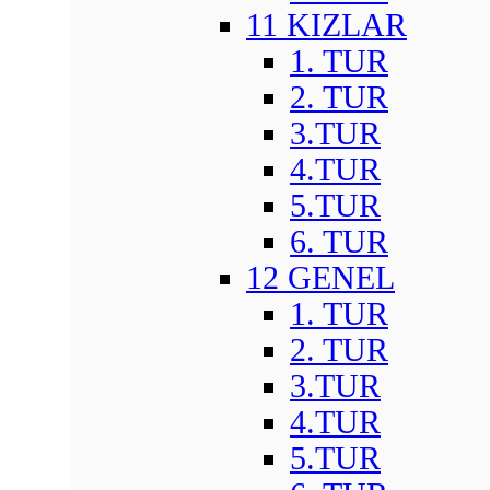
11 KIZLAR
1. TUR
2. TUR
3.TUR
4.TUR
5.TUR
6. TUR
12 GENEL
1. TUR
2. TUR
3.TUR
4.TUR
5.TUR