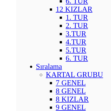
6. TUR
12 KIZLAR
1. TUR
2. TUR
3.TUR
4.TUR
5.TUR
6. TUR
Sıralama
KARTAL GRUBU
7 GENEL
8 GENEL
8 KIZLAR
9 GENEL