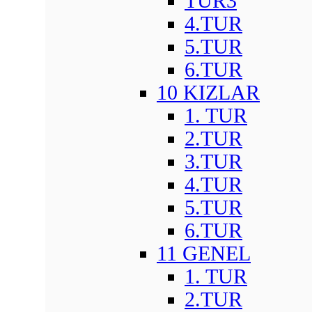
TUR3
4.TUR
5.TUR
6.TUR
10 KIZLAR
1. TUR
2.TUR
3.TUR
4.TUR
5.TUR
6.TUR
11 GENEL
1. TUR
2.TUR