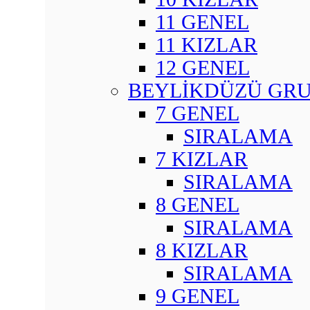
11 GENEL
11 KIZLAR
12 GENEL
BEYLİKDÜZÜ GR
7 GENEL
SIRALAMA
7 KIZLAR
SIRALAMA
8 GENEL
SIRALAMA
8 KIZLAR
SIRALAMA
9 GENEL