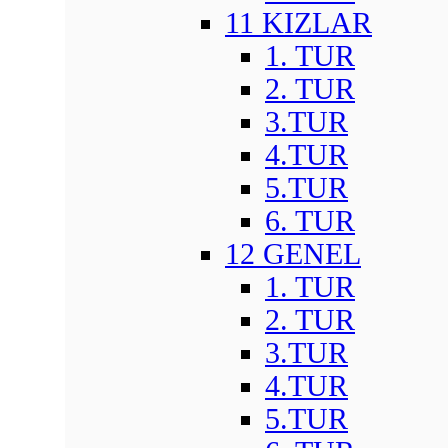
11 KIZLAR
1. TUR
2. TUR
3.TUR
4.TUR
5.TUR
6. TUR
12 GENEL
1. TUR
2. TUR
3.TUR
4.TUR
5.TUR