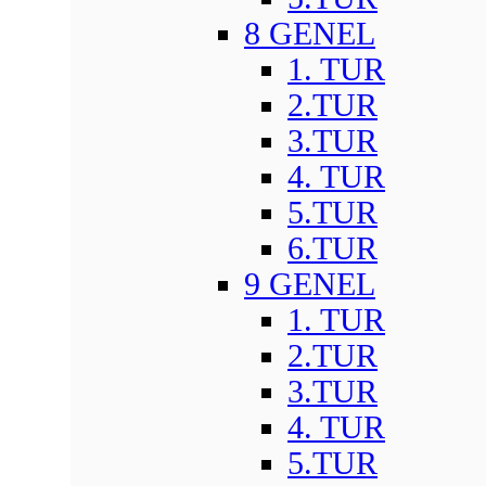
8 GENEL
1. TUR
2.TUR
3.TUR
4. TUR
5.TUR
6.TUR
9 GENEL
1. TUR
2.TUR
3.TUR
4. TUR
5.TUR