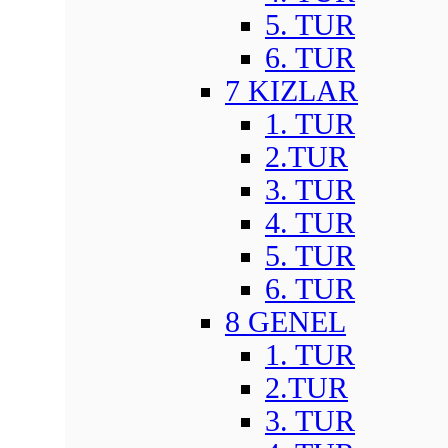
5. TUR
6. TUR
7 KIZLAR
1. TUR
2.TUR
3. TUR
4. TUR
5. TUR
6. TUR
8 GENEL
1. TUR
2.TUR
3. TUR