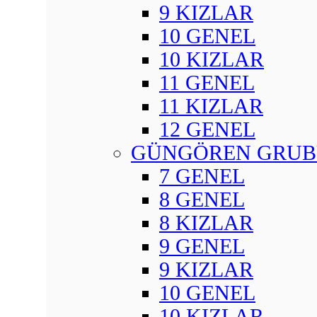
9 KIZLAR
10 GENEL
10 KIZLAR
11 GENEL
11 KIZLAR
12 GENEL
GÜNGÖREN GRU
7 GENEL
8 GENEL
8 KIZLAR
9 GENEL
9 KIZLAR
10 GENEL
10 KIZLAR