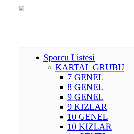
Sporcu Listesi
KARTAL GRUBU
7 GENEL
8 GENEL
9 GENEL
9 KIZLAR
10 GENEL
10 KIZLAR