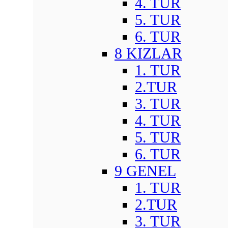
4. TUR
5. TUR
6. TUR
8 KIZLAR
1. TUR
2.TUR
3. TUR
4. TUR
5. TUR
6. TUR
9 GENEL
1. TUR
2.TUR
3. TUR