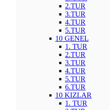
2.TUR
3.TUR
4.TUR
5.TUR
10 GENEL
1. TUR
2.TUR
3.TUR
4.TUR
5.TUR
6.TUR
10 KIZLAR
1. TUR