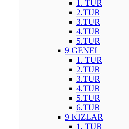
1. TUR
2.TUR
3.TUR
4.TUR
5.TUR
9 GENEL
1. TUR
2.TUR
3.TUR
4.TUR
5.TUR
6.TUR
9 KIZLAR
1. TUR