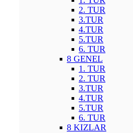
1. TUR
2. TUR
3.TUR
4.TUR
5.TUR
6. TUR
8 GENEL
1. TUR
2. TUR
3.TUR
4.TUR
5.TUR
6. TUR
8 KIZLAR