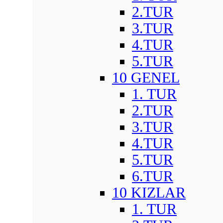
2.TUR
3.TUR
4.TUR
5.TUR
10 GENEL
1. TUR
2.TUR
3.TUR
4.TUR
5.TUR
6.TUR
10 KIZLAR
1. TUR