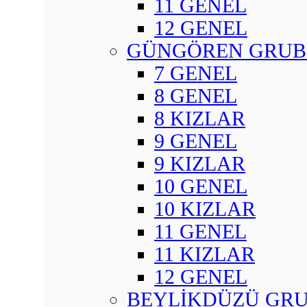
11 GENEL
12 GENEL
GÜNGÖREN GRU
7 GENEL
8 GENEL
8 KIZLAR
9 GENEL
9 KIZLAR
10 GENEL
10 KIZLAR
11 GENEL
11 KIZLAR
12 GENEL
BEYLİKDÜZÜ GR