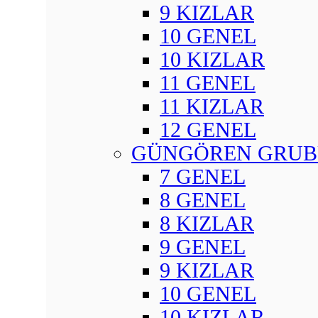
9 KIZLAR
10 GENEL
10 KIZLAR
11 GENEL
11 KIZLAR
12 GENEL
GÜNGÖREN GRU
7 GENEL
8 GENEL
8 KIZLAR
9 GENEL
9 KIZLAR
10 GENEL
10 KIZLAR