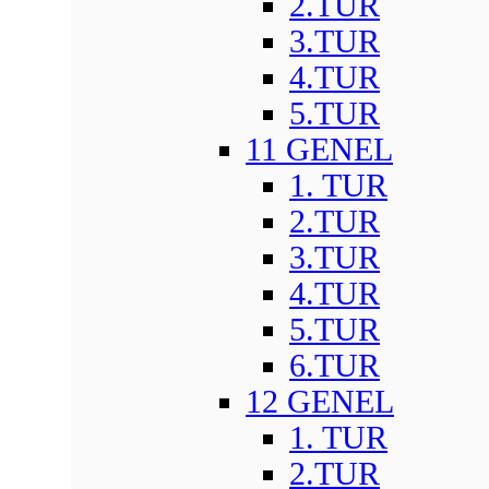
2.TUR
3.TUR
4.TUR
5.TUR
11 GENEL
1. TUR
2.TUR
3.TUR
4.TUR
5.TUR
6.TUR
12 GENEL
1. TUR
2.TUR