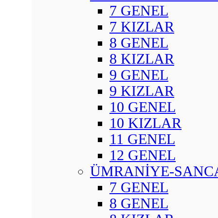
7 GENEL
7 KIZLAR
8 GENEL
8 KIZLAR
9 GENEL
9 KIZLAR
10 GENEL
10 KIZLAR
11 GENEL
12 GENEL
ÜMRANİYE-SANC
7 GENEL
8 GENEL