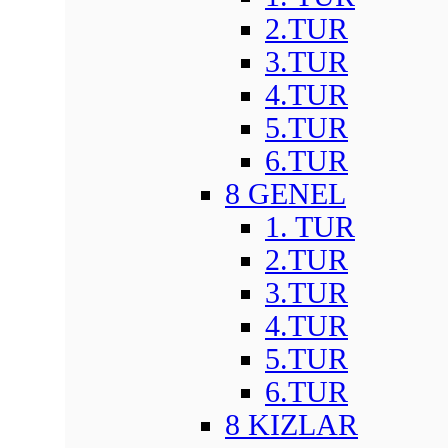
2.TUR
3.TUR
4.TUR
5.TUR
6.TUR
8 GENEL
1. TUR
2.TUR
3.TUR
4.TUR
5.TUR
6.TUR
8 KIZLAR