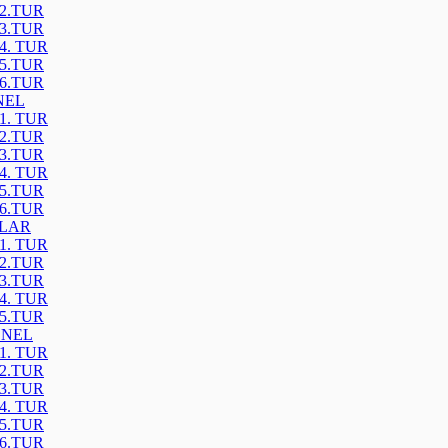
2.TUR
3.TUR
4. TUR
5.TUR
6.TUR
NEL
1. TUR
2.TUR
3.TUR
4. TUR
5.TUR
6.TUR
ZLAR
1. TUR
2.TUR
3.TUR
4. TUR
5.TUR
ENEL
1. TUR
2.TUR
3.TUR
4. TUR
5.TUR
6.TUR