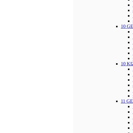
10 G
10 K
11 G