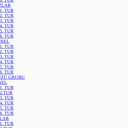
6. TUR
IZLAR
1. TUR
2. TUR
3. TUR
4. TUR
5. TUR
6. TUR
ENEL
1. TUR
2. TUR
3. TUR
4. TUR
5. TUR
6. TUR
ÜZÜ GRUBU
NEL
1. TUR
2.TUR
3. TUR
4. TUR
5. TUR
6. TUR
ZLAR
1. TUR