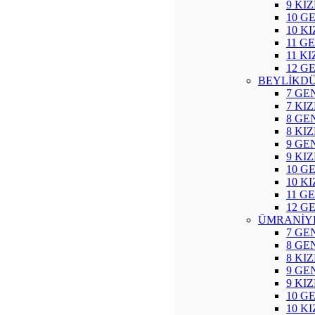
9 KI
10 G
10 K
11 G
11 K
12 G
BEYLİKD
7 GE
7 KI
8 GE
8 KI
9 GE
9 KI
10 G
10 K
11 G
12 G
ÜMRANİY
7 GE
8 GE
8 KI
9 GE
9 KI
10 G
10 K