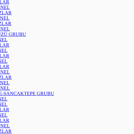
ZLAR
ENEL
IZLAR
ENEL
IZLAR
ENEL
ÜZÜ GRUBU
NEL
ZLAR
NEL
ZLAR
NEL
ZLAR
ENEL
IZLAR
ENEL
ENEL
E-SANCAKTEPE GRUBU
NEL
NEL
ZLAR
NEL
ZLAR
ENEL
IZLAR