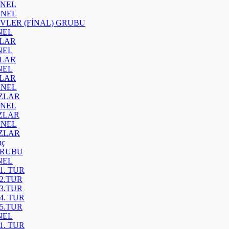
ENEL
ENEL
VLER (FİNAL) GRUBU
NEL
ZLAR
NEL
ZLAR
NEL
ZLAR
ENEL
IZLAR
ENEL
IZLAR
ENEL
IZLAR
uç
GRUBU
NEL
1. TUR
2.TUR
3.TUR
4. TUR
5.TUR
NEL
1. TUR