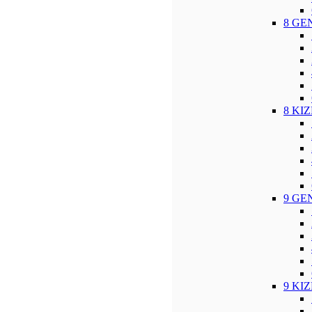
8 GE
8 KI
9 GE
9 KI