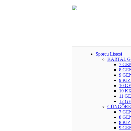
Sporcu Listesi
KARTAL 
7 GE
8 GE
9 GE
9 KI
10 G
10 K
11 G
12 G
GÜNGÖRE
7 GE
8 GE
8 KI
9 GE