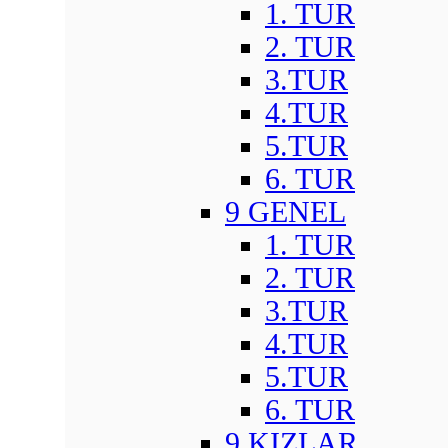
1. TUR
2. TUR
3.TUR
4.TUR
5.TUR
6. TUR
9 GENEL
1. TUR
2. TUR
3.TUR
4.TUR
5.TUR
6. TUR
9 KIZLAR