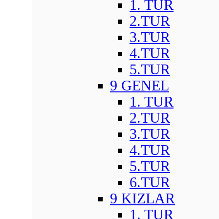
1. TUR
2.TUR
3.TUR
4.TUR
5.TUR
9 GENEL
1. TUR
2.TUR
3.TUR
4.TUR
5.TUR
6.TUR
9 KIZLAR
1. TUR