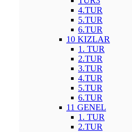
TUR3
4.TUR
5.TUR
6.TUR
10 KIZLAR
1. TUR
2.TUR
3.TUR
4.TUR
5.TUR
6.TUR
11 GENEL
1. TUR
2.TUR