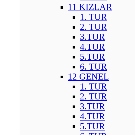
11 KIZLAR
1. TUR
2. TUR
3.TUR
4.TUR
5.TUR
6. TUR
12 GENEL
1. TUR
2. TUR
3.TUR
4.TUR
5.TUR