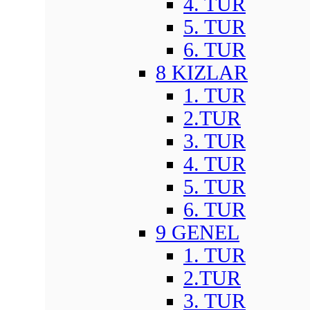
4. TUR
5. TUR
6. TUR
8 KIZLAR
1. TUR
2.TUR
3. TUR
4. TUR
5. TUR
6. TUR
9 GENEL
1. TUR
2.TUR
3. TUR