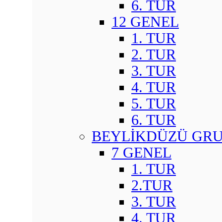
6. TUR
12 GENEL
1. TUR
2. TUR
3. TUR
4. TUR
5. TUR
6. TUR
BEYLİKDÜZÜ GR
7 GENEL
1. TUR
2.TUR
3. TUR
4. TUR