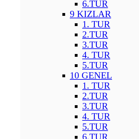
6.TUR
9 KIZLAR
1. TUR
2.TUR
3.TUR
4. TUR
5.TUR
10 GENEL
1. TUR
2.TUR
3.TUR
4. TUR
5.TUR
6.TUR