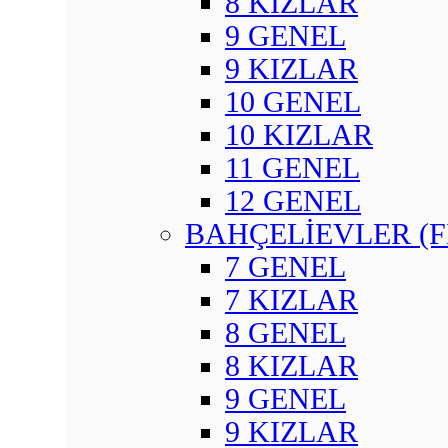
8 KIZLAR
9 GENEL
9 KIZLAR
10 GENEL
10 KIZLAR
11 GENEL
12 GENEL
BAHÇELİEVLER (
7 GENEL
7 KIZLAR
8 GENEL
8 KIZLAR
9 GENEL
9 KIZLAR