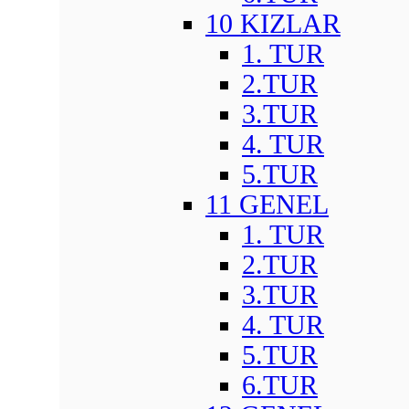
10 KIZLAR
1. TUR
2.TUR
3.TUR
4. TUR
5.TUR
11 GENEL
1. TUR
2.TUR
3.TUR
4. TUR
5.TUR
6.TUR