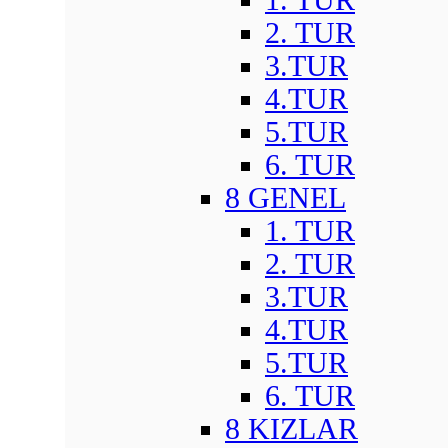
1. TUR
2. TUR
3.TUR
4.TUR
5.TUR
6. TUR
8 GENEL
1. TUR
2. TUR
3.TUR
4.TUR
5.TUR
6. TUR
8 KIZLAR