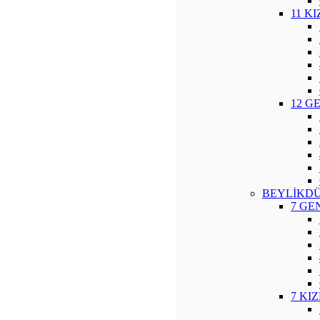
11 K
12 G
BEYLİKD
7 GE
7 KI