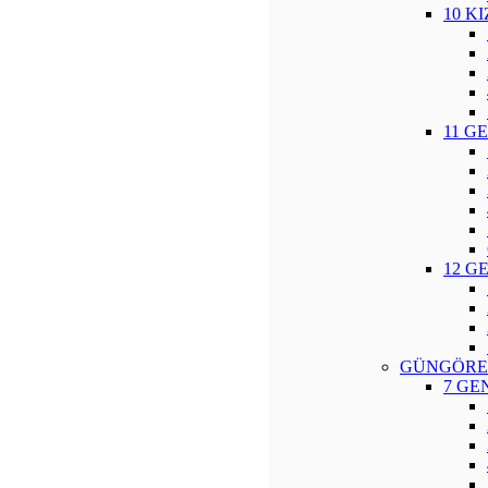
10 K
11 G
12 G
GÜNGÖRE
7 GE