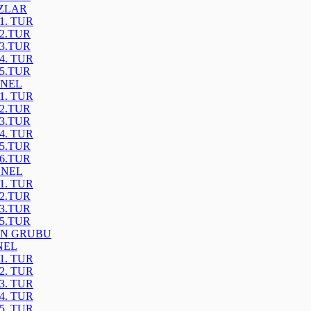
IZLAR
1. TUR
2.TUR
3.TUR
4. TUR
5.TUR
ENEL
1. TUR
2.TUR
3.TUR
4. TUR
5.TUR
6.TUR
ENEL
1. TUR
2.TUR
3.TUR
5.TUR
N GRUBU
NEL
1. TUR
2. TUR
3. TUR
4. TUR
5. TUR