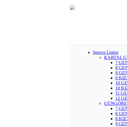
Sporcu Listesi
KARTAL 
7 GE
8 GE
9 GE
9 KI
10 G
10 K
11 G
12 G
GÜNGÖRE
7 GE
8 GE
8 KI
9 GE