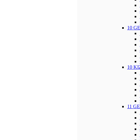
10 G
10 K
11 G