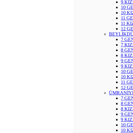
9 KI
10 G
10 K
11 G
11 K
12 G
BEYLİKD
7 GE
7 KI
8 GE
8 KI
9 GE
9 KI
10 G
10 K
11 G
12 G
ÜMRANİY
7 GE
8 GE
8 KI
9 GE
9 KI
10 G
10 K