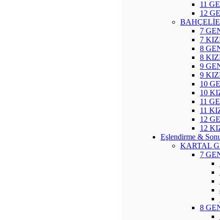
11 G
12 G
BAHÇELİE
7 GE
7 KI
8 GE
8 KI
9 GE
9 KI
10 G
10 K
11 G
11 K
12 G
12 K
Eşlendirme & Son
KARTAL 
7 GE
8 GE