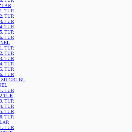
6. TUR
IZLAR
1. TUR
2. TUR
3. TUR
4. TUR
5. TUR
6. TUR
ENEL
1. TUR
2. TUR
3. TUR
4. TUR
5. TUR
6. TUR
ÜZÜ GRUBU
NEL
1. TUR
2.TUR
3. TUR
4. TUR
5. TUR
6. TUR
ZLAR
1. TUR