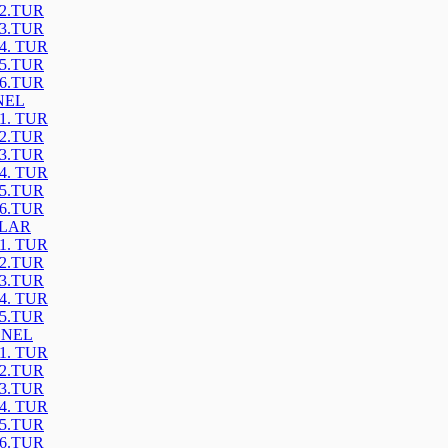
2.TUR
3.TUR
4. TUR
5.TUR
6.TUR
NEL
1. TUR
2.TUR
3.TUR
4. TUR
5.TUR
6.TUR
ZLAR
1. TUR
2.TUR
3.TUR
4. TUR
5.TUR
ENEL
1. TUR
2.TUR
3.TUR
4. TUR
5.TUR
6.TUR