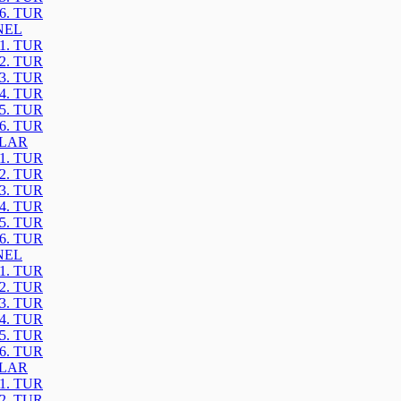
6. TUR
NEL
1. TUR
2. TUR
3. TUR
4. TUR
5. TUR
6. TUR
ZLAR
1. TUR
2. TUR
3. TUR
4. TUR
5. TUR
6. TUR
NEL
1. TUR
2. TUR
3. TUR
4. TUR
5. TUR
6. TUR
ZLAR
1. TUR
2. TUR