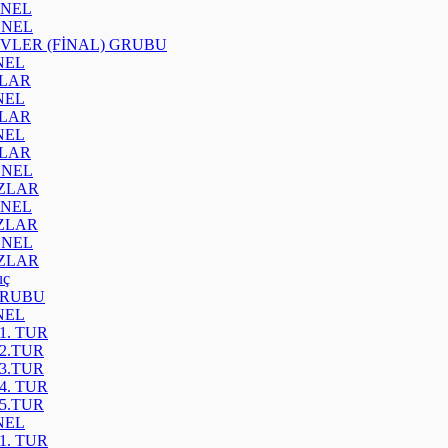
ENEL
ENEL
VLER (FİNAL) GRUBU
NEL
ZLAR
NEL
ZLAR
NEL
ZLAR
ENEL
IZLAR
ENEL
IZLAR
ENEL
IZLAR
uç
GRUBU
NEL
1. TUR
2.TUR
3.TUR
4. TUR
5.TUR
NEL
1. TUR