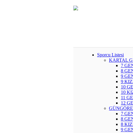
Sporcu Listesi
KARTAL 
7 GE
8 GE
9 GE
9 KI
10 G
10 K
11 G
12 G
GÜNGÖRE
7 GE
8 GE
8 KI
9 GE