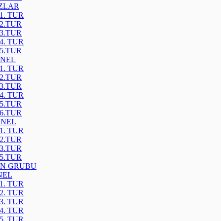
IZLAR
1. TUR
2.TUR
3.TUR
4. TUR
5.TUR
ENEL
1. TUR
2.TUR
3.TUR
4. TUR
5.TUR
6.TUR
ENEL
1. TUR
2.TUR
3.TUR
5.TUR
N GRUBU
NEL
1. TUR
2. TUR
3. TUR
4. TUR
5. TUR