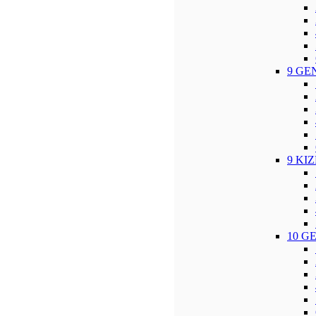
9 GE
9 KI
10 G