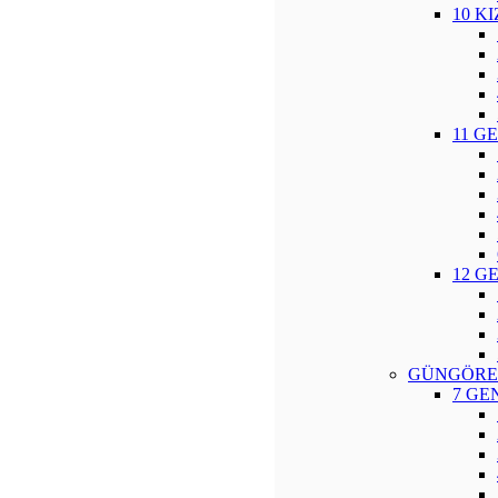
10 K
11 G
12 G
GÜNGÖRE
7 GE