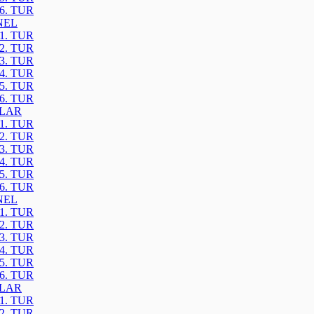
6. TUR
NEL
1. TUR
2. TUR
3. TUR
4. TUR
5. TUR
6. TUR
ZLAR
1. TUR
2. TUR
3. TUR
4. TUR
5. TUR
6. TUR
NEL
1. TUR
2. TUR
3. TUR
4. TUR
5. TUR
6. TUR
ZLAR
1. TUR
2. TUR