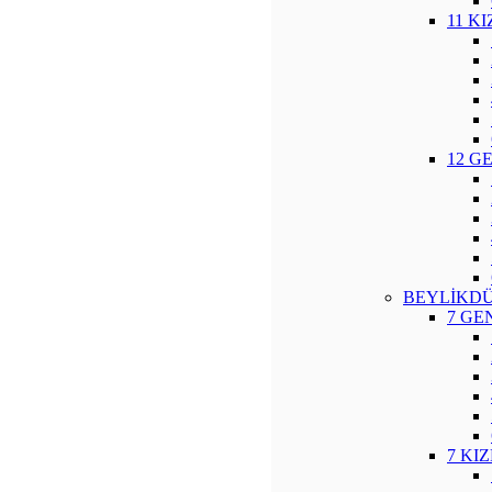
11 K
12 G
BEYLİKD
7 GE
7 KI