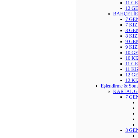
11 G
12 G
BAHÇELİE
7 GE
7 KI
8 GE
8 KI
9 GE
9 KI
10 G
10 K
11 G
11 K
12 G
12 K
Eşlendirme & Son
KARTAL 
7 GE
8 GE