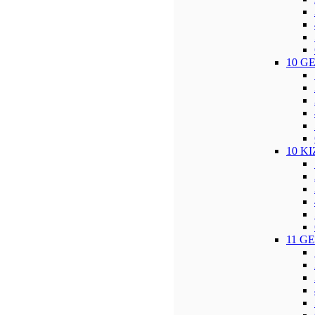
10 G
10 K
11 G