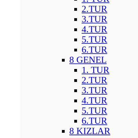
2.TUR
3.TUR
4.TUR
5.TUR
6.TUR
8 GENEL
1. TUR
2.TUR
3.TUR
4.TUR
5.TUR
6.TUR
8 KIZLAR