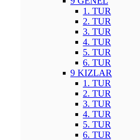
9 GENEL
1. TUR
2. TUR
3. TUR
4. TUR
5. TUR
6. TUR
9 KIZLAR
1. TUR
2. TUR
3. TUR
4. TUR
5. TUR
6. TUR