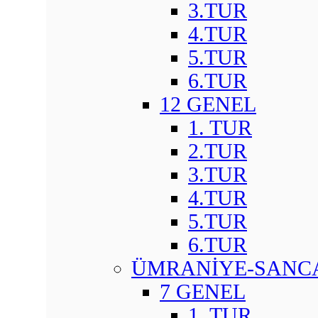
3.TUR
4.TUR
5.TUR
6.TUR
12 GENEL
1. TUR
2.TUR
3.TUR
4.TUR
5.TUR
6.TUR
ÜMRANİYE-SANC
7 GENEL
1. TUR