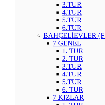
3.TUR
4.TUR
5.TUR
6.TUR
BAHÇELİEVLER (
7 GENEL
1. TUR
2. TUR
3.TUR
4.TUR
5.TUR
6. TUR
7 KIZLAR