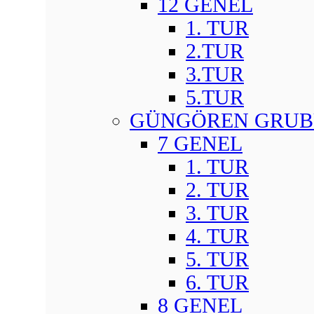
12 GENEL
1. TUR
2.TUR
3.TUR
5.TUR
GÜNGÖREN GRU
7 GENEL
1. TUR
2. TUR
3. TUR
4. TUR
5. TUR
6. TUR
8 GENEL