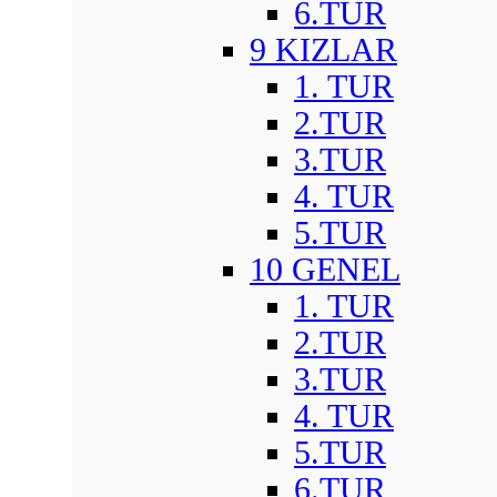
6.TUR
9 KIZLAR
1. TUR
2.TUR
3.TUR
4. TUR
5.TUR
10 GENEL
1. TUR
2.TUR
3.TUR
4. TUR
5.TUR
6.TUR