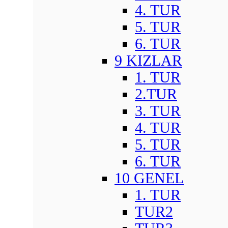
4. TUR
5. TUR
6. TUR
9 KIZLAR
1. TUR
2.TUR
3. TUR
4. TUR
5. TUR
6. TUR
10 GENEL
1. TUR
TUR2