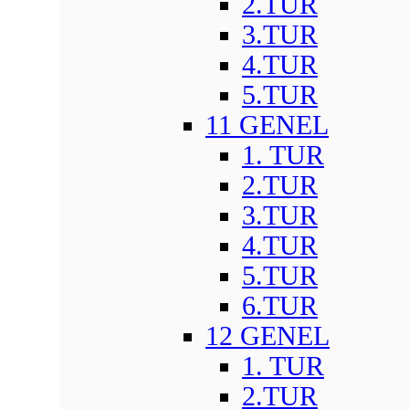
2.TUR
3.TUR
4.TUR
5.TUR
11 GENEL
1. TUR
2.TUR
3.TUR
4.TUR
5.TUR
6.TUR
12 GENEL
1. TUR
2.TUR