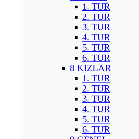
1. TUR
2. TUR
3. TUR
4. TUR
5. TUR
6. TUR
8 KIZLAR
1. TUR
2. TUR
3. TUR
4. TUR
5. TUR
6. TUR