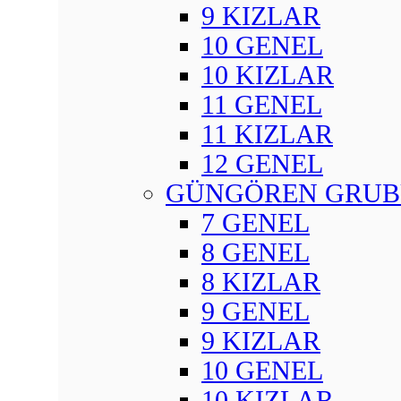
9 KIZLAR
10 GENEL
10 KIZLAR
11 GENEL
11 KIZLAR
12 GENEL
GÜNGÖREN GRU
7 GENEL
8 GENEL
8 KIZLAR
9 GENEL
9 KIZLAR
10 GENEL
10 KIZLAR