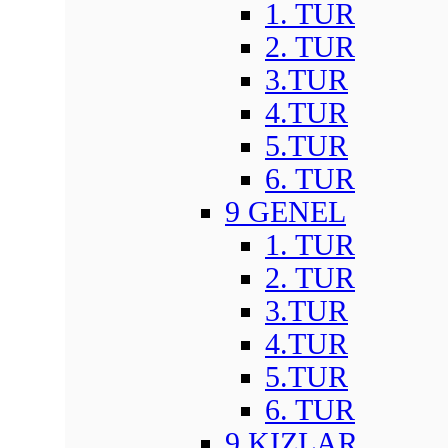
1. TUR
2. TUR
3.TUR
4.TUR
5.TUR
6. TUR
9 GENEL
1. TUR
2. TUR
3.TUR
4.TUR
5.TUR
6. TUR
9 KIZLAR