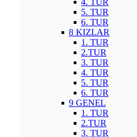
4. TUR
5. TUR
6. TUR
8 KIZLAR
1. TUR
2.TUR
3. TUR
4. TUR
5. TUR
6. TUR
9 GENEL
1. TUR
2.TUR
3. TUR