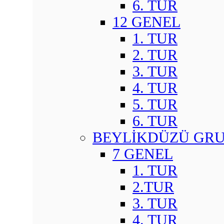
6. TUR
12 GENEL
1. TUR
2. TUR
3. TUR
4. TUR
5. TUR
6. TUR
BEYLİKDÜZÜ GR
7 GENEL
1. TUR
2.TUR
3. TUR
4. TUR