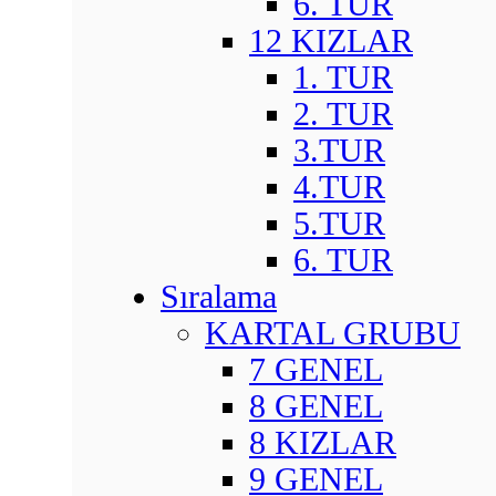
6. TUR
12 KIZLAR
1. TUR
2. TUR
3.TUR
4.TUR
5.TUR
6. TUR
Sıralama
KARTAL GRUBU
7 GENEL
8 GENEL
8 KIZLAR
9 GENEL