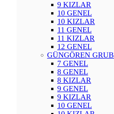
9 KIZLAR
10 GENEL
10 KIZLAR
11 GENEL
11 KIZLAR
12 GENEL
GÜNGÖREN GRU
7 GENEL
8 GENEL
8 KIZLAR
9 GENEL
9 KIZLAR
10 GENEL
10 KIZLAR