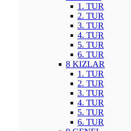
1. TUR
2. TUR
3. TUR
4. TUR
5. TUR
6. TUR
8 KIZLAR
1. TUR
2. TUR
3. TUR
4. TUR
5. TUR
6. TUR