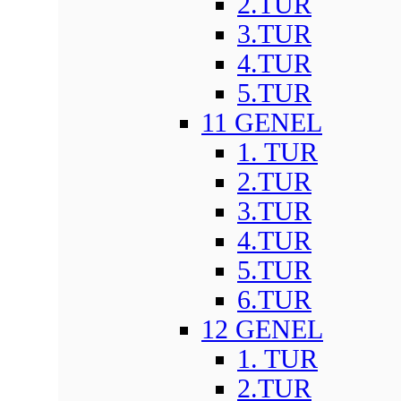
2.TUR
3.TUR
4.TUR
5.TUR
11 GENEL
1. TUR
2.TUR
3.TUR
4.TUR
5.TUR
6.TUR
12 GENEL
1. TUR
2.TUR