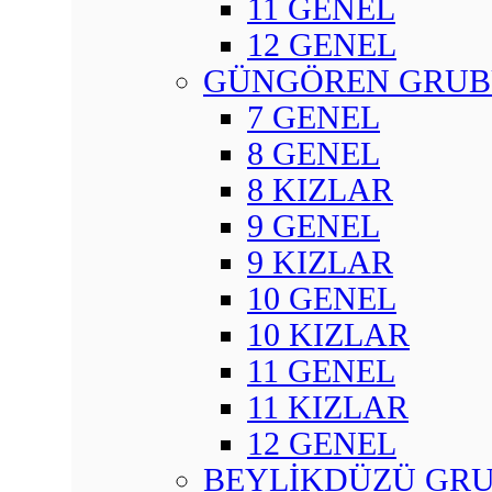
11 GENEL
12 GENEL
GÜNGÖREN GRU
7 GENEL
8 GENEL
8 KIZLAR
9 GENEL
9 KIZLAR
10 GENEL
10 KIZLAR
11 GENEL
11 KIZLAR
12 GENEL
BEYLİKDÜZÜ GR