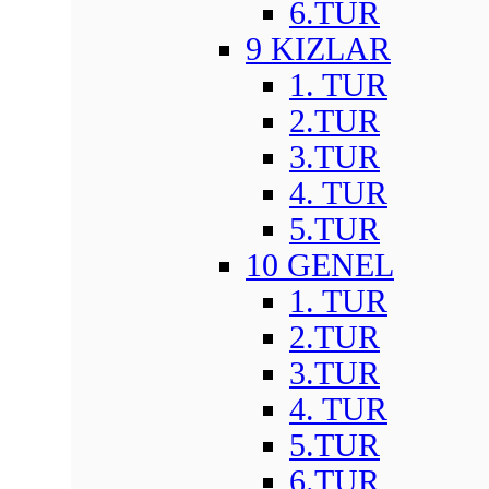
6.TUR
9 KIZLAR
1. TUR
2.TUR
3.TUR
4. TUR
5.TUR
10 GENEL
1. TUR
2.TUR
3.TUR
4. TUR
5.TUR
6.TUR