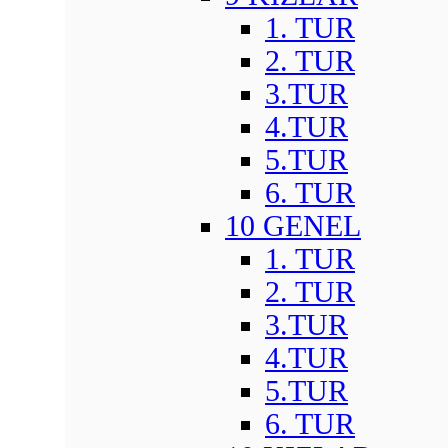
1. TUR
2. TUR
3.TUR
4.TUR
5.TUR
6. TUR
10 GENEL
1. TUR
2. TUR
3.TUR
4.TUR
5.TUR
6. TUR