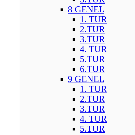
8 GENEL
1. TUR
2.TUR
3.TUR
4. TUR
5.TUR
6.TUR
9 GENEL
1. TUR
2.TUR
3.TUR
4. TUR
5.TUR