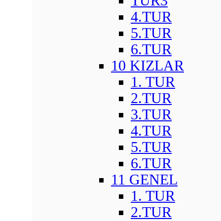
TUR3
4.TUR
5.TUR
6.TUR
10 KIZLAR
1. TUR
2.TUR
3.TUR
4.TUR
5.TUR
6.TUR
11 GENEL
1. TUR
2.TUR