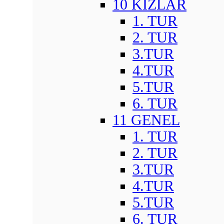
10 KIZLAR
1. TUR
2. TUR
3.TUR
4.TUR
5.TUR
6. TUR
11 GENEL
1. TUR
2. TUR
3.TUR
4.TUR
5.TUR
6. TUR