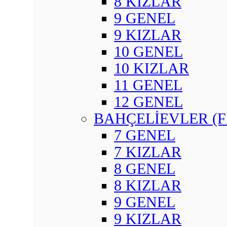
8 KIZLAR
9 GENEL
9 KIZLAR
10 GENEL
10 KIZLAR
11 GENEL
12 GENEL
BAHÇELİEVLER (
7 GENEL
7 KIZLAR
8 GENEL
8 KIZLAR
9 GENEL
9 KIZLAR