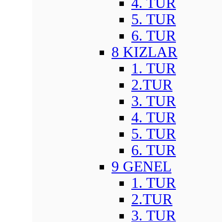
4. TUR
5. TUR
6. TUR
8 KIZLAR
1. TUR
2.TUR
3. TUR
4. TUR
5. TUR
6. TUR
9 GENEL
1. TUR
2.TUR
3. TUR