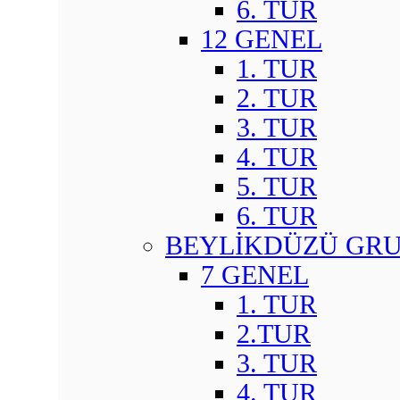
6. TUR
12 GENEL
1. TUR
2. TUR
3. TUR
4. TUR
5. TUR
6. TUR
BEYLİKDÜZÜ GR
7 GENEL
1. TUR
2.TUR
3. TUR
4. TUR