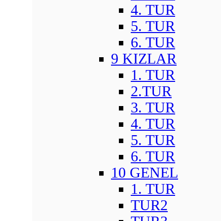
4. TUR
5. TUR
6. TUR
9 KIZLAR
1. TUR
2.TUR
3. TUR
4. TUR
5. TUR
6. TUR
10 GENEL
1. TUR
TUR2