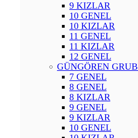
9 KIZLAR
10 GENEL
10 KIZLAR
11 GENEL
11 KIZLAR
12 GENEL
GÜNGÖREN GRU
7 GENEL
8 GENEL
8 KIZLAR
9 GENEL
9 KIZLAR
10 GENEL
10 KIZLAR