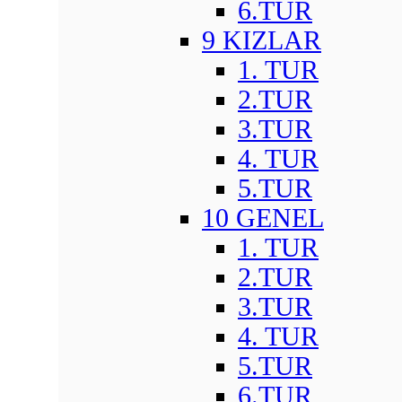
6.TUR
9 KIZLAR
1. TUR
2.TUR
3.TUR
4. TUR
5.TUR
10 GENEL
1. TUR
2.TUR
3.TUR
4. TUR
5.TUR
6.TUR