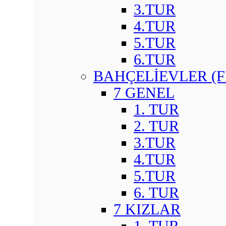
3.TUR
4.TUR
5.TUR
6.TUR
BAHÇELİEVLER (
7 GENEL
1. TUR
2. TUR
3.TUR
4.TUR
5.TUR
6. TUR
7 KIZLAR