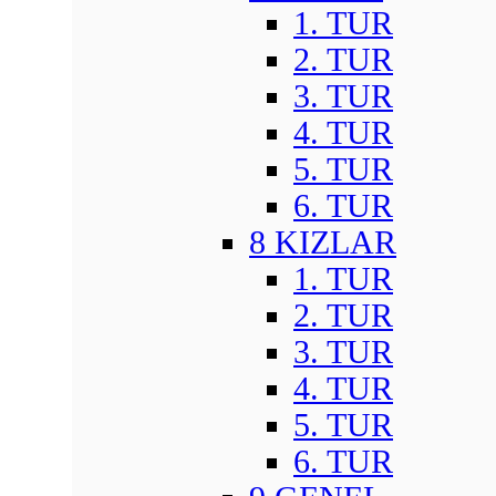
1. TUR
2. TUR
3. TUR
4. TUR
5. TUR
6. TUR
8 KIZLAR
1. TUR
2. TUR
3. TUR
4. TUR
5. TUR
6. TUR