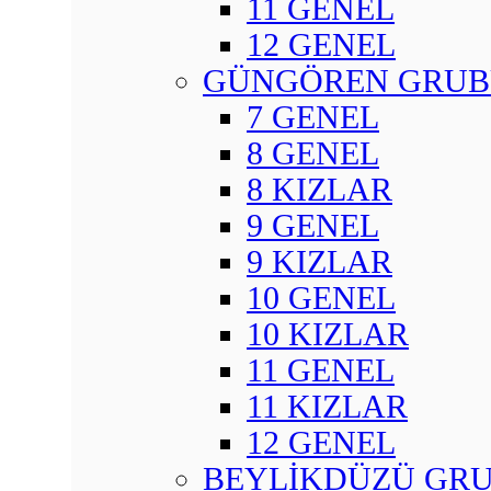
11 GENEL
12 GENEL
GÜNGÖREN GRU
7 GENEL
8 GENEL
8 KIZLAR
9 GENEL
9 KIZLAR
10 GENEL
10 KIZLAR
11 GENEL
11 KIZLAR
12 GENEL
BEYLİKDÜZÜ GR