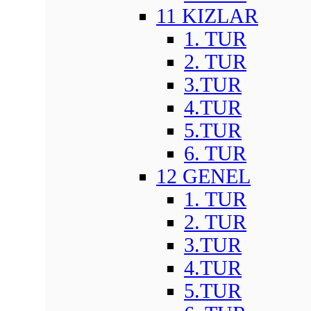
11 KIZLAR
1. TUR
2. TUR
3.TUR
4.TUR
5.TUR
6. TUR
12 GENEL
1. TUR
2. TUR
3.TUR
4.TUR
5.TUR