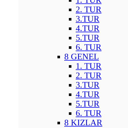
1. TUR
2. TUR
3.TUR
4.TUR
5.TUR
6. TUR
8 GENEL
1. TUR
2. TUR
3.TUR
4.TUR
5.TUR
6. TUR
8 KIZLAR