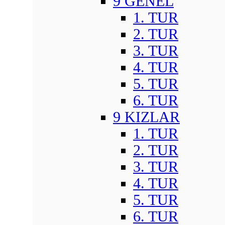
9 GENEL
1. TUR
2. TUR
3. TUR
4. TUR
5. TUR
6. TUR
9 KIZLAR
1. TUR
2. TUR
3. TUR
4. TUR
5. TUR
6. TUR