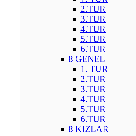
2.TUR
3.TUR
4.TUR
5.TUR
6.TUR
8 GENEL
1. TUR
2.TUR
3.TUR
4.TUR
5.TUR
6.TUR
8 KIZLAR