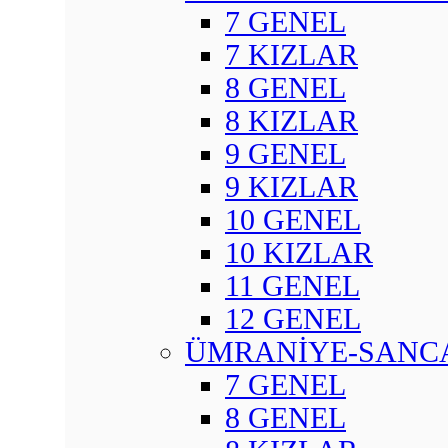
7 GENEL
7 KIZLAR
8 GENEL
8 KIZLAR
9 GENEL
9 KIZLAR
10 GENEL
10 KIZLAR
11 GENEL
12 GENEL
ÜMRANİYE-SANC
7 GENEL
8 GENEL