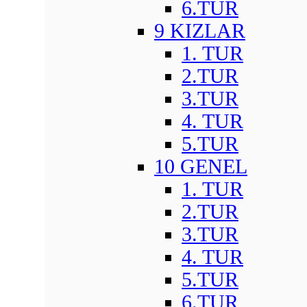
6.TUR
9 KIZLAR
1. TUR
2.TUR
3.TUR
4. TUR
5.TUR
10 GENEL
1. TUR
2.TUR
3.TUR
4. TUR
5.TUR
6.TUR