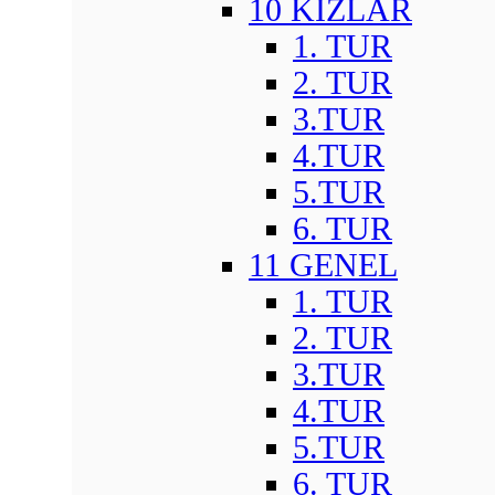
10 KIZLAR
1. TUR
2. TUR
3.TUR
4.TUR
5.TUR
6. TUR
11 GENEL
1. TUR
2. TUR
3.TUR
4.TUR
5.TUR
6. TUR