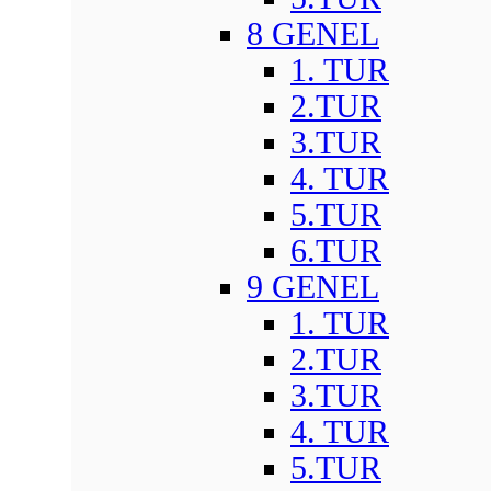
8 GENEL
1. TUR
2.TUR
3.TUR
4. TUR
5.TUR
6.TUR
9 GENEL
1. TUR
2.TUR
3.TUR
4. TUR
5.TUR