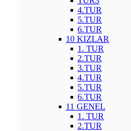
TUR3
4.TUR
5.TUR
6.TUR
10 KIZLAR
1. TUR
2.TUR
3.TUR
4.TUR
5.TUR
6.TUR
11 GENEL
1. TUR
2.TUR