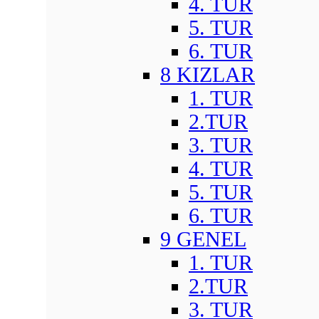
4. TUR
5. TUR
6. TUR
8 KIZLAR
1. TUR
2.TUR
3. TUR
4. TUR
5. TUR
6. TUR
9 GENEL
1. TUR
2.TUR
3. TUR