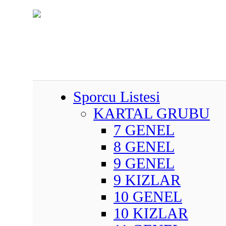
Sporcu Listesi
KARTAL GRUBU
7 GENEL
8 GENEL
9 GENEL
9 KIZLAR
10 GENEL
10 KIZLAR