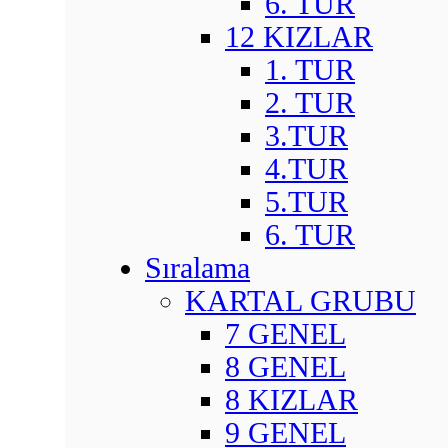
6. TUR
12 KIZLAR
1. TUR
2. TUR
3.TUR
4.TUR
5.TUR
6. TUR
Sıralama
KARTAL GRUBU
7 GENEL
8 GENEL
8 KIZLAR
9 GENEL