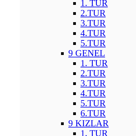
1. TUR
2.TUR
3.TUR
4.TUR
5.TUR
9 GENEL
1. TUR
2.TUR
3.TUR
4.TUR
5.TUR
6.TUR
9 KIZLAR
1. TUR