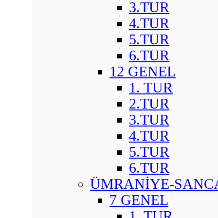
3.TUR
4.TUR
5.TUR
6.TUR
12 GENEL
1. TUR
2.TUR
3.TUR
4.TUR
5.TUR
6.TUR
ÜMRANİYE-SANC
7 GENEL
1. TUR