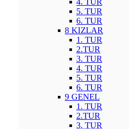
4. TUR
5. TUR
6. TUR
8 KIZLAR
1. TUR
2.TUR
3. TUR
4. TUR
5. TUR
6. TUR
9 GENEL
1. TUR
2.TUR
3. TUR