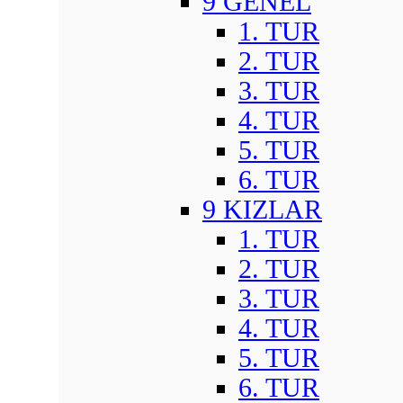
9 GENEL
1. TUR
2. TUR
3. TUR
4. TUR
5. TUR
6. TUR
9 KIZLAR
1. TUR
2. TUR
3. TUR
4. TUR
5. TUR
6. TUR