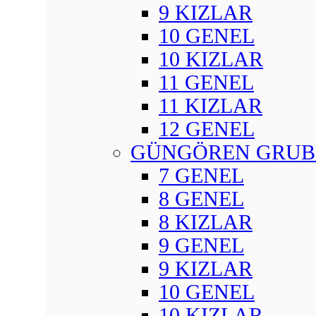
9 KIZLAR
10 GENEL
10 KIZLAR
11 GENEL
11 KIZLAR
12 GENEL
GÜNGÖREN GRU
7 GENEL
8 GENEL
8 KIZLAR
9 GENEL
9 KIZLAR
10 GENEL
10 KIZLAR