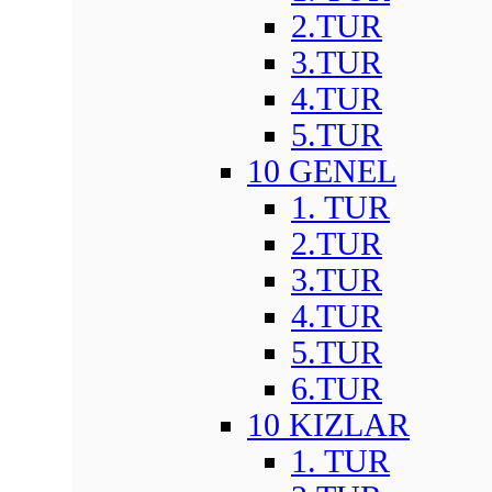
2.TUR
3.TUR
4.TUR
5.TUR
10 GENEL
1. TUR
2.TUR
3.TUR
4.TUR
5.TUR
6.TUR
10 KIZLAR
1. TUR