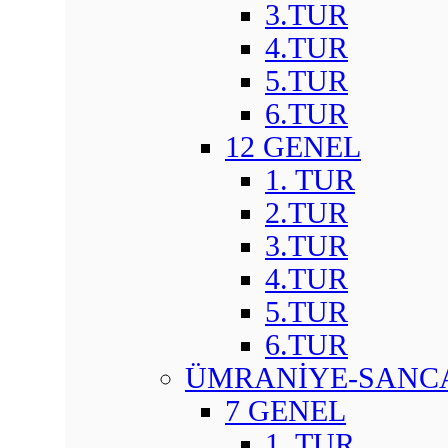
3.TUR
4.TUR
5.TUR
6.TUR
12 GENEL
1. TUR
2.TUR
3.TUR
4.TUR
5.TUR
6.TUR
ÜMRANİYE-SANC
7 GENEL
1. TUR