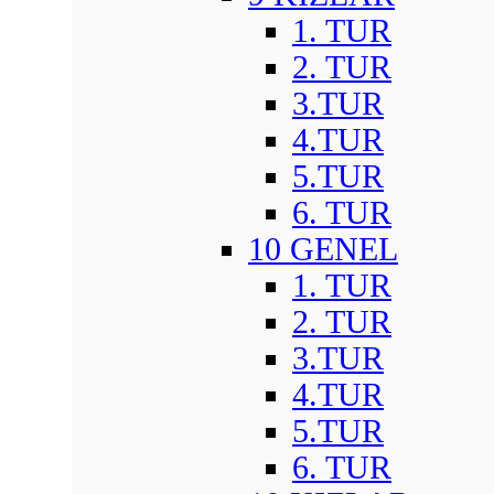
1. TUR
2. TUR
3.TUR
4.TUR
5.TUR
6. TUR
10 GENEL
1. TUR
2. TUR
3.TUR
4.TUR
5.TUR
6. TUR