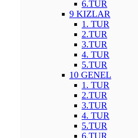
6.TUR
9 KIZLAR
1. TUR
2.TUR
3.TUR
4. TUR
5.TUR
10 GENEL
1. TUR
2.TUR
3.TUR
4. TUR
5.TUR
6.TUR