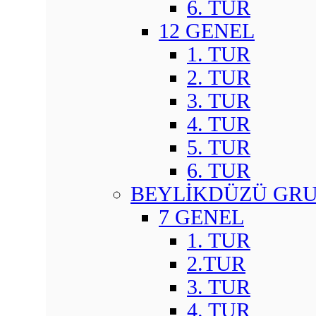
6. TUR
12 GENEL
1. TUR
2. TUR
3. TUR
4. TUR
5. TUR
6. TUR
BEYLİKDÜZÜ GR
7 GENEL
1. TUR
2.TUR
3. TUR
4. TUR