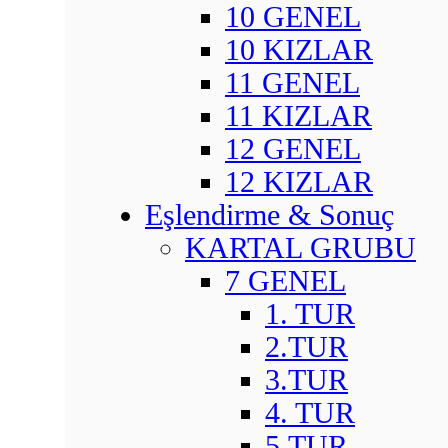
10 GENEL
10 KIZLAR
11 GENEL
11 KIZLAR
12 GENEL
12 KIZLAR
Eşlendirme & Sonuç
KARTAL GRUBU
7 GENEL
1. TUR
2.TUR
3.TUR
4. TUR
5.TUR