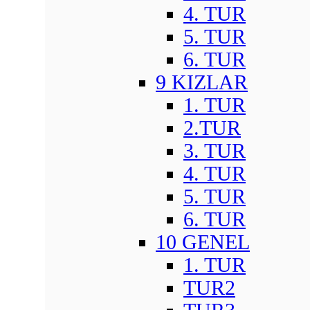
4. TUR
5. TUR
6. TUR
9 KIZLAR
1. TUR
2.TUR
3. TUR
4. TUR
5. TUR
6. TUR
10 GENEL
1. TUR
TUR2