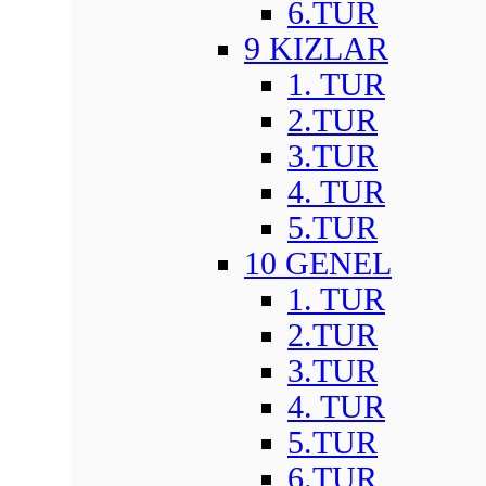
6.TUR
9 KIZLAR
1. TUR
2.TUR
3.TUR
4. TUR
5.TUR
10 GENEL
1. TUR
2.TUR
3.TUR
4. TUR
5.TUR
6.TUR