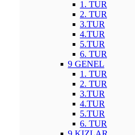
1. TUR
2. TUR
3.TUR
4.TUR
5.TUR
6. TUR
9 GENEL
1. TUR
2. TUR
3.TUR
4.TUR
5.TUR
6. TUR
9 KIZLAR