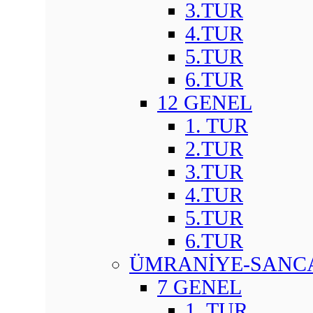
3.TUR
4.TUR
5.TUR
6.TUR
12 GENEL
1. TUR
2.TUR
3.TUR
4.TUR
5.TUR
6.TUR
ÜMRANİYE-SANC
7 GENEL
1. TUR