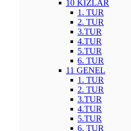
10 KIZLAR
1. TUR
2. TUR
3.TUR
4.TUR
5.TUR
6. TUR
11 GENEL
1. TUR
2. TUR
3.TUR
4.TUR
5.TUR
6. TUR