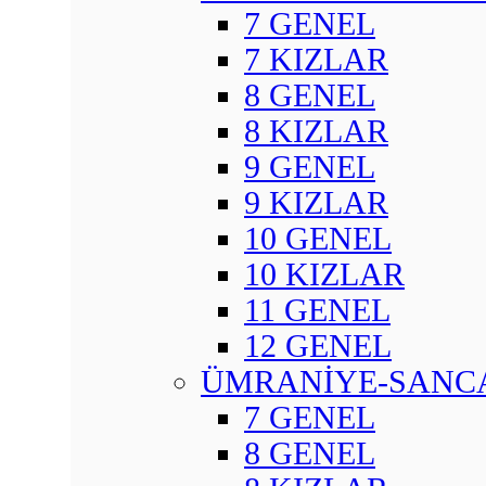
7 GENEL
7 KIZLAR
8 GENEL
8 KIZLAR
9 GENEL
9 KIZLAR
10 GENEL
10 KIZLAR
11 GENEL
12 GENEL
ÜMRANİYE-SANC
7 GENEL
8 GENEL