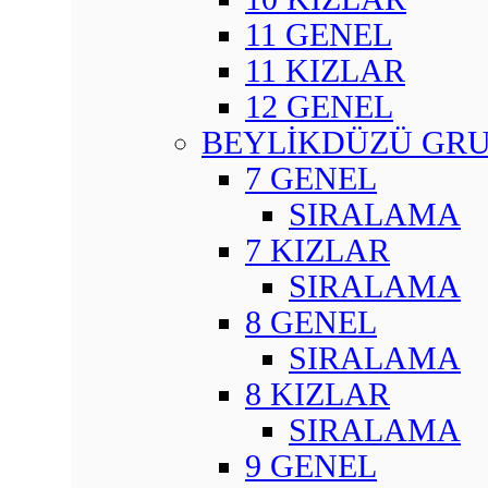
11 GENEL
11 KIZLAR
12 GENEL
BEYLİKDÜZÜ GR
7 GENEL
SIRALAMA
7 KIZLAR
SIRALAMA
8 GENEL
SIRALAMA
8 KIZLAR
SIRALAMA
9 GENEL