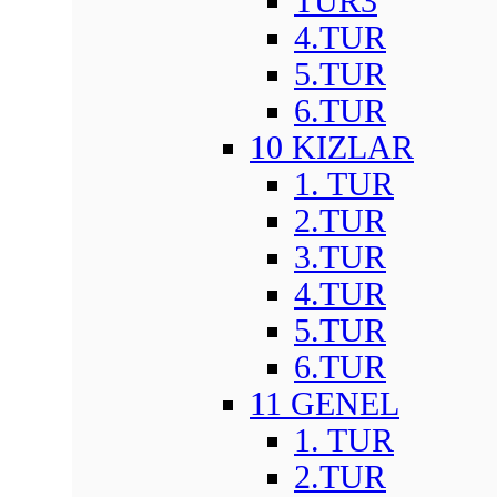
TUR3
4.TUR
5.TUR
6.TUR
10 KIZLAR
1. TUR
2.TUR
3.TUR
4.TUR
5.TUR
6.TUR
11 GENEL
1. TUR
2.TUR