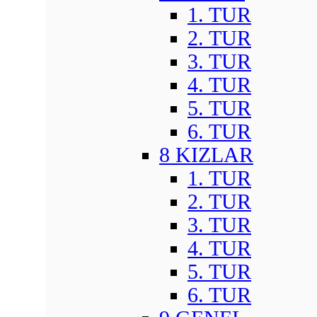
1. TUR
2. TUR
3. TUR
4. TUR
5. TUR
6. TUR
8 KIZLAR
1. TUR
2. TUR
3. TUR
4. TUR
5. TUR
6. TUR