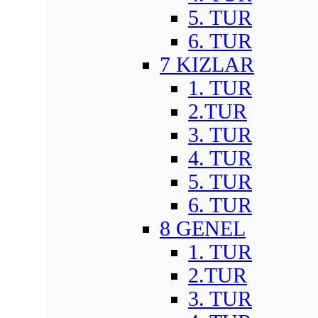
5. TUR
6. TUR
7 KIZLAR
1. TUR
2.TUR
3. TUR
4. TUR
5. TUR
6. TUR
8 GENEL
1. TUR
2.TUR
3. TUR