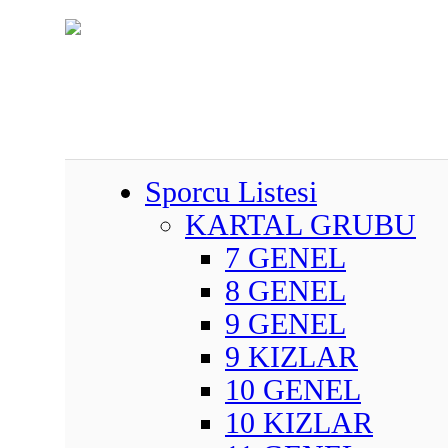
Sporcu Listesi
KARTAL GRUBU
7 GENEL
8 GENEL
9 GENEL
9 KIZLAR
10 GENEL
10 KIZLAR