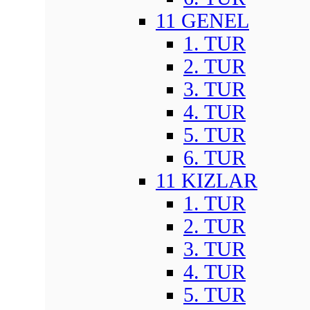
11 GENEL
1. TUR
2. TUR
3. TUR
4. TUR
5. TUR
6. TUR
11 KIZLAR
1. TUR
2. TUR
3. TUR
4. TUR
5. TUR