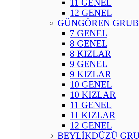
11 GENEL
12 GENEL
GÜNGÖREN GRU
7 GENEL
8 GENEL
8 KIZLAR
9 GENEL
9 KIZLAR
10 GENEL
10 KIZLAR
11 GENEL
11 KIZLAR
12 GENEL
BEYLİKDÜZÜ GR