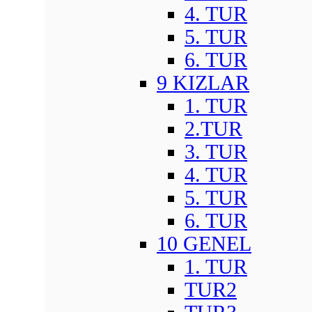
4. TUR
5. TUR
6. TUR
9 KIZLAR
1. TUR
2.TUR
3. TUR
4. TUR
5. TUR
6. TUR
10 GENEL
1. TUR
TUR2