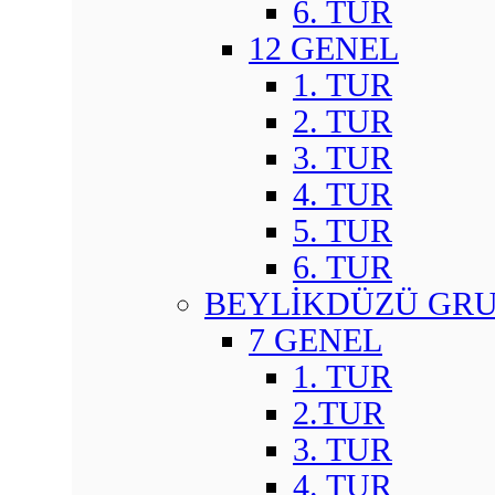
6. TUR
12 GENEL
1. TUR
2. TUR
3. TUR
4. TUR
5. TUR
6. TUR
BEYLİKDÜZÜ GR
7 GENEL
1. TUR
2.TUR
3. TUR
4. TUR