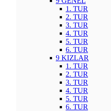
9 GENEL
1. TUR
2. TUR
3. TUR
4. TUR
5. TUR
6. TUR
9 KIZLAR
1. TUR
2. TUR
3. TUR
4. TUR
5. TUR
6. TUR