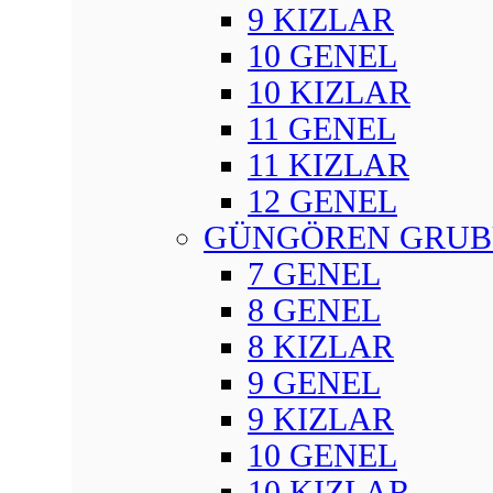
9 KIZLAR
10 GENEL
10 KIZLAR
11 GENEL
11 KIZLAR
12 GENEL
GÜNGÖREN GRU
7 GENEL
8 GENEL
8 KIZLAR
9 GENEL
9 KIZLAR
10 GENEL
10 KIZLAR