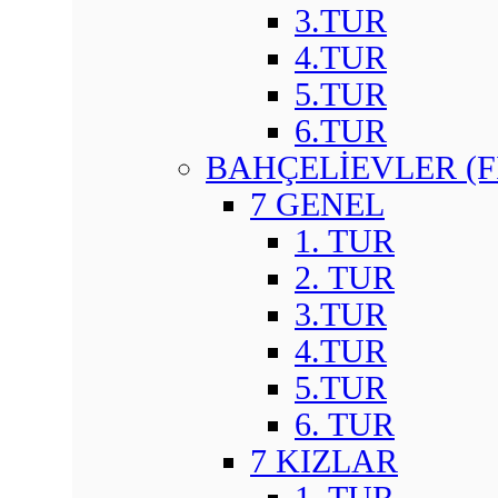
3.TUR
4.TUR
5.TUR
6.TUR
BAHÇELİEVLER (
7 GENEL
1. TUR
2. TUR
3.TUR
4.TUR
5.TUR
6. TUR
7 KIZLAR