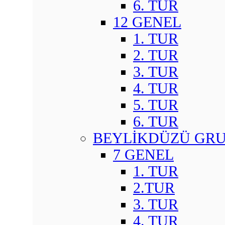
6. TUR
12 GENEL
1. TUR
2. TUR
3. TUR
4. TUR
5. TUR
6. TUR
BEYLİKDÜZÜ GR
7 GENEL
1. TUR
2.TUR
3. TUR
4. TUR