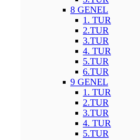
8 GENEL
1. TUR
2.TUR
3.TUR
4. TUR
5.TUR
6.TUR
9 GENEL
1. TUR
2.TUR
3.TUR
4. TUR
5.TUR