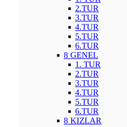
2.TUR
3.TUR
4.TUR
5.TUR
6.TUR
8 GENEL
1. TUR
2.TUR
3.TUR
4.TUR
5.TUR
6.TUR
8 KIZLAR