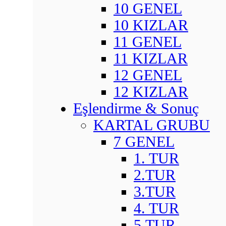
10 GENEL
10 KIZLAR
11 GENEL
11 KIZLAR
12 GENEL
12 KIZLAR
Eşlendirme & Sonuç
KARTAL GRUBU
7 GENEL
1. TUR
2.TUR
3.TUR
4. TUR
5.TUR