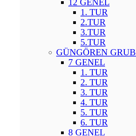
12 GENEL
1. TUR
2.TUR
3.TUR
5.TUR
GÜNGÖREN GRU
7 GENEL
1. TUR
2. TUR
3. TUR
4. TUR
5. TUR
6. TUR
8 GENEL