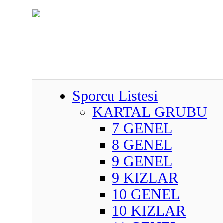
Sporcu Listesi
KARTAL GRUBU
7 GENEL
8 GENEL
9 GENEL
9 KIZLAR
10 GENEL
10 KIZLAR