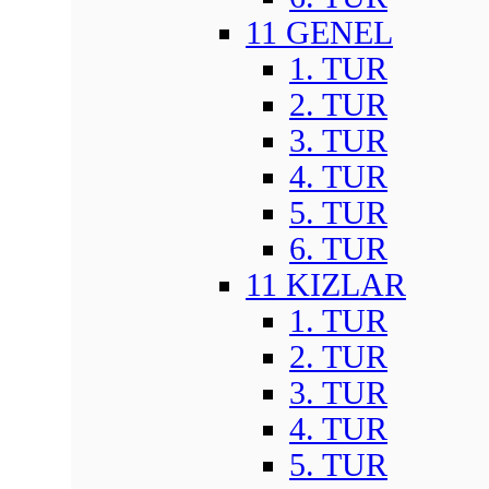
11 GENEL
1. TUR
2. TUR
3. TUR
4. TUR
5. TUR
6. TUR
11 KIZLAR
1. TUR
2. TUR
3. TUR
4. TUR
5. TUR