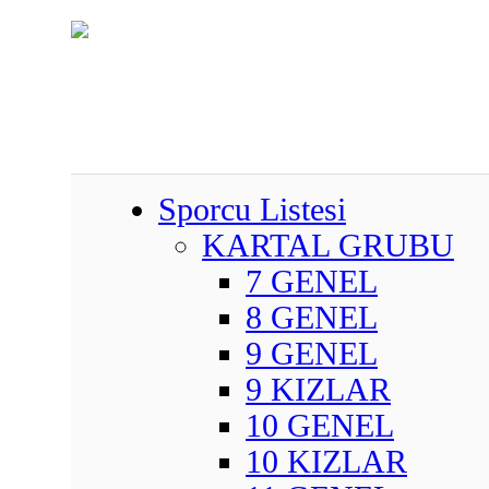
Sporcu Listesi
KARTAL GRUBU
7 GENEL
8 GENEL
9 GENEL
9 KIZLAR
10 GENEL
10 KIZLAR