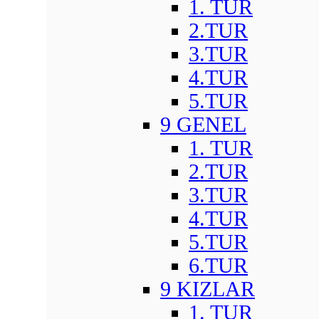
1. TUR
2.TUR
3.TUR
4.TUR
5.TUR
9 GENEL
1. TUR
2.TUR
3.TUR
4.TUR
5.TUR
6.TUR
9 KIZLAR
1. TUR