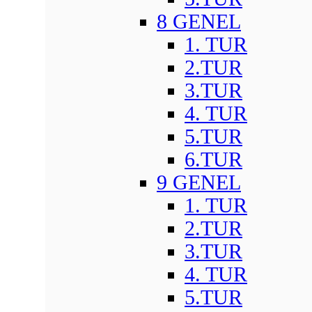
8 GENEL
1. TUR
2.TUR
3.TUR
4. TUR
5.TUR
6.TUR
9 GENEL
1. TUR
2.TUR
3.TUR
4. TUR
5.TUR