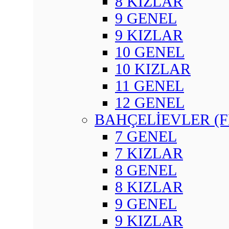
8 KIZLAR
9 GENEL
9 KIZLAR
10 GENEL
10 KIZLAR
11 GENEL
12 GENEL
BAHÇELİEVLER (
7 GENEL
7 KIZLAR
8 GENEL
8 KIZLAR
9 GENEL
9 KIZLAR