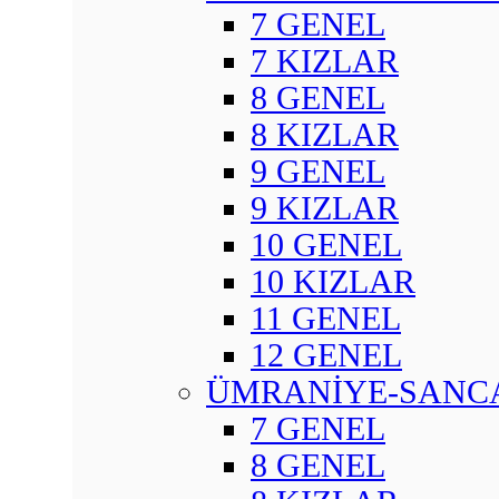
7 GENEL
7 KIZLAR
8 GENEL
8 KIZLAR
9 GENEL
9 KIZLAR
10 GENEL
10 KIZLAR
11 GENEL
12 GENEL
ÜMRANİYE-SANC
7 GENEL
8 GENEL