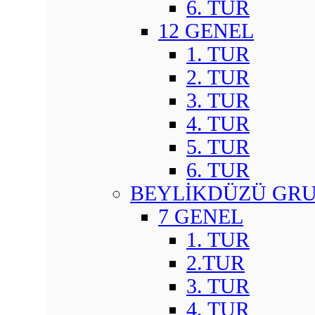
6. TUR
12 GENEL
1. TUR
2. TUR
3. TUR
4. TUR
5. TUR
6. TUR
BEYLİKDÜZÜ GR
7 GENEL
1. TUR
2.TUR
3. TUR
4. TUR