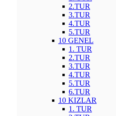
2.TUR
3.TUR
4.TUR
5.TUR
10 GENEL
1. TUR
2.TUR
3.TUR
4.TUR
5.TUR
6.TUR
10 KIZLAR
1. TUR