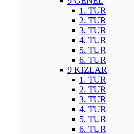
9 GENEL
1. TUR
2. TUR
3. TUR
4. TUR
5. TUR
6. TUR
9 KIZLAR
1. TUR
2. TUR
3. TUR
4. TUR
5. TUR
6. TUR