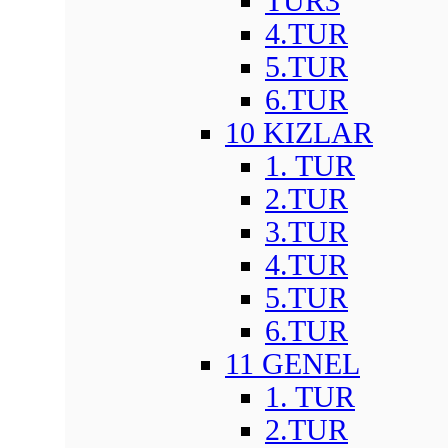
TUR3
4.TUR
5.TUR
6.TUR
10 KIZLAR
1. TUR
2.TUR
3.TUR
4.TUR
5.TUR
6.TUR
11 GENEL
1. TUR
2.TUR