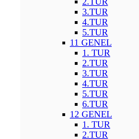
2.TUR
3.TUR
4.TUR
5.TUR
11 GENEL
1. TUR
2.TUR
3.TUR
4.TUR
5.TUR
6.TUR
12 GENEL
1. TUR
2.TUR