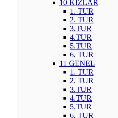
10 KIZLAR
1. TUR
2. TUR
3.TUR
4.TUR
5.TUR
6. TUR
11 GENEL
1. TUR
2. TUR
3.TUR
4.TUR
5.TUR
6. TUR