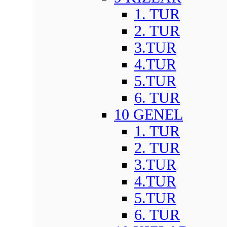
1. TUR
2. TUR
3.TUR
4.TUR
5.TUR
6. TUR
10 GENEL
1. TUR
2. TUR
3.TUR
4.TUR
5.TUR
6. TUR