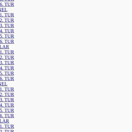
6. TUR
NEL
1. TUR
2. TUR
3. TUR
4. TUR
5. TUR
6. TUR
ZLAR
1. TUR
2. TUR
3. TUR
4. TUR
5. TUR
6. TUR
NEL
1. TUR
2. TUR
3. TUR
4. TUR
5. TUR
6. TUR
ZLAR
1. TUR
2. TUR