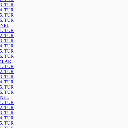
3. TUR
4. TUR
5. TUR
6. TUR
ENEL
1. TUR
2. TUR
3. TUR
4. TUR
5. TUR
6. TUR
IZLAR
1. TUR
2. TUR
3. TUR
4. TUR
5. TUR
6. TUR
ENEL
1. TUR
2. TUR
3. TUR
4. TUR
5. TUR