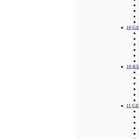
10 G
10 K
11 G