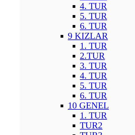
4. TUR
5. TUR
6. TUR
9 KIZLAR
1. TUR
2.TUR
3. TUR
4. TUR
5. TUR
6. TUR
10 GENEL
1. TUR
TUR2