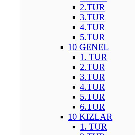
2.TUR
3.TUR
4.TUR
5.TUR
10 GENEL
1. TUR
2.TUR
3.TUR
4.TUR
5.TUR
6.TUR
10 KIZLAR
1. TUR