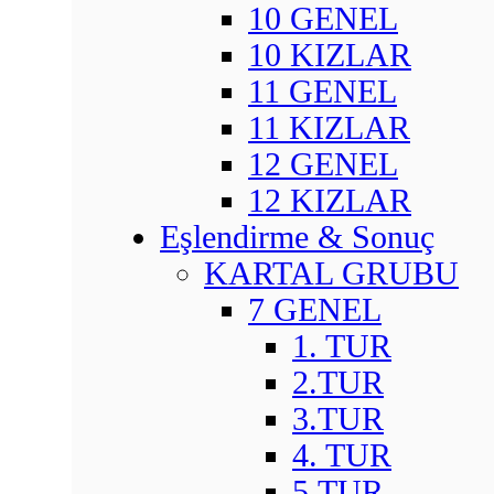
10 GENEL
10 KIZLAR
11 GENEL
11 KIZLAR
12 GENEL
12 KIZLAR
Eşlendirme & Sonuç
KARTAL GRUBU
7 GENEL
1. TUR
2.TUR
3.TUR
4. TUR
5.TUR