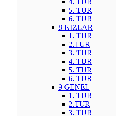
4. TUR
5. TUR
6. TUR
8 KIZLAR
1. TUR
2.TUR
3. TUR
4. TUR
5. TUR
6. TUR
9 GENEL
1. TUR
2.TUR
3. TUR