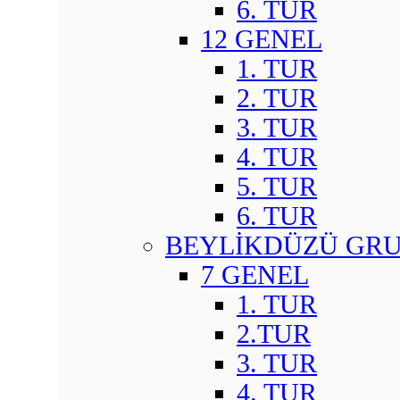
6. TUR
12 GENEL
1. TUR
2. TUR
3. TUR
4. TUR
5. TUR
6. TUR
BEYLİKDÜZÜ GR
7 GENEL
1. TUR
2.TUR
3. TUR
4. TUR