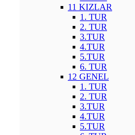
11 KIZLAR
1. TUR
2. TUR
3.TUR
4.TUR
5.TUR
6. TUR
12 GENEL
1. TUR
2. TUR
3.TUR
4.TUR
5.TUR