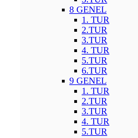
8 GENEL
1. TUR
2.TUR
3.TUR
4. TUR
5.TUR
6.TUR
9 GENEL
1. TUR
2.TUR
3.TUR
4. TUR
5.TUR