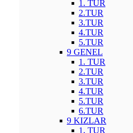
1. TUR
2.TUR
3.TUR
4.TUR
5.TUR
9 GENEL
1. TUR
2.TUR
3.TUR
4.TUR
5.TUR
6.TUR
9 KIZLAR
1. TUR