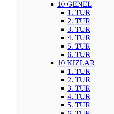
10 GENEL
1. TUR
2. TUR
3. TUR
4. TUR
5. TUR
6. TUR
10 KIZLAR
1. TUR
2. TUR
3. TUR
4. TUR
5. TUR
6. TUR