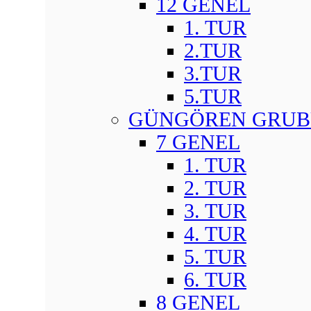
12 GENEL
1. TUR
2.TUR
3.TUR
5.TUR
GÜNGÖREN GRU
7 GENEL
1. TUR
2. TUR
3. TUR
4. TUR
5. TUR
6. TUR
8 GENEL