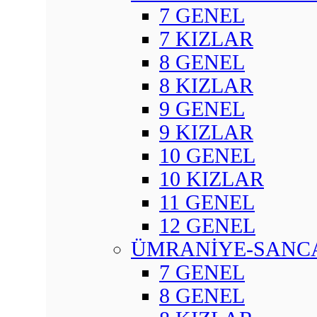
7 GENEL
7 KIZLAR
8 GENEL
8 KIZLAR
9 GENEL
9 KIZLAR
10 GENEL
10 KIZLAR
11 GENEL
12 GENEL
ÜMRANİYE-SANC
7 GENEL
8 GENEL