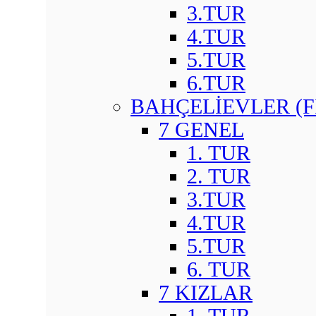
3.TUR
4.TUR
5.TUR
6.TUR
BAHÇELİEVLER (
7 GENEL
1. TUR
2. TUR
3.TUR
4.TUR
5.TUR
6. TUR
7 KIZLAR