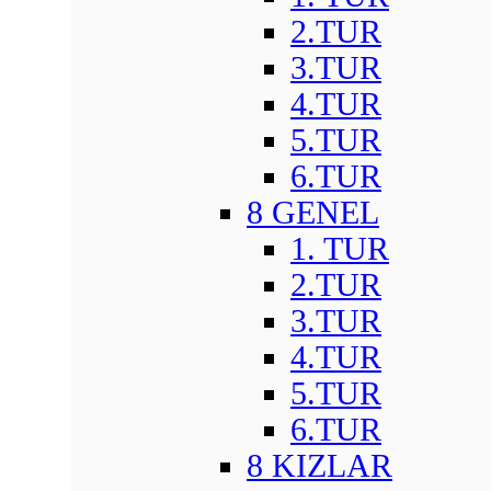
2.TUR
3.TUR
4.TUR
5.TUR
6.TUR
8 GENEL
1. TUR
2.TUR
3.TUR
4.TUR
5.TUR
6.TUR
8 KIZLAR