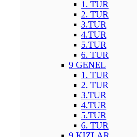
1. TUR
2. TUR
3.TUR
4.TUR
5.TUR
6. TUR
9 GENEL
1. TUR
2. TUR
3.TUR
4.TUR
5.TUR
6. TUR
9 KIZLAR