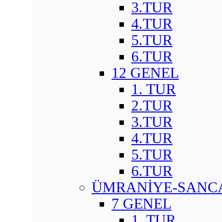
3.TUR
4.TUR
5.TUR
6.TUR
12 GENEL
1. TUR
2.TUR
3.TUR
4.TUR
5.TUR
6.TUR
ÜMRANİYE-SANC
7 GENEL
1. TUR