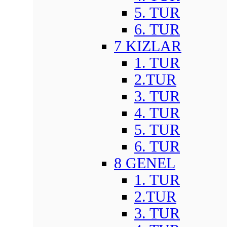
5. TUR
6. TUR
7 KIZLAR
1. TUR
2.TUR
3. TUR
4. TUR
5. TUR
6. TUR
8 GENEL
1. TUR
2.TUR
3. TUR