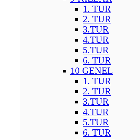
1. TUR
2. TUR
3.TUR
4.TUR
5.TUR
6. TUR
10 GENEL
1. TUR
2. TUR
3.TUR
4.TUR
5.TUR
6. TUR