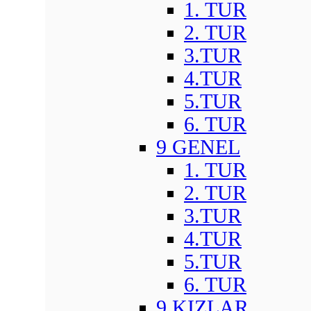
1. TUR
2. TUR
3.TUR
4.TUR
5.TUR
6. TUR
9 GENEL
1. TUR
2. TUR
3.TUR
4.TUR
5.TUR
6. TUR
9 KIZLAR