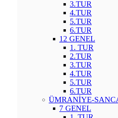
3.TUR
4.TUR
5.TUR
6.TUR
12 GENEL
1. TUR
2.TUR
3.TUR
4.TUR
5.TUR
6.TUR
ÜMRANİYE-SANC
7 GENEL
1. TUR