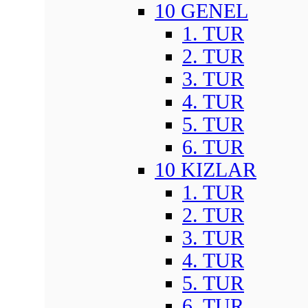
10 GENEL
1. TUR
2. TUR
3. TUR
4. TUR
5. TUR
6. TUR
10 KIZLAR
1. TUR
2. TUR
3. TUR
4. TUR
5. TUR
6. TUR