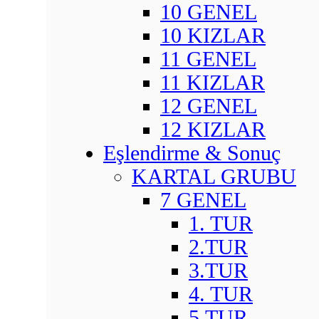
10 GENEL
10 KIZLAR
11 GENEL
11 KIZLAR
12 GENEL
12 KIZLAR
Eşlendirme & Sonuç
KARTAL GRUBU
7 GENEL
1. TUR
2.TUR
3.TUR
4. TUR
5.TUR