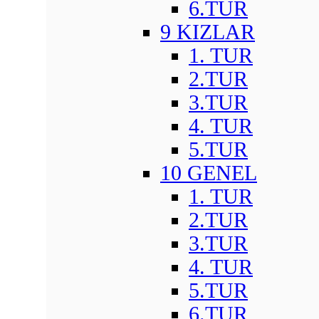
6.TUR
9 KIZLAR
1. TUR
2.TUR
3.TUR
4. TUR
5.TUR
10 GENEL
1. TUR
2.TUR
3.TUR
4. TUR
5.TUR
6.TUR