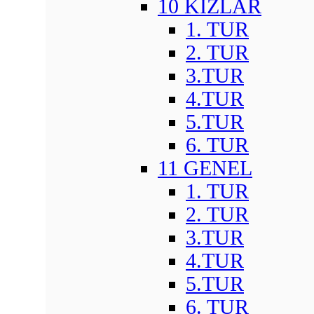
10 KIZLAR
1. TUR
2. TUR
3.TUR
4.TUR
5.TUR
6. TUR
11 GENEL
1. TUR
2. TUR
3.TUR
4.TUR
5.TUR
6. TUR