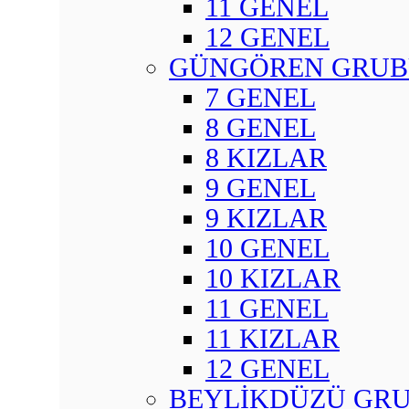
11 GENEL
12 GENEL
GÜNGÖREN GRU
7 GENEL
8 GENEL
8 KIZLAR
9 GENEL
9 KIZLAR
10 GENEL
10 KIZLAR
11 GENEL
11 KIZLAR
12 GENEL
BEYLİKDÜZÜ GR