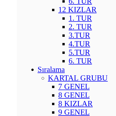
6. TUR
12 KIZLAR
1. TUR
2. TUR
3.TUR
4.TUR
5.TUR
6. TUR
Sıralama
KARTAL GRUBU
7 GENEL
8 GENEL
8 KIZLAR
9 GENEL