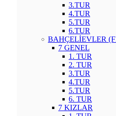
3.TUR
4.TUR
5.TUR
6.TUR
BAHÇELİEVLER (
7 GENEL
1. TUR
2. TUR
3.TUR
4.TUR
5.TUR
6. TUR
7 KIZLAR