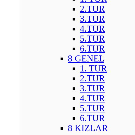
2.TUR
3.TUR
4.TUR
5.TUR
6.TUR
8 GENEL
1. TUR
2.TUR
3.TUR
4.TUR
5.TUR
6.TUR
8 KIZLAR