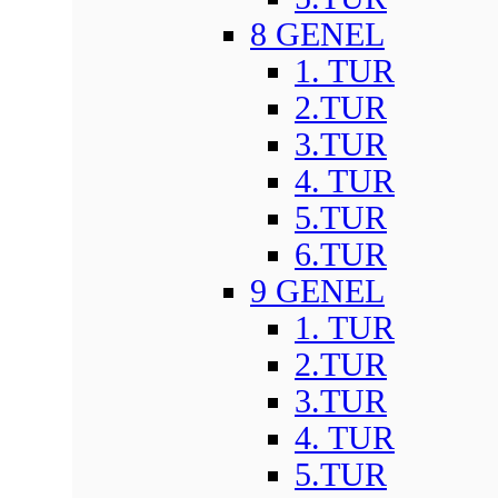
8 GENEL
1. TUR
2.TUR
3.TUR
4. TUR
5.TUR
6.TUR
9 GENEL
1. TUR
2.TUR
3.TUR
4. TUR
5.TUR