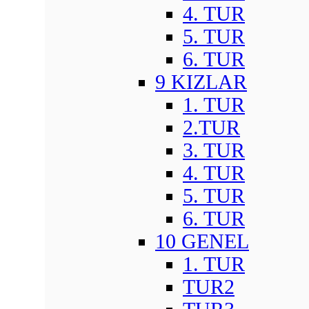
4. TUR
5. TUR
6. TUR
9 KIZLAR
1. TUR
2.TUR
3. TUR
4. TUR
5. TUR
6. TUR
10 GENEL
1. TUR
TUR2