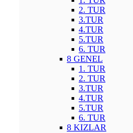
1. TUR
2. TUR
3.TUR
4.TUR
5.TUR
6. TUR
8 GENEL
1. TUR
2. TUR
3.TUR
4.TUR
5.TUR
6. TUR
8 KIZLAR