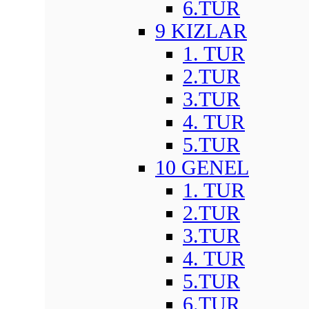
6.TUR
9 KIZLAR
1. TUR
2.TUR
3.TUR
4. TUR
5.TUR
10 GENEL
1. TUR
2.TUR
3.TUR
4. TUR
5.TUR
6.TUR