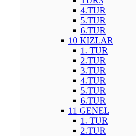
TUR3
4.TUR
5.TUR
6.TUR
10 KIZLAR
1. TUR
2.TUR
3.TUR
4.TUR
5.TUR
6.TUR
11 GENEL
1. TUR
2.TUR