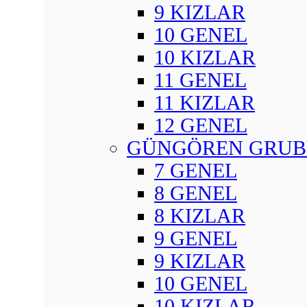
9 KIZLAR
10 GENEL
10 KIZLAR
11 GENEL
11 KIZLAR
12 GENEL
GÜNGÖREN GRU
7 GENEL
8 GENEL
8 KIZLAR
9 GENEL
9 KIZLAR
10 GENEL
10 KIZLAR