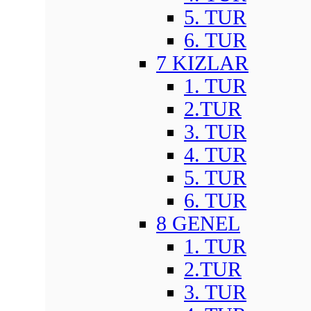
5. TUR
6. TUR
7 KIZLAR
1. TUR
2.TUR
3. TUR
4. TUR
5. TUR
6. TUR
8 GENEL
1. TUR
2.TUR
3. TUR