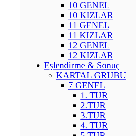
10 GENEL
10 KIZLAR
11 GENEL
11 KIZLAR
12 GENEL
12 KIZLAR
Eşlendirme & Sonuç
KARTAL GRUBU
7 GENEL
1. TUR
2.TUR
3.TUR
4. TUR
5.TUR