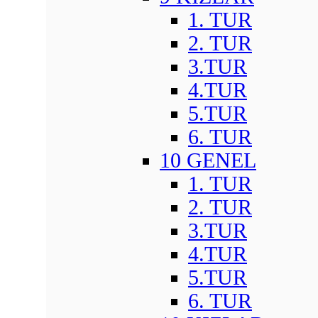
1. TUR
2. TUR
3.TUR
4.TUR
5.TUR
6. TUR
10 GENEL
1. TUR
2. TUR
3.TUR
4.TUR
5.TUR
6. TUR