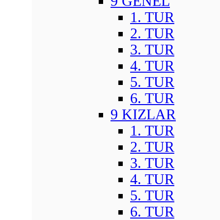
9 GENEL
1. TUR
2. TUR
3. TUR
4. TUR
5. TUR
6. TUR
9 KIZLAR
1. TUR
2. TUR
3. TUR
4. TUR
5. TUR
6. TUR