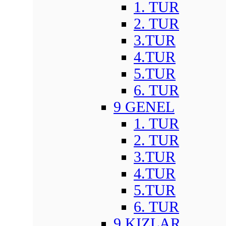
1. TUR
2. TUR
3.TUR
4.TUR
5.TUR
6. TUR
9 GENEL
1. TUR
2. TUR
3.TUR
4.TUR
5.TUR
6. TUR
9 KIZLAR