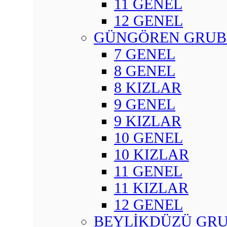
11 GENEL
12 GENEL
GÜNGÖREN GRU
7 GENEL
8 GENEL
8 KIZLAR
9 GENEL
9 KIZLAR
10 GENEL
10 KIZLAR
11 GENEL
11 KIZLAR
12 GENEL
BEYLİKDÜZÜ GR