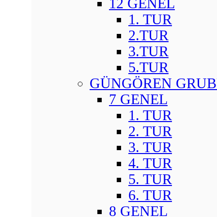
12 GENEL
1. TUR
2.TUR
3.TUR
5.TUR
GÜNGÖREN GRU
7 GENEL
1. TUR
2. TUR
3. TUR
4. TUR
5. TUR
6. TUR
8 GENEL