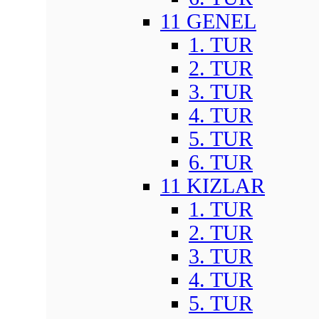
11 GENEL
1. TUR
2. TUR
3. TUR
4. TUR
5. TUR
6. TUR
11 KIZLAR
1. TUR
2. TUR
3. TUR
4. TUR
5. TUR