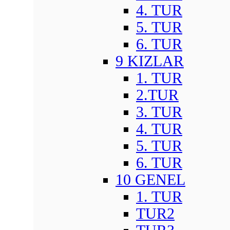
4. TUR
5. TUR
6. TUR
9 KIZLAR
1. TUR
2.TUR
3. TUR
4. TUR
5. TUR
6. TUR
10 GENEL
1. TUR
TUR2