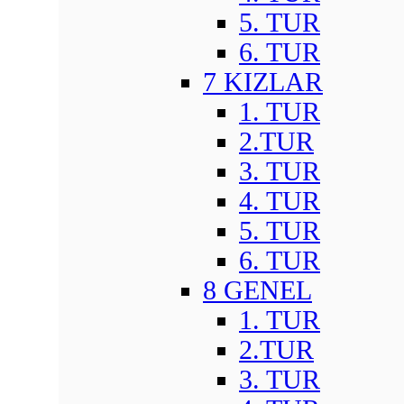
5. TUR
6. TUR
7 KIZLAR
1. TUR
2.TUR
3. TUR
4. TUR
5. TUR
6. TUR
8 GENEL
1. TUR
2.TUR
3. TUR