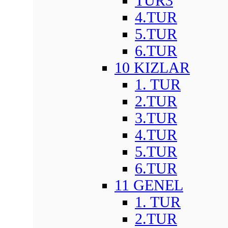
TUR3
4.TUR
5.TUR
6.TUR
10 KIZLAR
1. TUR
2.TUR
3.TUR
4.TUR
5.TUR
6.TUR
11 GENEL
1. TUR
2.TUR