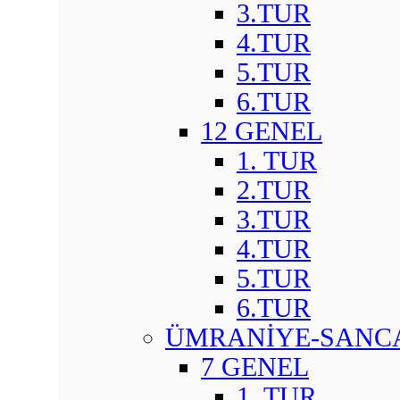
3.TUR
4.TUR
5.TUR
6.TUR
12 GENEL
1. TUR
2.TUR
3.TUR
4.TUR
5.TUR
6.TUR
ÜMRANİYE-SANC
7 GENEL
1. TUR