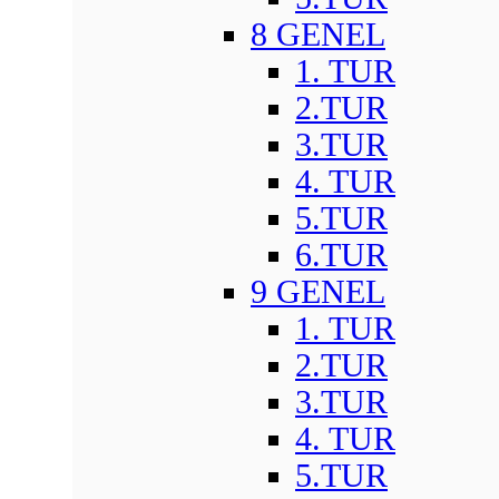
8 GENEL
1. TUR
2.TUR
3.TUR
4. TUR
5.TUR
6.TUR
9 GENEL
1. TUR
2.TUR
3.TUR
4. TUR
5.TUR