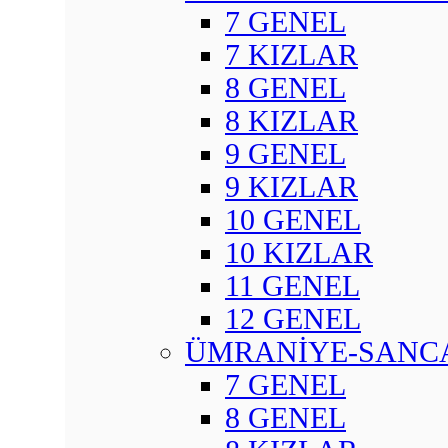
7 GENEL
7 KIZLAR
8 GENEL
8 KIZLAR
9 GENEL
9 KIZLAR
10 GENEL
10 KIZLAR
11 GENEL
12 GENEL
ÜMRANİYE-SANC
7 GENEL
8 GENEL