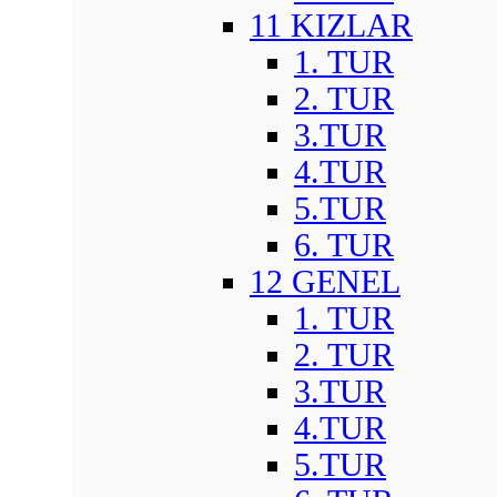
11 KIZLAR
1. TUR
2. TUR
3.TUR
4.TUR
5.TUR
6. TUR
12 GENEL
1. TUR
2. TUR
3.TUR
4.TUR
5.TUR