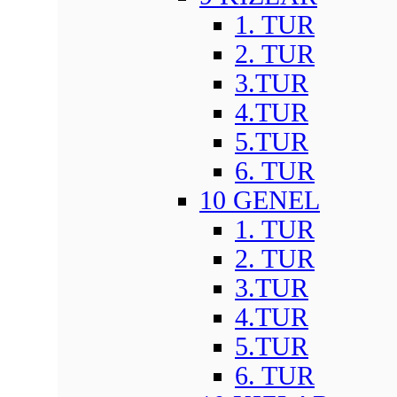
1. TUR
2. TUR
3.TUR
4.TUR
5.TUR
6. TUR
10 GENEL
1. TUR
2. TUR
3.TUR
4.TUR
5.TUR
6. TUR