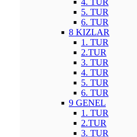
4. TUR
5. TUR
6. TUR
8 KIZLAR
1. TUR
2.TUR
3. TUR
4. TUR
5. TUR
6. TUR
9 GENEL
1. TUR
2.TUR
3. TUR