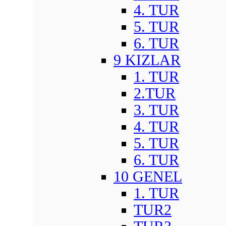
4. TUR
5. TUR
6. TUR
9 KIZLAR
1. TUR
2.TUR
3. TUR
4. TUR
5. TUR
6. TUR
10 GENEL
1. TUR
TUR2