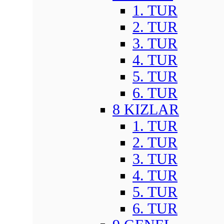
1. TUR
2. TUR
3. TUR
4. TUR
5. TUR
6. TUR
8 KIZLAR
1. TUR
2. TUR
3. TUR
4. TUR
5. TUR
6. TUR