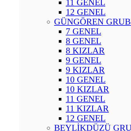
11 GENEL
12 GENEL
GÜNGÖREN GRU
7 GENEL
8 GENEL
8 KIZLAR
9 GENEL
9 KIZLAR
10 GENEL
10 KIZLAR
11 GENEL
11 KIZLAR
12 GENEL
BEYLİKDÜZÜ GR