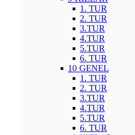
1. TUR
2. TUR
3.TUR
4.TUR
5.TUR
6. TUR
10 GENEL
1. TUR
2. TUR
3.TUR
4.TUR
5.TUR
6. TUR