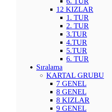
6. TUR
12 KIZLAR
1. TUR
2. TUR
3.TUR
4.TUR
5.TUR
6. TUR
Sıralama
KARTAL GRUBU
7 GENEL
8 GENEL
8 KIZLAR
9 GENEL