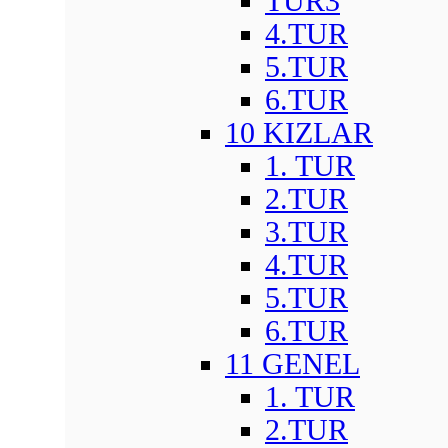
TUR3
4.TUR
5.TUR
6.TUR
10 KIZLAR
1. TUR
2.TUR
3.TUR
4.TUR
5.TUR
6.TUR
11 GENEL
1. TUR
2.TUR