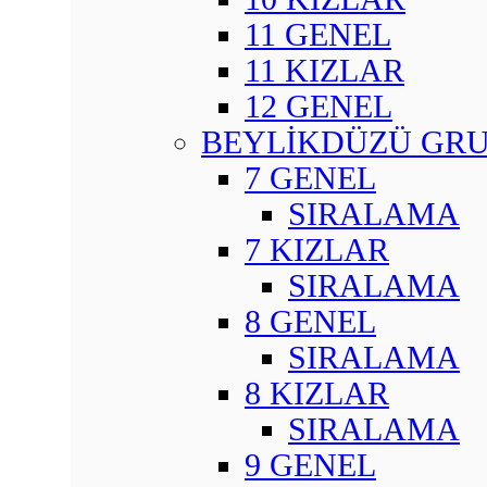
11 GENEL
11 KIZLAR
12 GENEL
BEYLİKDÜZÜ GR
7 GENEL
SIRALAMA
7 KIZLAR
SIRALAMA
8 GENEL
SIRALAMA
8 KIZLAR
SIRALAMA
9 GENEL