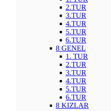
2.TUR
3.TUR
4.TUR
5.TUR
6.TUR
8 GENEL
1. TUR
2.TUR
3.TUR
4.TUR
5.TUR
6.TUR
8 KIZLAR