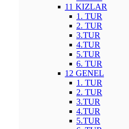
11 KIZLAR
1. TUR
2. TUR
3.TUR
4.TUR
5.TUR
6. TUR
12 GENEL
1. TUR
2. TUR
3.TUR
4.TUR
5.TUR