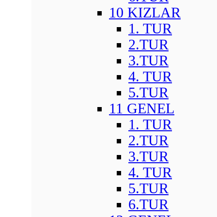
10 KIZLAR
1. TUR
2.TUR
3.TUR
4. TUR
5.TUR
11 GENEL
1. TUR
2.TUR
3.TUR
4. TUR
5.TUR
6.TUR