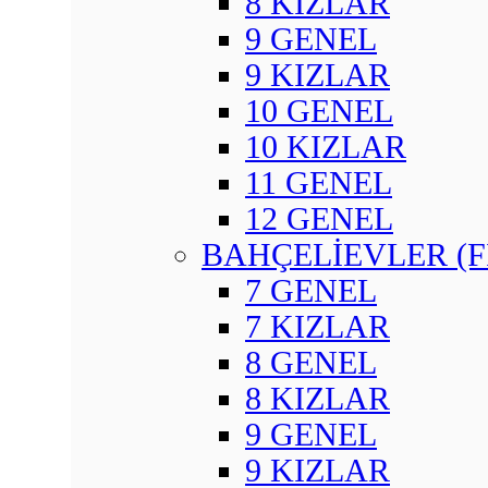
8 KIZLAR
9 GENEL
9 KIZLAR
10 GENEL
10 KIZLAR
11 GENEL
12 GENEL
BAHÇELİEVLER (
7 GENEL
7 KIZLAR
8 GENEL
8 KIZLAR
9 GENEL
9 KIZLAR