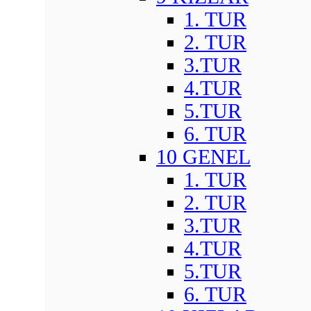
1. TUR
2. TUR
3.TUR
4.TUR
5.TUR
6. TUR
10 GENEL
1. TUR
2. TUR
3.TUR
4.TUR
5.TUR
6. TUR