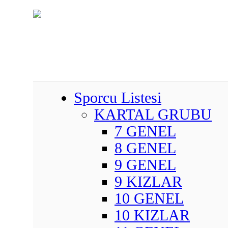
Sporcu Listesi
KARTAL GRUBU
7 GENEL
8 GENEL
9 GENEL
9 KIZLAR
10 GENEL
10 KIZLAR