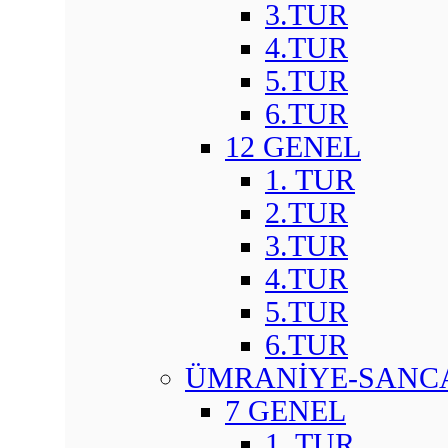
3.TUR
4.TUR
5.TUR
6.TUR
12 GENEL
1. TUR
2.TUR
3.TUR
4.TUR
5.TUR
6.TUR
ÜMRANİYE-SANC
7 GENEL
1. TUR