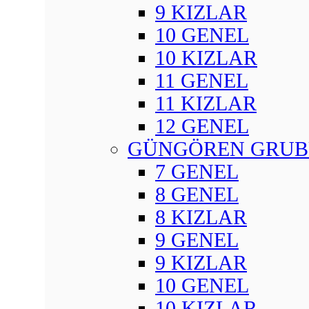
9 KIZLAR
10 GENEL
10 KIZLAR
11 GENEL
11 KIZLAR
12 GENEL
GÜNGÖREN GRU
7 GENEL
8 GENEL
8 KIZLAR
9 GENEL
9 KIZLAR
10 GENEL
10 KIZLAR