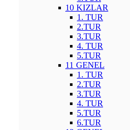
10 KIZLAR
1. TUR
2.TUR
3.TUR
4. TUR
5.TUR
11 GENEL
1. TUR
2.TUR
3.TUR
4. TUR
5.TUR
6.TUR