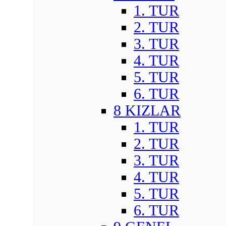
1. TUR
2. TUR
3. TUR
4. TUR
5. TUR
6. TUR
8 KIZLAR
1. TUR
2. TUR
3. TUR
4. TUR
5. TUR
6. TUR