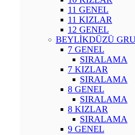
11 GENEL
11 KIZLAR
12 GENEL
BEYLİKDÜZÜ GR
7 GENEL
SIRALAMA
7 KIZLAR
SIRALAMA
8 GENEL
SIRALAMA
8 KIZLAR
SIRALAMA
9 GENEL