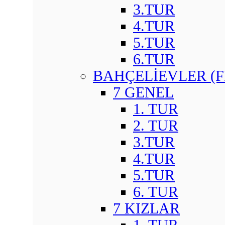
3.TUR
4.TUR
5.TUR
6.TUR
BAHÇELİEVLER (
7 GENEL
1. TUR
2. TUR
3.TUR
4.TUR
5.TUR
6. TUR
7 KIZLAR