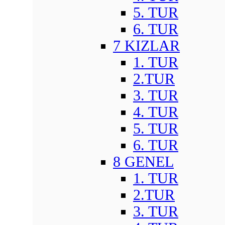
5. TUR
6. TUR
7 KIZLAR
1. TUR
2.TUR
3. TUR
4. TUR
5. TUR
6. TUR
8 GENEL
1. TUR
2.TUR
3. TUR