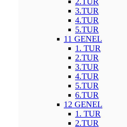
2.TUR
3.TUR
4.TUR
5.TUR
11 GENEL
1. TUR
2.TUR
3.TUR
4.TUR
5.TUR
6.TUR
12 GENEL
1. TUR
2.TUR