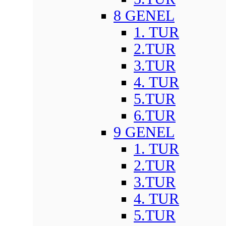
8 GENEL
1. TUR
2.TUR
3.TUR
4. TUR
5.TUR
6.TUR
9 GENEL
1. TUR
2.TUR
3.TUR
4. TUR
5.TUR