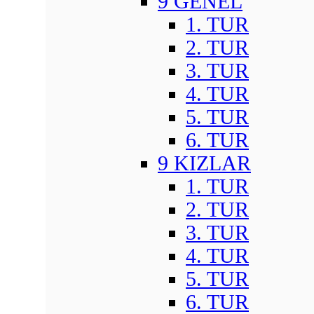
9 GENEL
1. TUR
2. TUR
3. TUR
4. TUR
5. TUR
6. TUR
9 KIZLAR
1. TUR
2. TUR
3. TUR
4. TUR
5. TUR
6. TUR