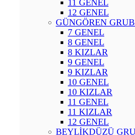
11 GENEL
12 GENEL
GÜNGÖREN GRU
7 GENEL
8 GENEL
8 KIZLAR
9 GENEL
9 KIZLAR
10 GENEL
10 KIZLAR
11 GENEL
11 KIZLAR
12 GENEL
BEYLİKDÜZÜ GR