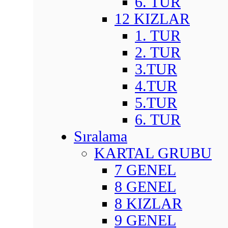
6. TUR
12 KIZLAR
1. TUR
2. TUR
3.TUR
4.TUR
5.TUR
6. TUR
Sıralama
KARTAL GRUBU
7 GENEL
8 GENEL
8 KIZLAR
9 GENEL