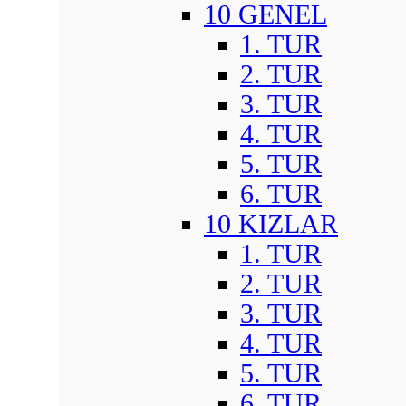
10 GENEL
1. TUR
2. TUR
3. TUR
4. TUR
5. TUR
6. TUR
10 KIZLAR
1. TUR
2. TUR
3. TUR
4. TUR
5. TUR
6. TUR