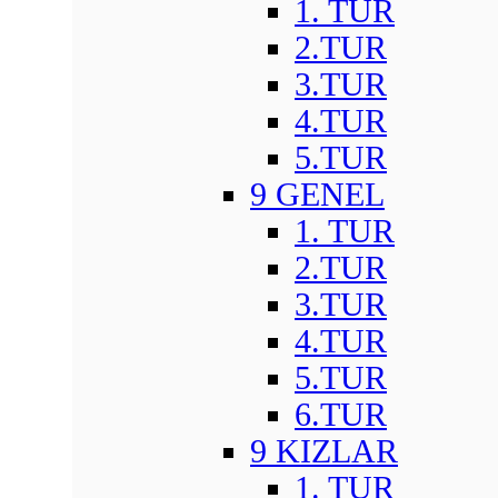
1. TUR
2.TUR
3.TUR
4.TUR
5.TUR
9 GENEL
1. TUR
2.TUR
3.TUR
4.TUR
5.TUR
6.TUR
9 KIZLAR
1. TUR