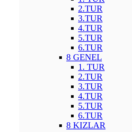
2.TUR
3.TUR
4.TUR
5.TUR
6.TUR
8 GENEL
1. TUR
2.TUR
3.TUR
4.TUR
5.TUR
6.TUR
8 KIZLAR