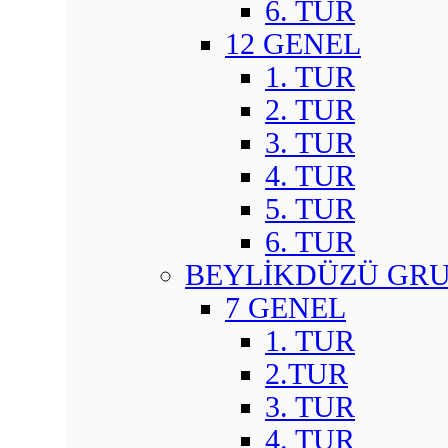
6. TUR
12 GENEL
1. TUR
2. TUR
3. TUR
4. TUR
5. TUR
6. TUR
BEYLİKDÜZÜ GR
7 GENEL
1. TUR
2.TUR
3. TUR
4. TUR