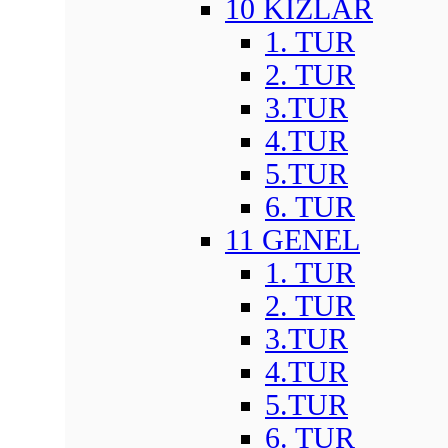
10 KIZLAR
1. TUR
2. TUR
3.TUR
4.TUR
5.TUR
6. TUR
11 GENEL
1. TUR
2. TUR
3.TUR
4.TUR
5.TUR
6. TUR