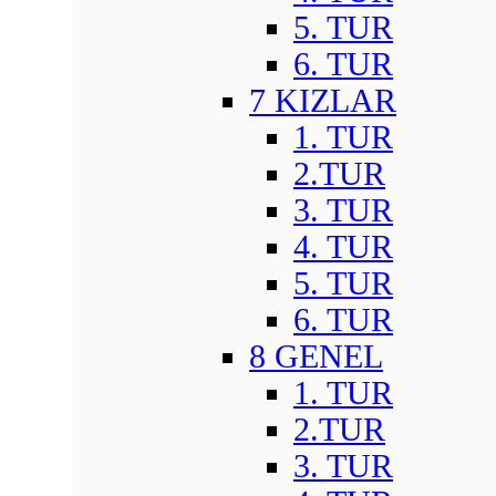
5. TUR
6. TUR
7 KIZLAR
1. TUR
2.TUR
3. TUR
4. TUR
5. TUR
6. TUR
8 GENEL
1. TUR
2.TUR
3. TUR