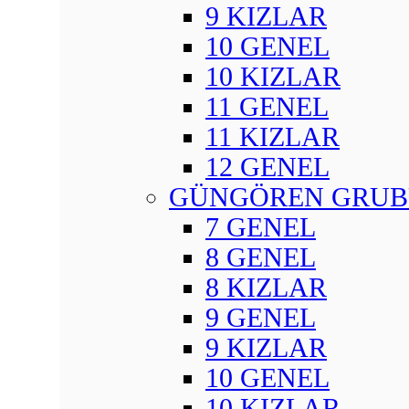
9 KIZLAR
10 GENEL
10 KIZLAR
11 GENEL
11 KIZLAR
12 GENEL
GÜNGÖREN GRU
7 GENEL
8 GENEL
8 KIZLAR
9 GENEL
9 KIZLAR
10 GENEL
10 KIZLAR