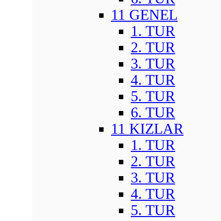
11 GENEL
1. TUR
2. TUR
3. TUR
4. TUR
5. TUR
6. TUR
11 KIZLAR
1. TUR
2. TUR
3. TUR
4. TUR
5. TUR