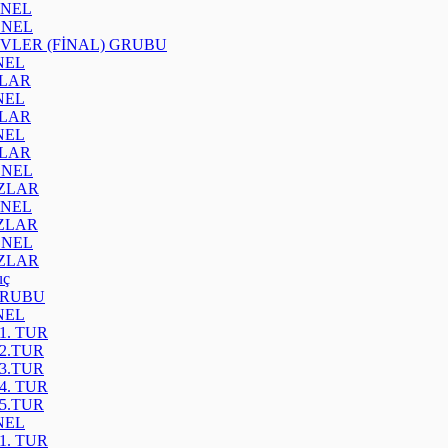
ENEL
ENEL
VLER (FİNAL) GRUBU
NEL
ZLAR
NEL
ZLAR
NEL
ZLAR
ENEL
IZLAR
ENEL
IZLAR
ENEL
IZLAR
uç
GRUBU
NEL
1. TUR
2.TUR
3.TUR
4. TUR
5.TUR
NEL
1. TUR