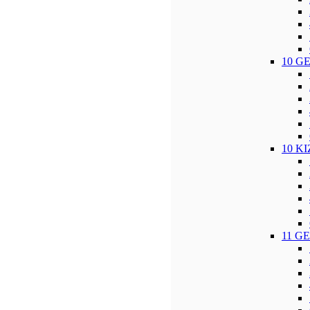
10 G
10 K
11 G