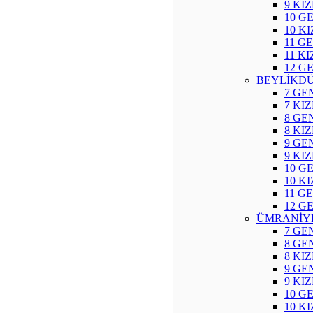
9 KI
10 G
10 K
11 G
11 K
12 G
BEYLİKD
7 GE
7 KI
8 GE
8 KI
9 GE
9 KI
10 G
10 K
11 G
12 G
ÜMRANİY
7 GE
8 GE
8 KI
9 GE
9 KI
10 G
10 K