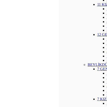
11 K
12 G
BEYLİKD
7 GE
7 KI