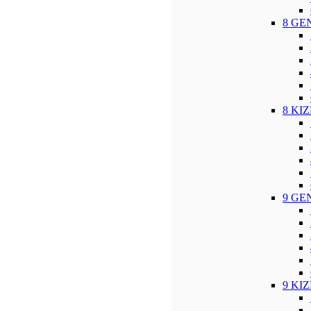
8 GE
8 KI
9 GE
9 KI