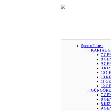
Sporcu Listesi
KARTAL 
7 GE
8 GE
9 GE
9 KI
10 G
10 K
11 G
12 G
GÜNGÖRE
7 GE
8 GE
8 KI
9 GE